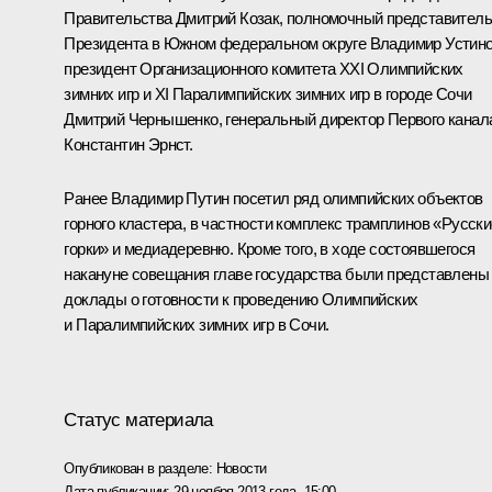
Правительства
Дмитрий Козак
, полномочный представител
Президента в Южном федеральном округе
Владимир Устин
президент Организационного комитета XXI Олимпийских
зимних игр и XI Паралимпийских зимних игр в городе Сочи
Дмитрий Чернышенко, генеральный директор Первого канал
Константин Эрнст.
Ранее Владимир Путин посетил ряд олимпийских объектов
горного кластера, в частности комплекс трамплинов «Русски
горки» и медиадеревню. Кроме того, в ходе состоявшегося
накануне совещания главе государства были представлены
доклады о готовности к проведению Олимпийских
и Паралимпийских зимних игр в Сочи.
Статус материала
Опубликован в разделе:
Новости
Дата публикации:
29 ноября 2013 года, 15:00