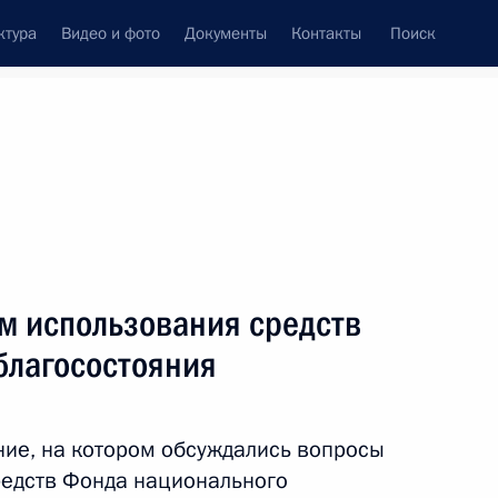
ктура
Видео и фото
Документы
Контакты
Поиск
м использования средств
благосостояния
ие, на котором обсуждались вопросы
редств Фонда национального