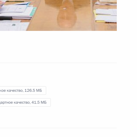
кое качество,
126.5 МБ
артное качество,
41.5 МБ