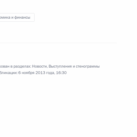
омика и финансы
ован в разделах:
Новости
,
Выступления и стенограммы
бликации:
6 ноября 2013 года, 16:30
ные
Официальные
Правовая и
сетевые ресурсы
техническая
ссии
Президента России
информация
MAX
О портале
ВКонтакте
Об использовании
ии
информации сайта
Rutube
О персональных
Telegram-канал