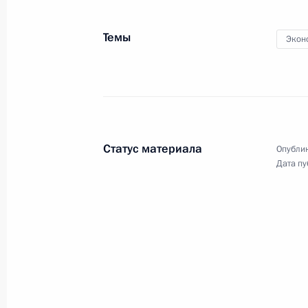
Темы
Экон
Статус материала
Опублик
Дата пу
Разделы сайта
Информацион
Президента
ресурсы
России
Президента Ро
События
Президент России
Текущий ресурс
Структура
Конституция Росс
Видео и фото
Государственная
Документы