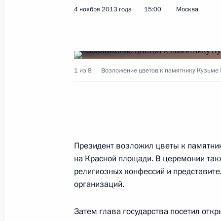
Владимир Путин примет участие в
4 ноября 2013 года
15:00
Москва
сотрудничества России и Казахстан
5 ноября 2013 года, 14:00
1 из 8
Возложение цветов к памятнику Кузьме
4 ноября 2013 года, понедельник
Приветствие участникам торжестве
Дню народного единства
4 ноября 2013 года, 18:00
Президент возложил цветы к памятни
на Красной площади. В церемонии так
религиозных конфессий и представит
Торжественный приём по случаю Дн
организаций.
4 ноября 2013 года, 16:00
Москва, Кремль
Затем глава государства посетил отк