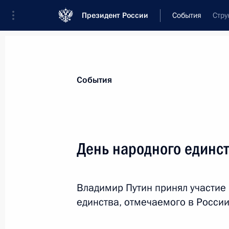
Президент России
События
Стру
Президент
Администрация
Государст
Новости
Стенограммы
Поездки
Те
События
Показа
День народного единс
Встреча с участниками проекта «Ст
Владимир Путин принял участие 
5 ноября 2013 года, 17:00
Московская облас
единства, отмечаемого в России