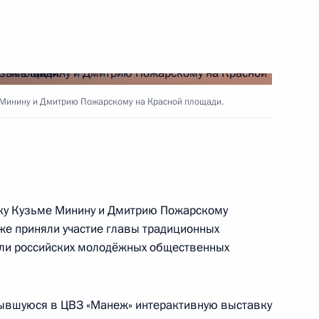
 Форуме межрегионального
а
 Минину и Дмитрию Пожарскому на Красной площади.
нного вечера, посвящённого
ку Кузьме Минину и Дмитрию Пожарскому
же приняли участие главы традиционных
ели российских молодёжных общественных
я народного единства
3
3м
рывшуюся в ЦВЗ «Манеж» интерактивную выставку