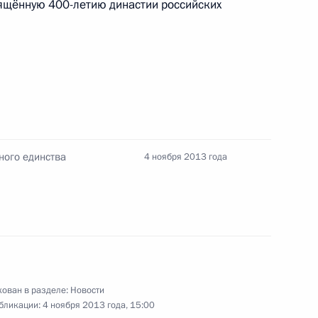
ящённую 400-летию династии российских
ного русского народного
3
8
ного единства
4 ноября 2013 года
анции Жан-Марком Эйро
3
ть, Ново-Огарёво
ован в разделе:
Новости
бликации:
4 ноября 2013 года, 15:00