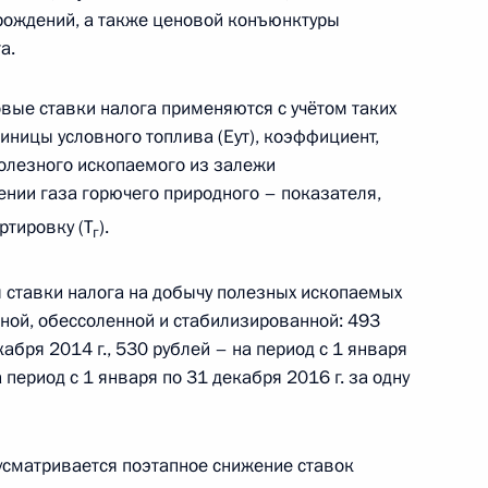
рождений, а также ценовой конъюнктуры
иводействии коррупции
а.
зовые ставки налога применяются с учётом таких
иницы условного топлива (Еут), коэффициент,
олезного ископаемого из залежи
одекс и Закон о таможенном
шении газа горючего природного – показателя,
ртировку (Т
).
г
ставки налога на добычу полезных ископаемых
ой, обессоленной и стабилизированной: 493
ской Народной Республики Си
кабря 2014 г., 530 рублей – на период с 1 января
 период с 1 января по 31 декабря 2016 г. за одну
сматривается поэтапное снижение ставок