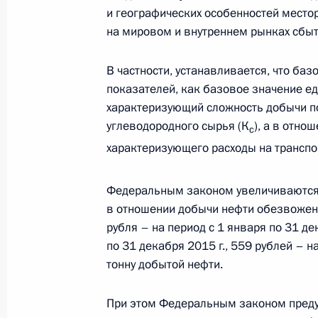
и географических особенностей место
Внесены изменения в закон о прот
на мировом и внутреннем рынках сбыт
1 октября 2013 года, 13:40
В частности, устанавливается, что ба
показателей, как базовое значение ед
характеризующий сложность добычи п
Внесены изменения в Налоговый к
углеводородного сырья (К
), а в отно
с
тарифе
характеризующего расходы на транспо
1 октября 2013 года, 13:10
Федеральным законом увеличиваются 
в отношении добычи нефти обезвоженн
Поздравление Председателю Китай
рубля – на период с 1 января по 31 де
Цзиньпину
по 31 декабря 2015 г., 559 рублей – на
тонну добытой нефти.
1 октября 2013 года, 12:40
При этом Федеральным законом преду