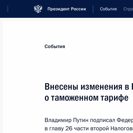
Президент России
События
Стру
Президент
Администрация
Государст
Новости
Стенограммы
Поездки
Те
События
Показа
Внесены изменения в 
о таможенном тарифе
Инвестиционный форум «Россия зо
2 октября 2013 года, 16:50
Москва
Владимир Путин подписал Феде
в главу 26 части второй Налог