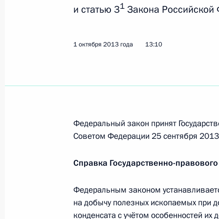
1 октября 2013 года, вторник
1
и статью 3
Закона Российской 
Подписан закон о ратификации Пр
изменения в Соглашение о Правил
1 октября 2013 года
13:10
происхождения товаров в СНГ
1 октября 2013 года, 15:00
Внесены изменения в Гражданский
Федеральный закон принят Государств
1 октября 2013 года, 14:35
Советом Федерации 25 сентября 2013 
Справка Государственно-правового
Внесено изменение в КоАП
Федеральным законом устанавливаетс
1 октября 2013 года, 14:00
на добычу полезных ископаемых при д
конденсата с учётом особенностей их 