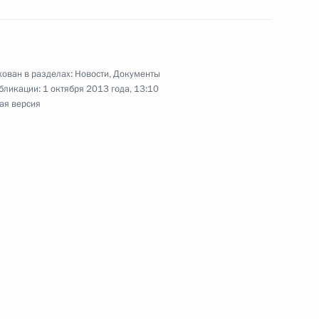
 органов власти субъектов
ован в разделах:
Новости
,
Документы
бликации:
1 октября 2013 года, 13:10
ая версия
ах и банковской
ик
декс и отдельные