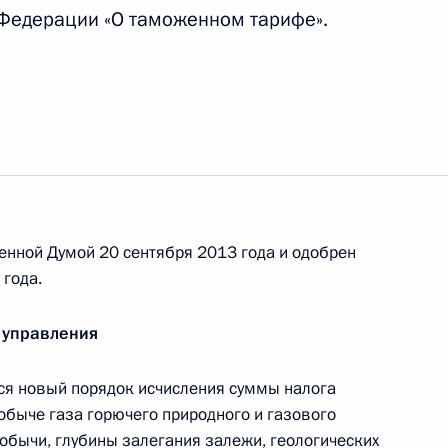
Федерации «О таможенном тарифе».
отокола, вносящего
ах определения страны
 кодекс
енной Думой 20 сентября 2013 года и одобрен
года.
 управления
я новый порядок исчисления суммы налога
обыче газа горючего природного и газового
добычи, глубины залегания залежи, геологических