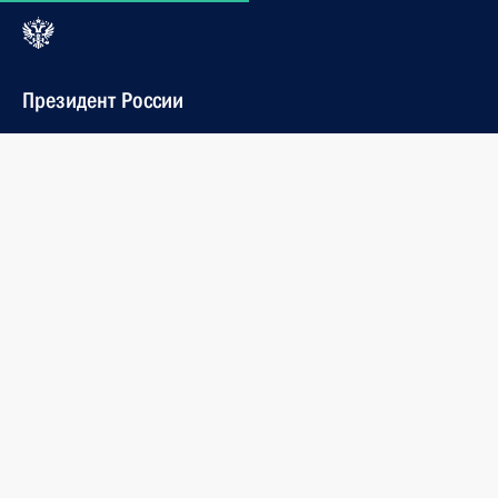
Президент России
Новости
События
Внесены изменения в Налоговый кодекс
и отдельные законодательные акты
Президент подписал Федеральный закон
«О внесении изменений в части первую и вторую
Налогового кодекса Российской Федерации
и отдельные законодательные акты Российской
Федерации в связи с осуществлением мер
налогового и таможенно-тарифного стимулирования
деятельности по добыче углеводородного сырья