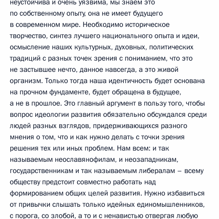
неустойчива и очень уязвима, мы знаем это
по собственному опыту, она не имеет будущего
в современном мире. Необходимо историческое
творчество, синтез лучшего национального опыта и идеи,
осмысление наших культурных, духовных, политических
традиций с разных точек зрения с пониманием, что это
не застывшее нечто, данное навсегда, а это живой
организм. Только тогда наша идентичность будет основана
на прочном фундаменте, будет обращена в будущее,
а не в прошлое. Это главный аргумент в пользу того, чтобы
вопрос идеологии развития обязательно обсуждался среди
людей разных взглядов, придерживающихся разного
мнения о том, что и как нужно делать с точки зрения
решения тех или иных проблем. Нам всем: и так
называемым неославянофилам, и неозападникам,
государственникам и так называемым либералам – всему
обществу предстоит совместно работать над
формированием общих целей развития. Нужно избавиться
от привычки слышать только идейных единомышленников,
с порога, со злобой, а то и с ненавистью отвергая любую