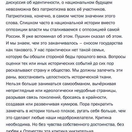
дискуссия об идентичности, о национальном будущем
невозможна без патриотизма всех её участников.
Патриотизма, конечно, в самом чистом значении этого
слова. Слишком часто в национальной истории вместо
оппозиции власти мы сталкиваемся с оппозицией самой
России. Я уже вспоминал об этом. Пушкин сказал об этом.
И мы знаем, чем это заканчивалось – сносом государства
как такового. У нас практически нет такой семьи,
которую бы обошли стороной беды прошлого века. Вопросы
оценки тех или иных исторических событий до сих пор
раскалывают страну и общество. Мы должны залечить эти
раны, восстановить целостность исторической ткани.
Нельзя больше заниматься самообманом, вычёркивая
неприглядные или идеологически неудобные страницы,
разрывая связь поколений, бросаясь в крайности,
создавая или развенчивая кумиров. Пора прекратить
замечать в истории только плохое, ругать себя больше, чем
это сделают любые наши недоброжелатели. Критика
необходима. Но без чувства собственного достоинства, без
любви к Отечеству эта критика унизительна