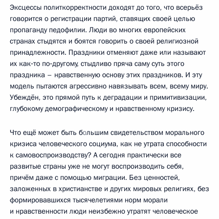
Эксцессы политкорректности доходят до того, что всерьёз
говорится о регистрации партий, ставящих своей целью
пропаганду педофилии. Люди во многих европейских
странах стыдятся и боятся говорить о своей религиозной
принадлежности. Праздники отменяют даже или называют
их как‑то по‑другому, стыдливо пряча саму суть этого
праздника – нравственную основу этих праздников. И эту
модель пытаются агрессивно навязывать всем, всему миру.
Убеждён, это прямой путь к деградации и примитивизации,
глубокому демографическому и нравственному кризису.
Что ещё может быть б
о
льшим свидетельством морального
кризиса человеческого социума, как не утрата способности
к самовоспроизводству? А сегодня практически все
развитые страны уже не могут воспроизводить себя,
причём даже с помощью миграции. Без ценностей,
заложенных в христианстве и других мировых религиях, без
формировавшихся тысячелетиями норм морали
и нравственности люди неизбежно утратят человеческое