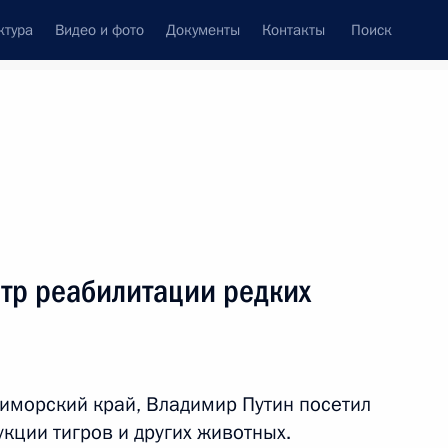
ктура
Видео и фото
Документы
Контакты
Поиск
венный Совет
Совет Безопасности
Комиссии и советы
леграммы
Сведения о Президенте
сентябрь, 2013
ть следующие материалы
тр реабилитации редких
Цзиньпином
7
г
иморский край, Владимир Путин посетил
кции тигров и других животных.