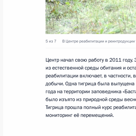
Интервью Первому каналу и агентс
4 сентября 2013 года, 09:00
Московская обл
5 из 7
В Центре реабилитации и реинтродукции 
3 сентября 2013 года, вторник
Центр начал свою работу в 2011 году.
Встреча с Президентом Армении С
из естественной среды обитания и ост
3 сентября 2013 года, 18:45
Московская обл
реабилитации включает, в частности,
добычи. Одна тигрица была выпущена 
года на территории заповедника «Бас
было изъято из природной среды весн
2 сентября 2013 года, понедельни
Тигрица прошла полный курс реабилит
Рабочая встреча с Валентиной Мат
мониторинг её перемещений.
Нарышкиным
2 сентября 2013 года, 18:00
Московская обл