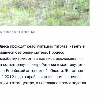
тву Ассошиэйтед Пресс
:
7
асть, Ново-Огарёво
тигров и других животных.
 Здесь проходят реабилитацию тигрята, изъятые
ержем Саргсяном
4
авшиеся без опеки матери. Процесс
асть, Ново-Огарёво
 выработку у животных навыков выслеживания
в естественную среду обитания в мае текущего
так» Еврейской автономной области. Животное
ой 2012 года в крайне истощённом состоянии.
к
ации в этом центре, в настоящее время ведется
виенко и Сергеем
3
6м
асть, Ново-Огарёво