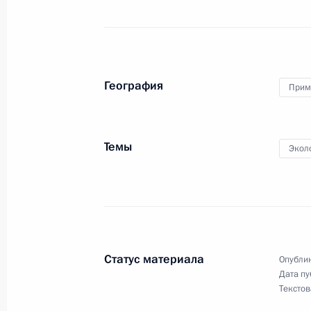
Поездка в Курганскую область
2 сентября 2013 года, 11:00
Курган
География
Прим
Игорь Левитин назначен помощни
Темы
Экол
2 сентября 2013 года, 10:10
Поздравление Елене Прокловой с 
2 сентября 2013 года, 09:30
Статус материала
Опублик
Дата пу
Текстов