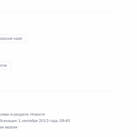
8
орский край
ком Президента
огия
Днём рождения
ован в разделе:
Новости
бликации:
1 сентября 2013 года, 09:40
ая версия