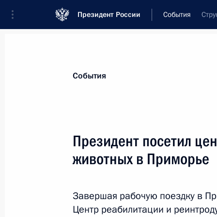
Президент России
События
Стру
Президент
Администрация
Государст
Новости
Стенограммы
Поездки
Те
События
Показа
Президент посетил цен
животных в Приморье
Встреча с Председателем КНР Си 
5 сентября 2013 года, 13:00
Санкт-Петербур
Завершая рабочую поездку в Пр
Центр реабилитации и реинтроду