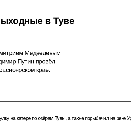
выходные в Туве
Дмитрием Медведевым
димир Путин провёл
расноярском крае.
ку на катере по озёрам Тувы, а также порыбачил на реке У