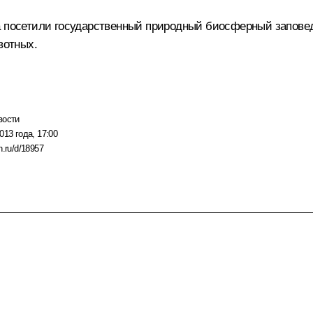
ва посетили государственный природный биосферный запове
вотных.
вости
013 года, 17:00
n.ru/d/18957