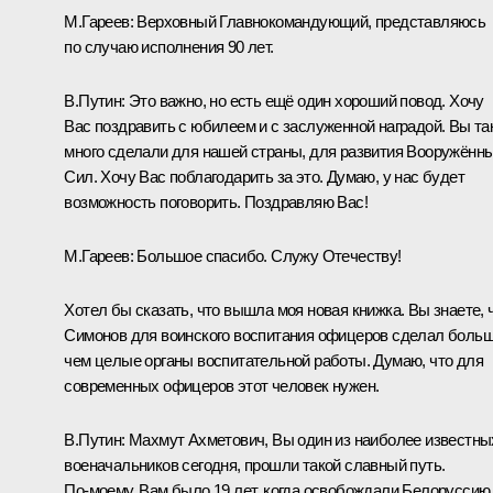
М.Гареев:
Верховный Главнокомандующий, представляюсь
по случаю исполнения 90 лет.
В.Путин:
Это важно, но есть ещё один хороший повод. Хочу
Вас поздравить с юбилеем и с заслуженной наградой. Вы та
много сделали для нашей страны, для развития Вооружённ
Сил. Хочу Вас поблагодарить за это. Думаю, у нас будет
возможность поговорить. Поздравляю Вас!
М.Гареев:
Большое спасибо. Служу Отечеству!
Хотел бы сказать, что вышла моя новая книжка. Вы знаете, 
Симонов для воинского воспитания офицеров сделал больш
чем целые органы воспитательной работы. Думаю, что для
современных офицеров этот человек нужен.
В.Путин:
Махмут Ахметович, Вы один из наиболее известны
военачальников сегодня, прошли такой славный путь.
По‑моему, Вам было 19 лет, когда освобождали Белоруссию