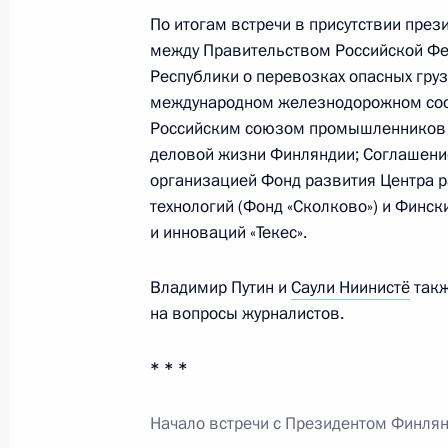
30 июня 2013 года, воскресенье
По итогам встречи в присутствии пре
Внесены изменения в отдельные за
между Правительством Российской Ф
противодействия незаконным фин
Республики о перевозках опасных гру
международном железнодорожном соо
30 июня 2013 года, 16:00
Российским союзом промышленников 
деловой жизни Финляндии; Соглашени
организацией Фонд развития Центра 
Внесены изменения в Уголовный ко
технологий (Фонд «Сколково») и Финс
законодательные акты в целях про
и инноваций «Текес».
религиозных убеждений и чувств г
Владимир Путин и
Саули Ниинистё
такж
30 июня 2013 года, 15:50
на вопросы журналистов.
* * *
Внесены изменения в закон о защи
причиняющей вред их здоровью и 
Начало встречи с Президентом Финлян
30 июня 2013 года, 15:40