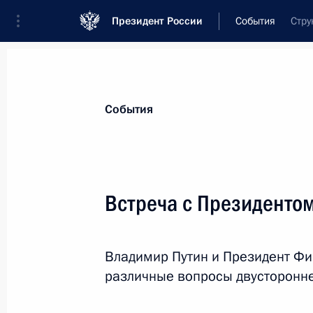
Президент России
События
Стру
Президент
Администрация
Государст
Новости
Стенограммы
Поездки
Те
События
Показа
Встреча с Президенто
Переговоры с Президентом Венесу
Владимир Путин и Президент Фи
2 июля 2013 года, 16:00
Москва, Кремль
различные вопросы двусторонне