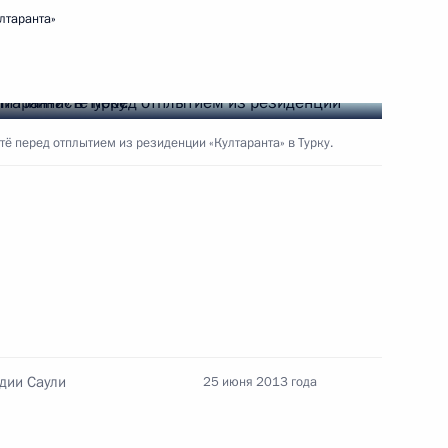
арии с ракетой «Протон-М»
лтаранта»
ё перед отплытием из резиденции «Култаранта» в Турку.
2
портёров газа
8
дии Саули
25 июня 2013 года