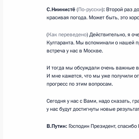
С.Ниинистё
(
По‑русски
)
:
Второй раз до
красивая погода. Может быть, это хор
Поздравление Президенту Армении
(
Как переведено
) Действительно, я оч
рождения
Култаранта. Мы вспоминали о нашей
30 июня 2013 года, 12:50
встреча у нас в Москве.
И тогда мы обсуждали очень важные в
29 июня 2013 года, суббота
И мне кажется, что мы уже получили о
прогресс по этим вопросам.
Поздравление Президенту Туркмени
Бердымухамедову с Днём рождения
Сегодня у нас с Вами, надо сказать, г
29 июня 2013 года, 11:00
у нас будут достигнуты новые результа
В.Путин:
Господин Президент, спасибо
28 июня 2013 года, пятница