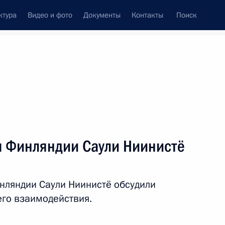
ктура
Видео и фото
Документы
Контакты
Поиск
венный Совет
Совет Безопасности
Комиссии и советы
леграммы
Сведения о Президенте
июль, 2013
ть следующие материалы
м Финляндии Саули Ниинистё
элы Николасом Мадуро
8
нляндии Саули Ниинистё обсудили
го взаимодействия.