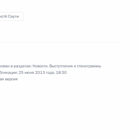
истё Саули
х вузов
4
5м
ован в разделах:
Новости
,
Выступления и стенограммы
бликации:
25 июня 2013 года, 18:30
ая версия
ия побратимских связей
7
2м
 Саули Ниинистё
12