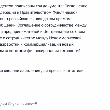
зидентов подписаны три документа: Соглашение
конодательные акты в части
едерации и Правительством Финляндской
ансовым операциям
зов в российско-финляндском прямом
бщении; Соглашение о сотрудничестве между
и предпринимателей и Центральным союзом
е о сотрудничестве между Некоммерческой
разработки и коммерциализации новых
декс и отдельные
ким агентством финансирования технологий
тиводействия оскорблению
раждан
е сделали заявления для прессы и ответили
те детей от информации,
развитию
дии Саули Ниинистё