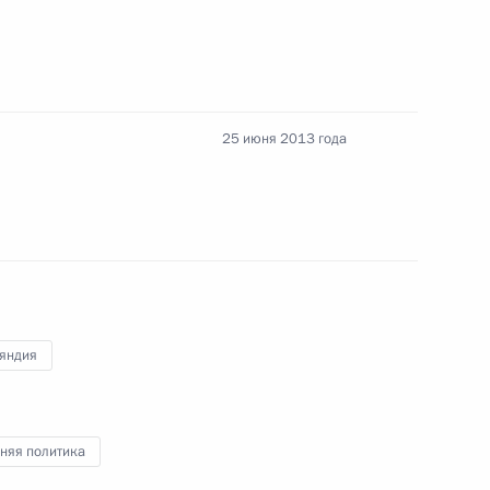
мониторинга Юрием
3
25 июня 2013 года
туденческих спортивных
3
7м
яндия
няя политика
м МАГАТЭ Юкия Амано
6