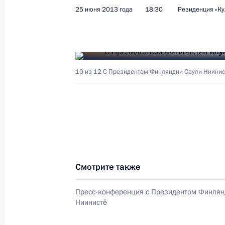
Президент проинформирован об ав
25 июня 2013 года
18:30
Резиденция «Ку
на Байконуре
2 июля 2013 года, 11:10
10 из 12
С Президентом Финляндии Саули Ниинист
1 июля 2013 года, понедельник
Скачки на приз Президента России
1 июля 2013 года, 20:45
Москва
Второй саммит Форума стран – экс
Смотрите также
1 июля 2013 года, 19:10
Москва, Кремль
Пресс-конференция с Президентом Финлян
Ниинистё