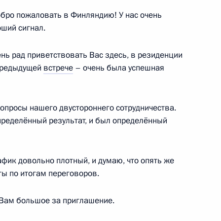
бро пожаловать в Финляндию! У нас очень
оший сигнал.
 Сержу Саргсяну с Днём
ень рад приветствовать Вас здесь, в резиденции
 предыдущей
встрече
– очень была успешная
опросы нашего двустороннего сотрудничества.
пределённый результат, и был определённый
стана Гурбангулы
рафик довольно плотный, и думаю, что опять же
ты по итогам переговоров.
 Вам большое за приглашение.