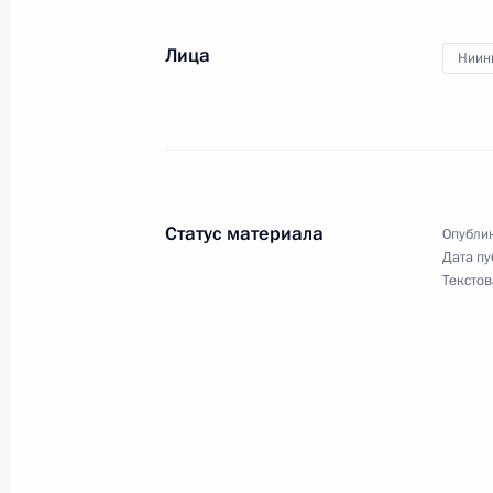
26 июня 2013 года, 16:00
Москва, Кремль
Лица
Ниин
Приём в честь выпускников военны
26 июня 2013 года, 14:00
Москва, Кремль
Статус материала
Опублик
Дата пу
25 июня 2013 года, вторник
Текстов
Празднование 60-летия установлен
между Санкт-Петербургом и Турку
25 июня 2013 года, 20:45
Турку
Встреча с Президентом Финляндии