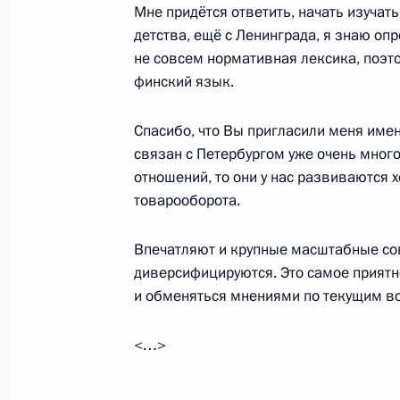
Мне придётся ответить, начать изучат
Совещание с членами Совета Безо
детства, ещё с Ленинграда, я знаю оп
не совсем нормативная лексика, поэт
28 июня 2013 года, 12:25
Москва, Кремль
финский язык.
Спасибо, что Вы пригласили меня имен
27 июня 2013 года, четверг
связан с Петербургом уже очень много
отношений, то они у нас развиваются 
Опубликован список журналистов, 
товарооборота.
на освещение второго саммита глав
стран – участниц Форума стран – э
Впечатляют и крупные масштабные со
27 июня 2013 года, 15:30
диверсифицируются. Это самое приятн
и обменяться мнениями по текущим в
Телефонный разговор с Премьер-м
<…>
Тайипом Эрдоганом
27 июня 2013 года, 14:15