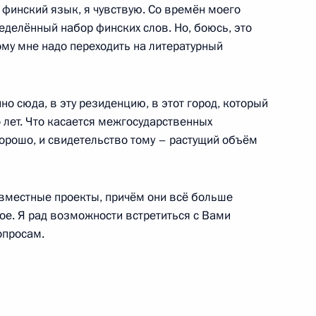
ь финский язык, я чувствую. Со времён моего
пасности
2
ределённый набор финских слов. Но, боюсь, это
ому мне надо переходить на литературный
но сюда, в эту резиденцию, в этот город, который
 лет. Что касается межгосударственных
хорошо, и свидетельство тому – растущий объём
аккредитованных
1
 государств и правительств
кспортёров газа
вместные проекты, причём они всё больше
ое. Я рад возможности встретиться с Вами
опросам.
инистром Турции Реджепом