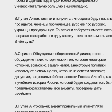
проект и сделать под эгидой Южного федерального
университета такую большую энциклопедию.
В.Путин:
Антон, там так и получится, что адыги будут писать
про адыгов, чеченцы про чеченцев, русские про русских,
украинцы про украинцев. То, что они соберутся вместе, пот
направят свои работы в одну книжку – не это же самое главн
В чём суть?
А.Сериков:
Обсуждение, общественный диалог, то есть
обсуждение таких исторических тем, которые некоторые
историки, возможно, замалчивают, а некоторые политики
используют в своих целях, которые не совсем отвечают,
допустим, национальной безопасности России. А чтобы, как
в учебнике истории России, который будет создаваться, бы
правильно расставлены все акценты, проверены даты
и события.
В.Путин:
А кто скажет, акцент правильный или нет? Кто
сделает такую оценку?