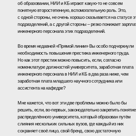
об образовании, НИИ и КБ играют какую‑то не совсем
понятную второстепенную, вспомогательную роль. Это,
с одной стороны, не очень хорошо сказывается на статусе э
подразделений, а с другой стороны – резко понижает зарпл
инженерного персонала этих подразделений.
Во время недавней «Прямой линии» Вы особо подчеркнули
необходимость повышения престижа инженерного труда.
Но как этот престиж можно повысить, если, согласно
номенклатуре должностей университета, заработная плата
инженерного персонала в НИИ и КБ в два раза ниже, чем
заработная плата младшего научного сотрудника или
ассистента на кафедре?
Мне кажется, что вот эти две проблемы можно было бы
решить, если, во‑первых, законодательно закрепить понятие
распределённого университета, который образован путём
слияния нескольких сильных вузов, где каждый из них
сохраняет своё лицо, свой бренд, свою достаточную