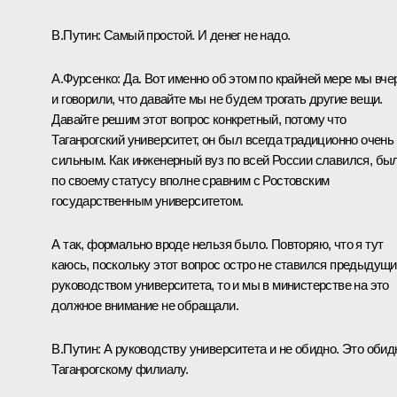
В.Путин:
Самый простой. И денег не надо.
А.Фурсенко:
Да. Вот именно об этом по крайней мере мы вче
и говорили, что давайте мы не будем трогать другие вещи.
Давайте решим этот вопрос конкретный, потому что
Таганрогский университет, он был всегда традиционно очень
сильным. Как инженерный вуз по всей России славился, бы
по своему статусу вполне сравним с Ростовским
государственным университетом.
А так, формально вроде нельзя было. Повторяю, что я тут
каюсь, поскольку этот вопрос остро не ставился предыдущ
руководством университета, то и мы в министерстве на это
должное внимание не обращали.
В.Путин:
А руководству университета и не обидно. Это обид
Таганрогскому филиалу.