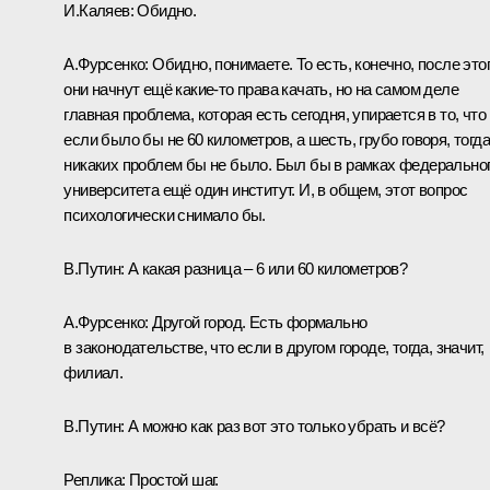
И.Каляев:
Обидно.
А.Фурсенко:
Обидно, понимаете. То есть, конечно, после это
они начнут ещё какие‑то права качать, но на самом деле
главная проблема, которая есть сегодня, упирается в то, что
если было бы не 60 километров, а шесть, грубо говоря, тогда
никаких проблем бы не было. Был бы в рамках федерально
университета ещё один институт. И, в общем, этот вопрос
психологически снимало бы.
В.Путин:
А какая разница – 6 или 60 километров?
А.Фурсенко:
Другой город. Есть формально
в законодательстве, что если в другом городе, тогда, значит,
филиал.
В.Путин:
А можно как раз вот это только убрать и всё?
Реплика:
Простой шаг.