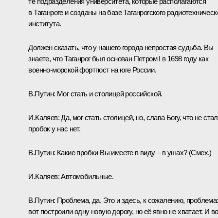
те подразделения университета, которые располагаются
в Таганроге и созданы на базе Таганрогского радиотехническ
института.
Должен сказать, что у нашего города непростая судьба. Вы
знаете, что Таганрог был основан Петром I в 1698 году как
военно-морской фортпост на юге России.
В.Путин:
Мог стать и столицей российской.
И.Каляев:
Да, мог стать столицей, но, слава Богу, что не стал
пробок у нас нет.
В.Путин:
Какие пробки Вы имеете в виду – в ушах? (
Смех.
)
И.Каляев:
Автомобильные.
В.Путин:
Проблема, да. Это и здесь, к сожалению, проблема
вот построили одну новую дорогу, но её явно не хватает. И в