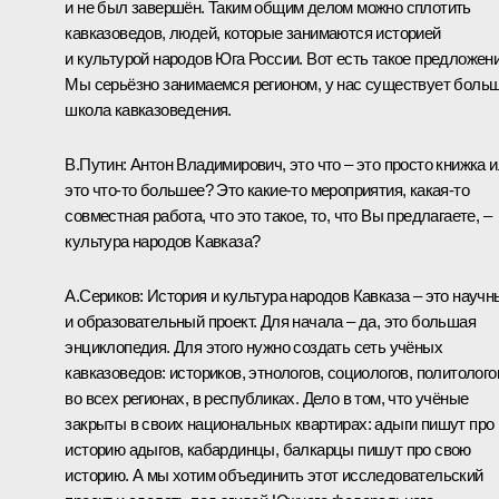
и не был завершён. Таким общим делом можно сплотить
кавказоведов, людей, которые занимаются историей
и культурой народов Юга России. Вот есть такое предложени
Мы серьёзно занимаемся регионом, у нас существует боль
школа кавказоведения.
В.Путин:
Антон Владимирович, это что – это просто книжка 
это что‑то большее? Это какие‑то мероприятия, какая‑то
совместная работа, что это такое, то, что Вы предлагаете, –
культура народов Кавказа?
А.Сериков:
История и культура народов Кавказа – это научн
и образовательный проект. Для начала – да, это большая
энциклопедия. Для этого нужно создать сеть учёных
кавказоведов: историков, этнологов, социологов, политолого
во всех регионах, в республиках. Дело в том, что учёные
закрыты в своих национальных квартирах: адыги пишут про
историю адыгов, кабардинцы, балкарцы пишут про свою
историю. А мы хотим объединить этот исследовательский