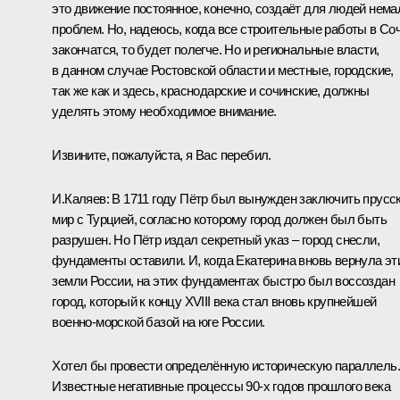
это движение постоянное, конечно, создаёт для людей нема
проблем. Но, надеюсь, когда все строительные работы в Соч
закончатся, то будет полегче. Но и региональные власти,
в данном случае Ростовской области и местные, городские,
так же как и здесь, краснодарские и сочинские, должны
уделять этому необходимое внимание.
Извините, пожалуйста, я Вас перебил.
И.Каляев:
В 1711 году Пётр был вынужден заключить прусс
мир с Турцией, согласно которому город должен был быть
разрушен. Но Пётр издал секретный указ – город снесли,
фундаменты оставили. И, когда Екатерина вновь вернула эт
земли России, на этих фундаментах быстро был воссоздан
город, который к концу XVIII века стал вновь крупнейшей
военно-морской базой на юге России.
Хотел бы провести определённую историческую параллель.
Известные негативные процессы 90-х годов прошлого века