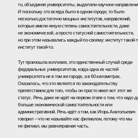
то, объединяя университеты, выделяли научное направлени
И поскольку это всегда было в одном городе, то было
несколько достаточно мощных институтов, направлений,
которые имели некую степень самостоятельности, даже
не экономической, а просто статусной самостоятельности,
но при этом назывались каждый по‑своему: институт такой‑т
институт такой‑то.
Тут произошла коллизия, это единственный случай среди
федеральных университетов, когда одна из частей
университета не в том же городе, а в 60 километрах.
Оказалось, что это является по законодательству
препятствием для того, чтобы он просто имел вот этот же
статус. Речь даже не идёт на первом этапе о том, что надо д
больше экономической самостоятельности или
административной. Речь идёт о том, как Игорь Анатольевич
говорил – что не называйте нас филиалом, потому что мы
не филиал, мы равноправная часть.