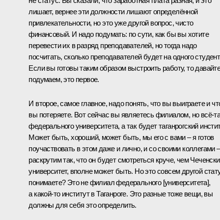
не статус. Вы сказали, что заработная плата разная, и это
лишает, вернее эти должности лишают определённой
привлекательности, но это уже другой вопрос, чисто
финансовый. И надо подумать: по сути, как бы вы хотите
перевести их в разряд преподавателей, но тогда надо
посчитать, сколько преподавателей будет на одного студент
Если вы готовы таким образом выстроить работу, то давайт
подумаем, это первое.
И второе, самое главное, надо понять, что вы выиграете и чт
вы потеряете. Вот сейчас вы являетесь филиалом, но всё‑т
федерального университета, а так будет таганрогский инстит
Может быть, хороший, может быть, мы его с вами – я готов
поучаствовать в этом даже и лично, и со своими коллегами 
раскрутим так, что он будет смотреться круче, чем Чеченск
университет, вполне может быть. Но это совсем другой стату
понимаете? Это не филиал федерального [университета],
а какой‑то институт в Таганроге. Это разные тоже вещи, вы
должны для себя это определить.