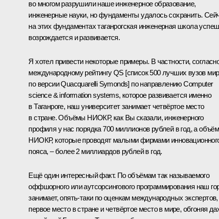
во многом разрушили наше инженерное образование,
инженерные науки, но фундаменты удалось сохранить. Сей
на этих фундаментах таганрогская инженерная школа успе
возрождается и развивается.
Я хотел привести некоторые примеры. В частности, согласн
международному рейтингу QS [список 500 лучших вузов ми
по версии Quacquarelli Symonds] по направлению Computer
science & information systems, которое развивается именно
в Таганроге, наш университет занимает четвёртое место
в стране. Объёмы НИОКР, как Вы сказали, инженерного
профиля у нас порядка 700 миллионов рублей в год, а объё
НИОКР, которые проводят малыми фирмами инновационног
пояса, – более 2 миллиардов рублей в год.
Ещё один интересный факт. По объёмам так называемого
оффшорного или аутсорсингового программирования наш го
занимает, опять‑таки по оценкам международных экспертов,
первое место в стране и четвёртое место в мире, обгоняя да