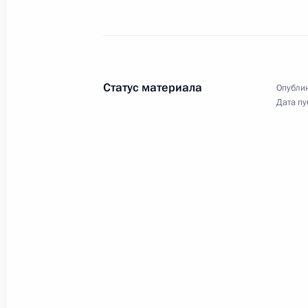
Владимир Путин принял участие в 
промышленной ярмарки
7 апреля 2013 года, 22:30
Ганновер
Статус материала
Опублик
Дата пу
6 апреля 2013 года, суббота
Россия и Нидерланды – традиции, 
и новые перспективы партнёрства
6 апреля 2013 года, 08:00
5 апреля 2013 года, пятница
Интервью немецкой телерадиоком
5 апреля 2013 года, 19:00