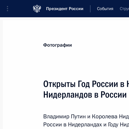
Президент России
События
Стру
Президент
Администрация
Государст
Новости
Стенограммы
Поездки
Те
Фотографии
Показа
Открыты Год России в 
Нидерландов в России
Рабочая встреча с губернатором В
Гордеевым
9 апреля 2013 года, 18:30
Московская облас
Владимир Путин и Королева Ниде
России в Нидерландах и Году Ни