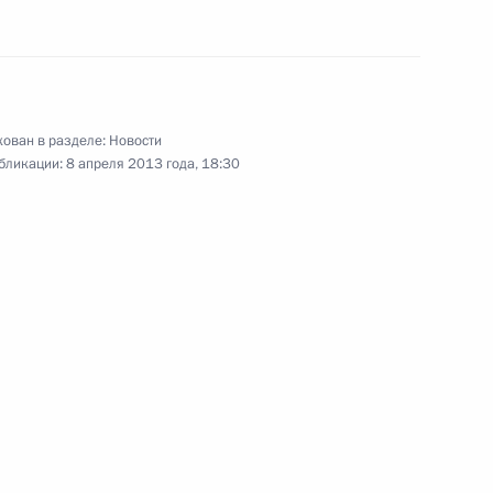
открытии Ганноверской
6
ован в разделе:
Новости
бликации:
8 апреля 2013 года, 18:30
историческая преемственность
пании ARD
6
33м