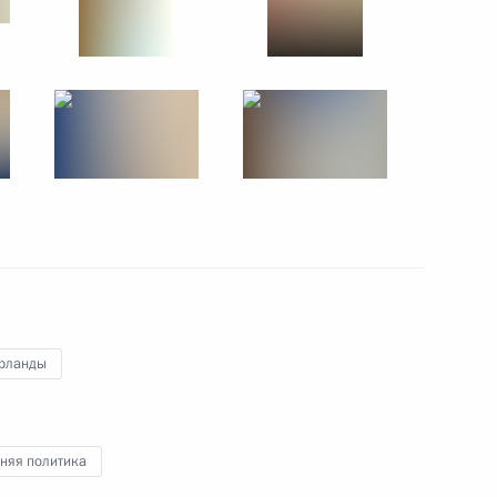
оры
10
 и Год Нидерландов в России
12
25
рланды
няя политика