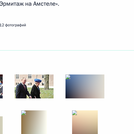
Эрмитаж на Амстеле».
м Михаила Бекетова
12 фотографий
ских и нидерландских деловых
2
й Маргарет Тэтчер