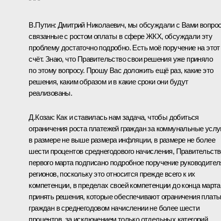
* * *
В.Путин:
Дмитрий Николаевич, мы обсуждали с Вами вопро
связанные с ростом оплаты в сфере ЖКХ, обсуждали эту
проблему достаточно подробно. Есть моё
поручение
на этот
счёт. Знаю, что Правительство свои решения уже приняло
по этому вопросу. Прошу Вас доложить ещё раз, какие это
решения, каким образом и в какие сроки они будут
реализованы.
Д.Козак
:
Как и ставилась нам задача, чтобы добиться
ограничения роста платежей граждан за коммунальные услу
в размере не выше размера инфляции, в размере не более
шести процентов среднегодового начисления, Правительст
первого марта подписано подробное поручение руководите
регионов, поскольку это относится прежде всего к их
компетенции, в пределах своей компетенции до конца марта
принять решения, которые обеспечивают ограничения плат
граждан в среднегодовом начислении не более шести
процентов, за исключением только отдельных категорий