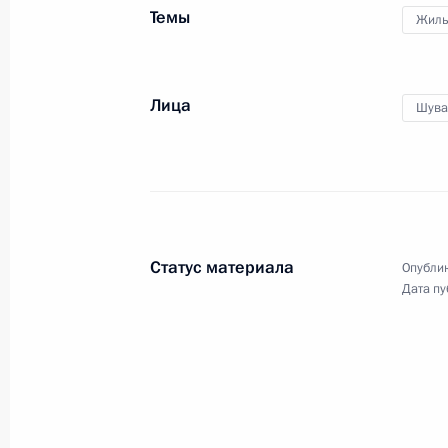
Темы
Жиль
Владимир Путин встретится с Пре
Олландом
21 февраля 2013 года, 15:00
Лица
Шува
Верховному Суду России – 90 лет
21 февраля 2013 года, 14:00
Москва
Статус материала
Опублик
Дата пу
Перечень поручений по итогам со
улучшения качества услуг ЖКХ
21 февраля 2013 года, 12:30