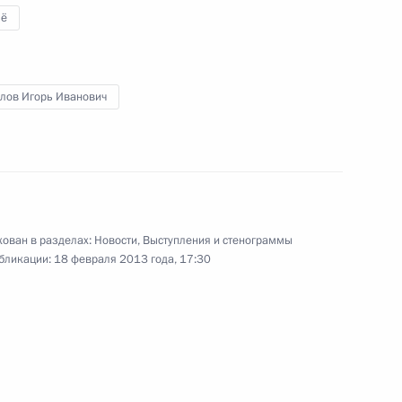
ё
зидентом Франции Франсуа
лов Игорь Иванович
3
8м
ован в разделах:
Новости
,
Выступления и стенограммы
бликации:
18 февраля 2013 года, 17:30
вещания по вопросам