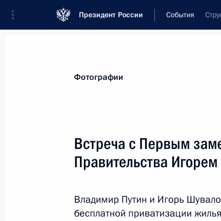
Президент России
События
Стру
Президент
Администрация
Государст
Новости
Стенограммы
Поездки
Те
Фотографии
Показа
Встреча с Первым зам
Правительства Игоре
21 февраля 2013 года, четверг
Торжественный вечер по случаю 20
Владимир Путин и Игорь Шувало
21 февраля 2013 года, 19:45
Москва, Крем
бесплатной приватизации жилья