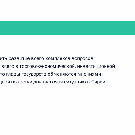
и Президента
ль
дить развитие всего комплекса вопросов
3
е всего в торгово-экономической, инвестиционной
ль
 что главы государств обменяются мнениями
ной повестки дня включая ситуацию в Сирии
омитета Александром
3
ль