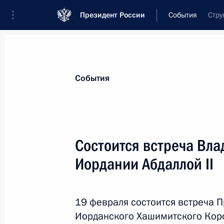
Президент России
События
Стру
Президент
Администрация
Государст
Новости
Стенограммы
Поездки
Те
События
Показа
Состоится встреча Вла
Иордании Абдаллой II
21 февраля 2013 года, четверг
Торжественный вечер по случаю 20
19 февраля состоится встреча 
21 февраля 2013 года, 19:45
Москва, Крем
Иорданского Хашимитского Коро