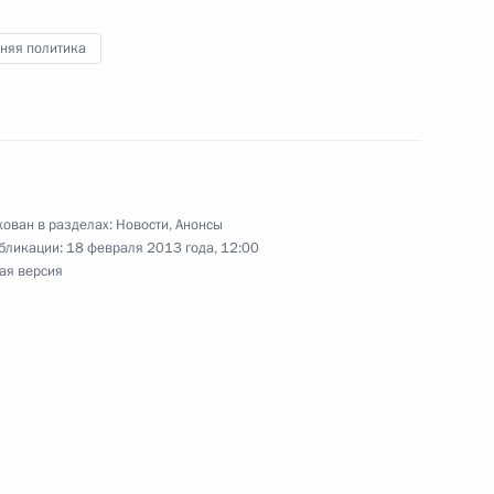
зидентом Франции Франсуа
няя политика
3
8м
ован в разделах:
Новости
,
Анонсы
бликации:
18 февраля 2013 года, 12:00
ая версия
вещания по вопросам