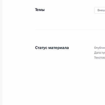
Владимир Путин встретится с Пре
Темы
Внеш
Олландом
21 февраля 2013 года, 15:00
Верховному Суду России – 90 лет
Статус материала
Опублик
21 февраля 2013 года, 14:00
Москва
Дата пу
Текстов
Перечень поручений по итогам со
улучшения качества услуг ЖКХ
21 февраля 2013 года, 12:30