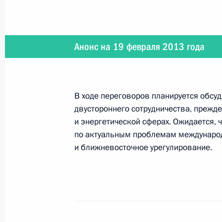
Встреча с замглавы Администраци
Магомедсаламом Магомедовым
Анонс на 19 февраля 2013 года
21 февраля 2013 года, 19:00
Москва, Крем
В ходе переговоров планируется обсу
Встреча с Ёсиро Мори
двустороннего сотрудничества, прежд
21 февраля 2013 года, 16:30
Москва, Крем
и энергетической сферах. Ожидается,
по актуальным проблемам международ
и ближневосточное урегулирование.
Встреча с главой Следственного к
Бастрыкиным
21 февраля 2013 года, 16:00
Москва, Крем