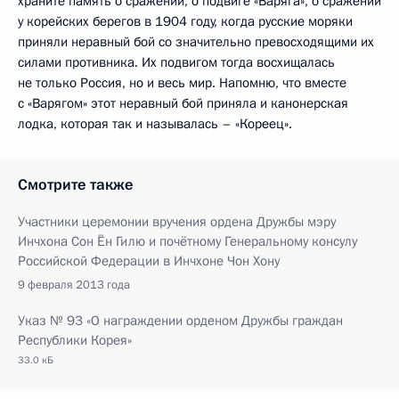
храните память о сражении, о подвиге «Варяга», о сражении
у корейских берегов в 1904 году, когда русские моряки
приняли неравный бой со значительно превосходящими их
силами противника. Их подвигом тогда восхищалась
не только Россия, но и весь мир. Напомню, что вместе
с «Варягом» этот неравный бой приняла и канонерская
лодка, которая так и называлась – «Кореец».
Смотрите также
Участники церемонии вручения ордена Дружбы мэру
Инчхона Сон Ён Гилю и почётному Генеральному консулу
Российской Федерации в Инчхоне Чон Хону
9 февраля 2013 года
Указ № 93 «О награждении орденом Дружбы граждан
Республики Корея»
33.0 кБ