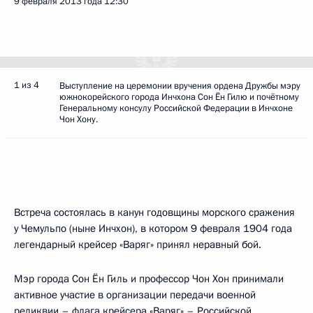
9 февраля 2013 года
12:30
1 из 4
Выступление на церемонии вручения ордена Дружбы мэру
южнокорейского города Инчхона Сон Ён Гилю и почётному
Генеральному консулу Российской Федерации в Инчхоне
Чон Хону.
Встреча состоялась в канун годовщины морского сражения
у Чемульпо (ныне Инчхон), в котором 9 февраля 1904 года
легендарный крейсер «Варяг» принял неравный бой.
Мэр города Сон Ён Гиль и профессор Чон Хон принимали
активное участие в организации передачи военной
реликвии – флага крейсера «Варяг» – Российской