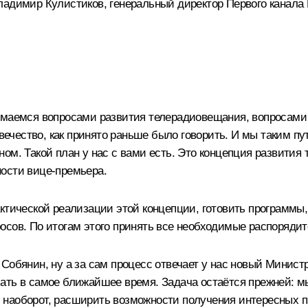
ладимир Кулистиков, генеральный директор Первого канала 
нимаемся вопросами развития телерадиовещания, вопросами
овечество, как принято раньше было говорить. И мы таким пу
ом. Такой план у нас с вами есть. Это концепция развити
ости вице-премьера.
ктической реализации этой концепции, готовить программы,
осов. По итогам этого принять все необходимые распоряди
 Собянин, ну а за сам процесс отвечает у нас новый Минис
ать в самое ближайшее время. Задача остаётся прежней: м
, а, наоборот, расширить возможности получения интересны