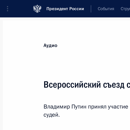
Президент России
События
Стру
Видеозаписи
Фотографии
Аудиозапи
Все материалы
Выступления
Совещан
Аудио
Показа
Всероссийский съезд 
Встреча с членами
Владимир Путин принял участие 
Правительства
судей.