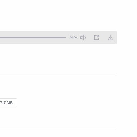
21 декабря 2012 года
Аудио, 5 мин.
00:00
7.7 МБ
Всероссийский съезд судей