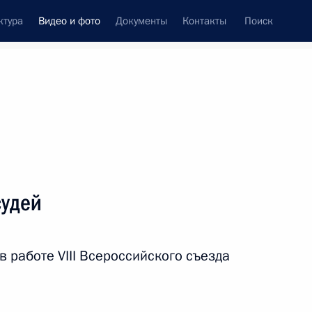
ктура
Видео и фото
Документы
Контакты
Поиск
си
ия, встречи
Встречи со СМИ
декабрь, 2012
ть следующие материалы
судей
Выступление на пленарном
в работе VIII Всероссийского съезда
заседании встречи на высшем
уровне Россия – Европейский союз