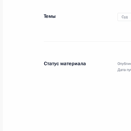
19 декабря 2012 года
Аудио, 3 мин.
Темы
Суд
Статус материала
Опублик
Дата пу
Встреча с судьями
Конституционного Суда