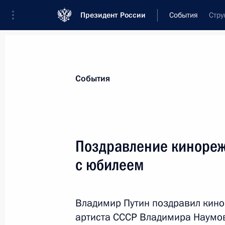
Президент России
События
Стру
Президент
Администрация
Государст
Новости
Стенограммы
Поездки
Те
События
Показа
Поздравление кинореж
с юбилеем
6 декабря 2012 года, четверг
Встреча с Премьером Государствен
Владимир Путин поздравил кино
6 декабря 2012 года, 20:15
Сочи
артиста СССР Владимира Наумов