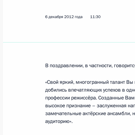
Встреча с Уполномоченным по прав
6 декабря 2012 года
11:30
Владимиром Лукиным
6 декабря 2012 года, 19:30
Сочи
Соболезнования Президенту Филип
В поздравлении, в частности, говоритс
6 декабря 2012 года, 18:20
«Свой яркий, многогранный талант Вы
добились впечатляющих успехов в одн
профессии режиссёра. Созданные Вам
Поздравление кинорежиссёру Влад
высокое признание – заслуженная наг
6 декабря 2012 года, 11:30
замечательные актёрские ансамбли, 
аудиторию».