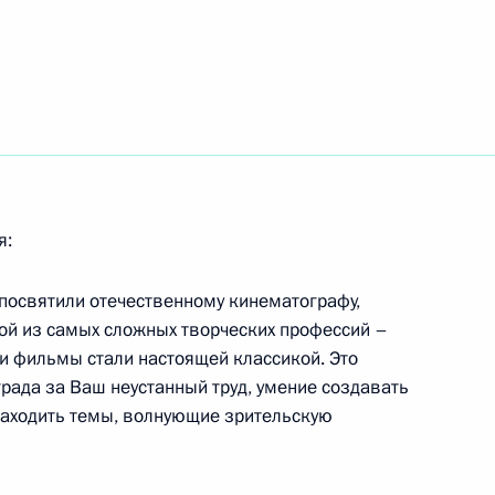
ам человека в России
6
пин Бенигно Акино
я:
 посвятили отечественному кинематографу,
ой из самых сложных творческих профессий –
и фильмы стали настоящей классикой. Это
имиру Наумову с юбилеем
рада за Ваш неустанный труд, умение создавать
находить темы, волнующие зрительскую