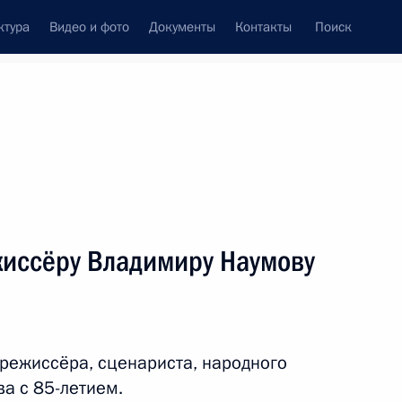
ктура
Видео и фото
Документы
Контакты
Поиск
венный Совет
Совет Безопасности
Комиссии и советы
леграммы
Сведения о Президенте
декабрь, 2012
ть следующие материалы
иссёру Владимиру Наумову
ного совета КНР Вэнь Цзябао
4
режиссёра, сценариста, народного
а с 85-летием.