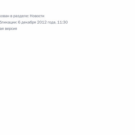
 действия и признании
ений законодательных актов
ован в разделе:
Новости
 федеральном бюджете
бликации:
6 декабря 2012 года, 11:30
ая версия
джете на 2013 год
5 годов
Российской Федерации
7
13м