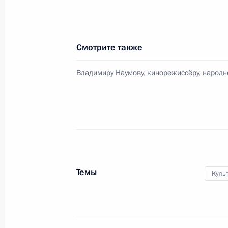
5 декабря 2012 года, среда
Саммит СНГ
5 декабря 2012 года, 17:00
Ашхабад
Смотрите также
Владимиру Наумову, кинорежиссёру, народн
Открыта аккредитация журналисто
Послания Президента Федерально
5 декабря 2012 года, 12:00
Соболезнования родным и близки
Темы
Куль
5 декабря 2012 года, 10:20