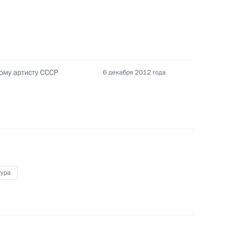
10
8м
ому артисту СССР
6 декабря 2012 года
в на освещение ежегодного
му Собранию
м Василия Белова
тура