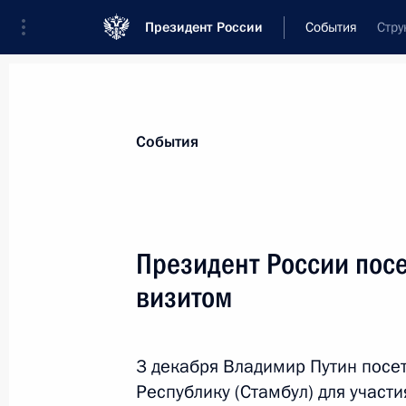
Президент России
События
Стру
Президент
Администрация
Государст
Новости
Стенограммы
Поездки
Те
События
Показа
Президент России посе
визитом
1 декабря 2012 года, суббота
Поздравление Энрике Пенье Ньето 
Президента Мексики
3 декабря Владимир Путин посе
Республику (Стамбул) для участ
1 декабря 2012 года, 22:00