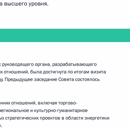
а высшего уровня.
лучаю начала
1
 двадцати»
ак руководящего органа, разрабатывающего
х отношений, была достигнута по итогам визита
 Государственной Думы
ду. Предыдущее заседание Совета состоялось
4
6м
асть, Ново-Огарёво
онних отношений, включая торгово-
егиональное и культурно-гуманитарное
бщероссийской общественной
х стратегических проектов в области энергетики
оссии»
.