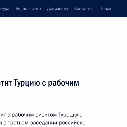
ктура
Видео и фото
Документы
Контакты
Поиск
венный Совет
Совет Безопасности
Комиссии и советы
леграммы
Сведения о Президенте
декабрь, 2012
ть следующие материалы
тит Турцию с рабочим
с вступлением в должность
тит с рабочим визитом Турецкую
ия в третьем заседании российско-