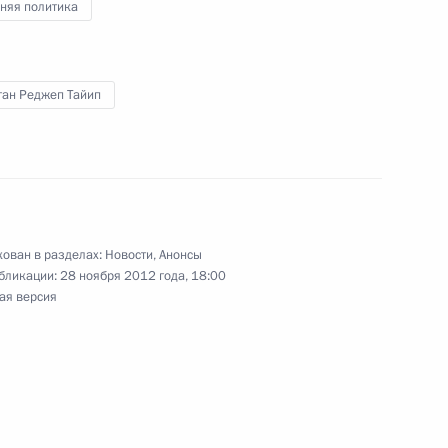
няя политика
ган Реджеп Тайип
с рабочим визитом
ован в разделах:
Новости
,
Анонсы
бликации:
28 ноября 2012 года, 18:00
Кемеровской области Аманом
ая версия
1
асть, Ново-Огарёво