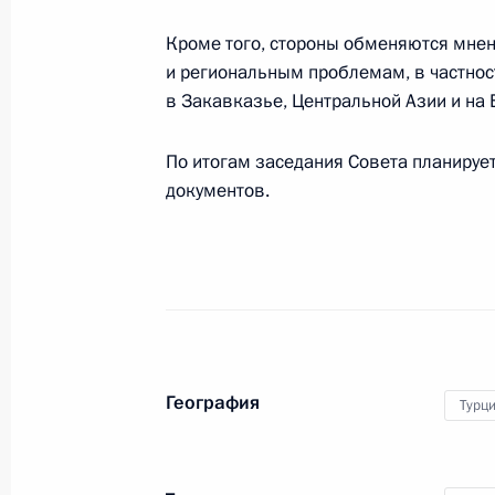
30 ноября 2012 года, 13:00
Кроме того, стороны обменяются мн
и региональным проблемам, в частнос
в Закавказье, Центральной Азии и на 
29 ноября 2012 года, четверг
Телефонный разговор с Президен
По итогам заседания Совета планирует
документов.
Алиевым
29 ноября 2012 года, 19:20
Заседание президиума Госсовета
29 ноября 2012 года, 18:00
Московская обл
География
Турц
Владимир Путин примет участие в 