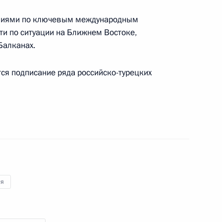
ениями по ключевым международным
ти по ситуации на Ближнем Востоке,
Балканах.
том Азербайджана Ильхамом
ся подписание ряда российско-турецких
4
16м
асть, Ново-Огарёво
ия
заседании Совета глав