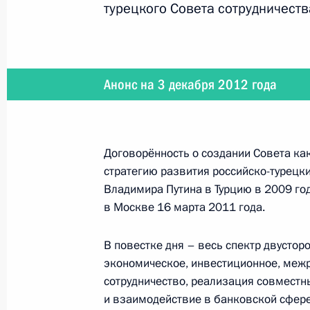
турецкого Совета сотрудничеств
Обращение Владимира Путина по с
председательства России в «Группе
Анонс на 3 декабря 2012 года
1 декабря 2012 года, 12:00
Договорённость о создании Совета к
30 ноября 2012 года, пятница
стратегию развития российско-турецки
Встреча с руководителями фракций
Владимира Путина в Турцию в 2009 го
в Москве 16 марта 2011 года.
30 ноября 2012 года, 17:00
Московская обл
В повестке дня – весь спектр двустор
экономическое, инвестиционное, межр
Приветствие участникам съезда о
сотрудничество, реализация совместны
организации «Союз пенсионеров Р
и взаимодействие в банковской сфере