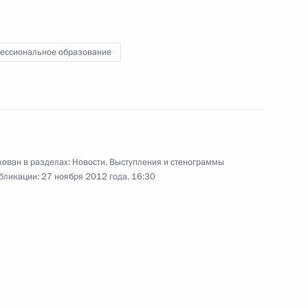
ессиональное образование
4
16м
асть, Ново-Огарёво
заседании Совета глав
ован в разделах:
Новости
,
Выступления и стенограммы
бликации:
27 ноября 2012 года, 16:30
с рабочим визитом