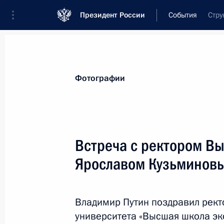
Президент России
События
Стру
Президент
Администрация
Государст
Новости
Стенограммы
Поездки
Те
Фотографии
Показа
Встреча с ректором В
Ярославом Кузьминов
Обращение Владимира Путина по с
председательства России в «Группе
1 декабря 2012 года, 12:00
Владимир Путин поздравил рект
университета «Высшая школа эк