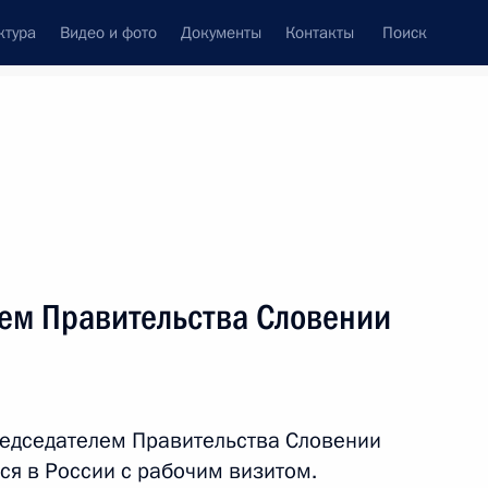
ктура
Видео и фото
Документы
Контакты
Поиск
венный Совет
Совет Безопасности
Комиссии и советы
леграммы
Сведения о Президенте
ноябрь, 2012
ть следующие материалы
лем Правительства Словении
ного объединения
6
3м
»
асть, Ново-Огарёво
редседателем Правительства Словении
ся в России с рабочим визитом.