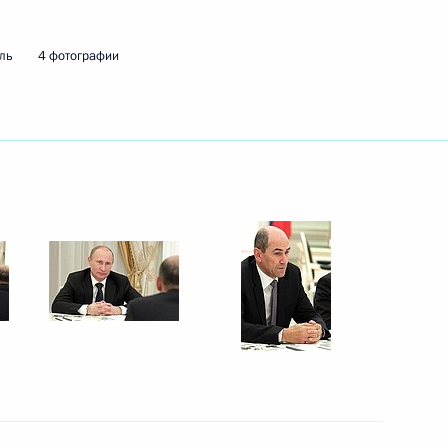
инистром Болгарии Бойко
ль
4 фотографии
е Министерства обороны
нте по вопросам развития