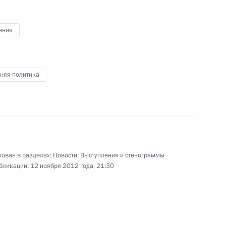
щения высших судов
ения
4
асть, Ново-Огарёво
няя политика
4
асть, Ново-Огарёво
ован в разделах:
Новости
,
Выступления и стенограммы
пенсионной системы
5
8м
бликации:
12 ноября 2012 года, 21:30
асть, Ново-Огарёво
ъезда Общероссийской