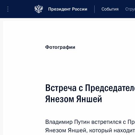
Президент России
События
Стру
Президент
Администрация
Государст
Новости
Стенограммы
Поездки
Те
Фотографии
Показа
Встреча с Председате
Янезом Яншей
Встреча с руководством обществен
предпринимателей «ОПОРА России
15 ноября 2012 года, 17:00
Московская обл
Владимир Путин встретился с П
Янезом Яншей, который находит