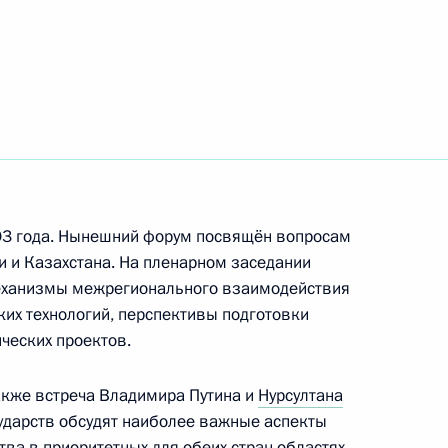
ание министрам образования
 труда и социальной защиты
ества России и Казахстана
3
15м
03 года. Нынешний форум посвящён вопросам
и и Казахстана. На пленарном заседании
еханизмы межрегионального взаимодействия
ких технологий, перспективы подготовки
ческих проектов.
а Нурсултаном Назарбаевым
2
акже встреча Владимира Путина и
Нурсултана
осударств обсудят наиболее важные аспекты
тва в приоритетных для обеих стран областях,