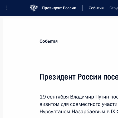
Президент России
События
Стру
Президент
Администрация
Государст
Новости
Стенограммы
Поездки
Те
События
Показа
Президент России посе
Владимир Путин подписал ряд доку
по культуре и искусству
19 сентября Владимир Путин пос
20 сентября 2012 года, 10:00
визитом для совместного участ
Нурсултаном Назарбаевым в IX