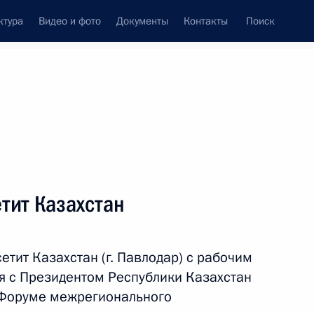
ктура
Видео и фото
Документы
Контакты
Поиск
венный Совет
Совет Безопасности
Комиссии и советы
леграммы
Сведения о Президенте
сентябрь, 2012
ть следующие материалы
тит Казахстан
ментов о работе Совета
етит Казахстан (г. Павлодар) с рабочим
ия с Президентом Республики Казахстан
 Форуме межрегионального