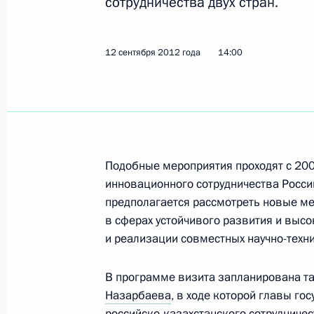
сотрудничества двух стран.
19 сентября 2012 года, среда
Объявлено дисциплинарное взыск
12 сентября 2012 года
14:00
и науки, регионального развития,
19 сентября 2012 года, 18:20
Форум межрегионального сотруднич
Подобные мероприятия проходят с 20
инновационного сотрудничества Росси
19 сентября 2012 года, 18:00
Павлодар
предполагается рассмотреть новые м
в сферах устойчивого развития и высо
и реализации совместных научно-техни
Встреча с Президентом Казахстан
19 сентября 2012 года, 16:00
Павлодар
В программе визита запланирована т
Назарбаева
, в ходе которой главы г
российско-казахстанского сотрудничес