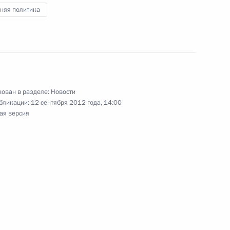
няя политика
ик
з-2012»
7
й край
ован в разделе:
Новости
бликации:
12 сентября 2012 года, 14:00
ая версия
ье
ких евреев с праздником Рош