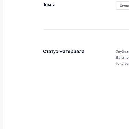
Темы
Внеш
17 сентября 2012 года, понедельн
Командно-штабные учения «Кавка
17 сентября 2012 года, 21:30
Краснодарски
Статус материала
Опублик
Дата пу
Текстов
16 сентября 2012 года, воскресен
Владимир Путин поздравил российс
ха-Шана
16 сентября 2012 года, 15:40