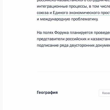
интеграционные процессы, в том числ
Владимир Путин встретится с Пре
союза
и
Единого экономического прос
Жан-Клодом Юнкером
и международную проблематику.
19 сентября 2012 года, 11:00
На полях Форума планируется проведен
представители российских и казахстан
подписание ряда двусторонних докуме
18 сентября 2012 года, вторник
Встреча с главой «Роснефти» Игор
компании «Бритиш петролеум»
18 сентября 2012 года, 22:45
Сочи
География
Совещание по проекту федерально
Каза
2015 годы
18 сентября 2012 года, 17:00
Сочи