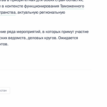
е в контексте функционирования
Таможенного
мьер-министром Люксембурга
транства
, актуальную региональную
ие ряда мероприятий, в которых примут участие
ских ведомств, деловых кругов. Ожидается
нтов.
ем Сечиным и руководством
2
го бюджета на 2013–
хстан
6
13м