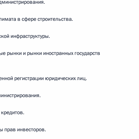
дминистрирования.
лимата в сфере строительства.
 Австралии Джулии Гиллард
ской инфраструктуры.
ые рынки и рынки иностранных государств
ой Зеландии Джоном Ки
2
енной регистрации юридических лиц.
министрирования.
ами Делового
 кредитов.
3
ТЭС
ы прав инвесторов.