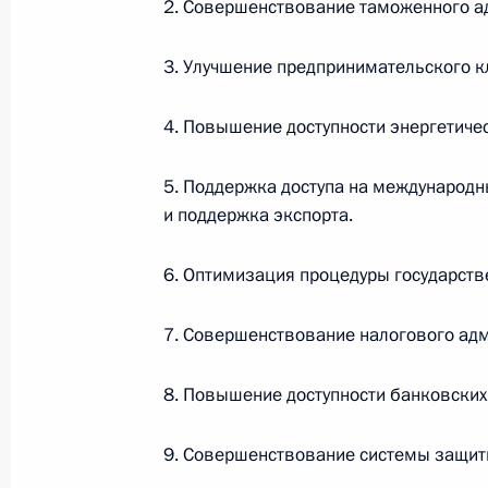
2. Совершенствование таможенного а
8 сентября 2012 года, 14:00
Владивосток
3. Улучшение предпринимательского к
Соболезнования Премьер-министру
4. Повышение доступности энергетиче
8 сентября 2012 года, 13:45
Владивосток
5. Поддержка доступа на международн
и поддержка экспорта.
Встреча с Премьер-министром Нов
6. Оптимизация процедуры государств
8 сентября 2012 года, 13:30
Владивосток
7. Совершенствование налогового ад
Владимир Путин встретился с член
8. Повышение доступности банковских
консультативного совета форума А
9. Совершенствование системы защит
8 сентября 2012 года, 11:30
Владивосток