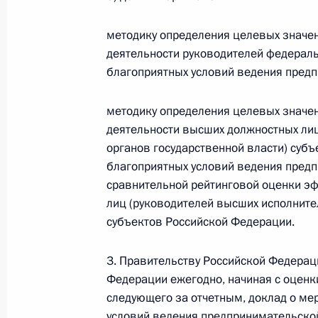
методику определения целевых значе
Совещание с руководством Дальне
деятельности руководителей федераль
округа и Дальневосточного федера
благоприятных условий ведения предп
10 сентября 2012 года, 06:00
Владивосток
методику определения целевых значе
деятельности высших должностных ли
9 сентября 2012 года, воскресенье
органов государственной власти) суб
благоприятных условий ведения предп
Поздравление Эмомали Рахмону с 
сравнительной рейтинговой оценки э
Таджикистана
лиц (руководителей высших исполните
субъектов Российской Федерации.
9 сентября 2012 года, 12:00
3. Правительству Российской Федерац
Федерации ежегодно, начиная с оценки
Встреча с волонтёрами, принимавш
следующего за отчетным, доклад о ме
саммита АТЭС
условий ведения предпринимательской 