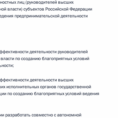
ностных лиц (руководителей высших
ной власти) субъектов Российской Федерации
ми Паралимпийских игр
ведения предпринимательской деятельности
16
7м
эффективности деятельности руководителей
ности деятельности
власти по созданию благоприятных условий
риятных условий ведения
ьности;
и
эффективности деятельности высших
их исполнительных органов государственной
ции по созданию благоприятных условий ведения
а ратификацию Конвенцию
зийского экономического
ии разработать совместно с автономной