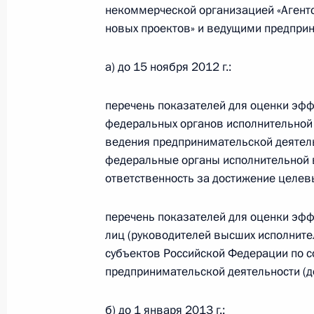
некоммерческой организацией «Агентс
11 сентября 2012 года, 10:15
новых проектов» и ведущими предпри
а) до 15 ноября 2012 г.:
Образован Координационный сове
перечень показателей для оценки эфф
Национальной стратегии действий 
федеральных органов исполнительной 
2017 годы
ведения предпринимательской деятель
11 сентября 2012 года, 09:30
федеральные органы исполнительной в
ответственность за достижение целевы
10 сентября 2012 года, понедельн
перечень показателей для оценки эф
лиц (руководителей высших исполните
Телефонный разговор с Федераль
субъектов Российской Федерации по 
Меркель
предпринимательской деятельности (до
10 сентября 2012 года, 18:30
б) до 1 января 2013 г.: