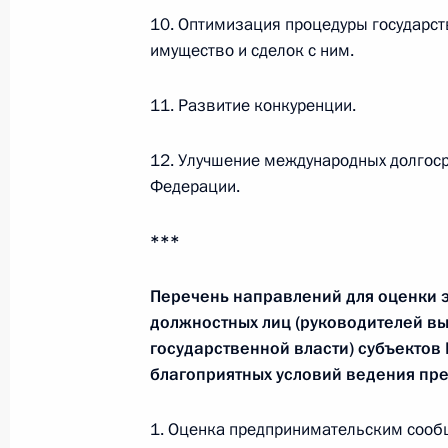
10. Оптимизация процедуры государст
имущество и сделок с ним.
Заседание лидеров экономик фору
8 сентября 2012 года, 09:00
Владивосток
11. Развитие конкуренции.
12. Улучшение международных долгоср
Федерации.
Встреча с Премьер-министром Япо
8 сентября 2012 года, 08:00
Владивосток
***
Перечень направлений для оценки 
Встреча с Премьер-министром Ма
должностных лиц (руководителей в
государственной власти) субъекто
8 сентября 2012 года, 07:10
Владивосток
благоприятных условий ведения пр
1. Оценка предпринимательским сооб
Встреча с Премьер-министром Таи