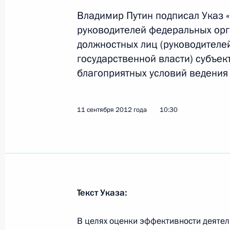
Владимир Путин подписал Указ 
Указ о мерах по защите интересов
руководителей федеральных орг
российскими юридическими лицам
должностных лиц (руководителе
деятельности
государственной власти) субъе
благоприятных условий ведения
11 сентября 2012 года, 16:00
11 сентября 2012 года
10:30
Телефонный разговор с Президенто
Александром Лукашенко
11 сентября 2012 года, 15:00
Текст Указа:
Поздравление Иосифу Кобзону с Д
11 сентября 2012 года, 13:00
В целях оценки эффективности деяте