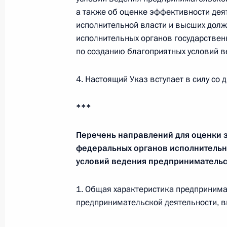
9 сентября 2012 года, 11:00
а также об оценке эффективности дея
исполнительной власти и высших долж
исполнительных органов государствен
по созданию благоприятных условий в
Во Владивостоке завершилась вст
форума АТЭС
4. Настоящий Указ вступает в силу со 
9 сентября 2012 года, 09:00
Владивосток
***
8 сентября 2012 года, суббота
Перечень направлений для оценки 
федеральных органов исполнительн
Встреча с госсекретарём США Хилл
условий ведения предпринимательс
8 сентября 2012 года, 14:50
Владивосток
1. Общая характеристика предприним
предпринимательской деятельности, в
Встреча с Президентом Республик