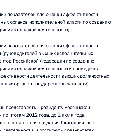
ний показателей для оценки эффективности
восточного федерального
9
ных органов исполнительной власти по созданию
льного университета
ринимательской деятельности;
ний показателей для оценки эффективности
ц (руководителей высших исполнительных
ъектов Российской Федерации по созданию
ринимательской деятельности и проведения
Днём независимости
ффективности деятельности высших должностных
льных органов государственной власти)
ии представлять Президенту Российской
 по итогам 2012 года, до 1 июля года,
ими участие в работе
2
рах, принятых для создания благоприятных
деятельности, и достигнутых результатах,