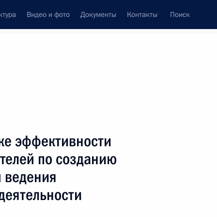
ктура
Видео и фото
Документы
Контакты
Поиск
венный Совет
Совет Безопасности
Комиссии и советы
леграммы
Сведения о Президенте
сентябрь, 2012
ть следующие материалы
нке эффективности
телей по созданию
й ведения
4
деятельности