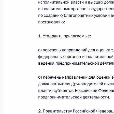
исполнительной власти и высших долж
исполнительных органов государствен
Встреча с победителями и призёра
по созданию благоприятных условий 
постановляю:
в Лондоне
11 сентября 2012 года, 12:00
1. Утвердить прилагаемые:
а) перечень направлений для оценки 
Подписан Указ об оценке эффектив
федеральных органов исполнительной 
руководителей по созданию благоп
ведения предпринимательской деятел
предпринимательской деятельност
б) перечень направлений для оценки 
11 сентября 2012 года, 10:30
должностных лиц (руководителей высш
власти) субъектов Российской Федера
предпринимательской деятельности.
Владимир Путин внёс в Госдуму н
о привилегиях и иммунитетах Евра
2. Правительству Российской Федерац
сообщества