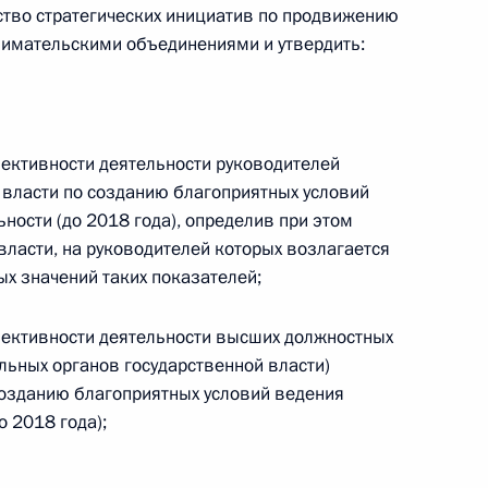
тво стратегических инициатив по продвижению
нимательскими объединениями и утвердить:
т по реализации
ективности деятельности руководителей
в интересах детей на 2012–
власти по созданию благоприятных условий
ности (до 2018 года), определив при этом
ласти, на руководителей которых возлагается
х значений таких показателей;
ик
фективности деятельности высших должностных
льных органов государственной власти)
ным канцлером ФРГ Ангелой
созданию благоприятных условий ведения
 2018 года);