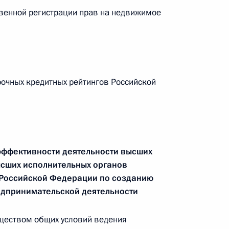
венной регистрации прав на недвижимое
ма АТЭС
3
9м
очных кредитных рейтингов Российской
нии Ёсихико Нодой
6
эффективности деятельности высших
лайзии Наджибом Разаком
1
ысших исполнительных органов
в Российской Федерации по созданию
едпринимательской деятельности
ществом общих условий ведения
ланда Йинглак Чинават
3