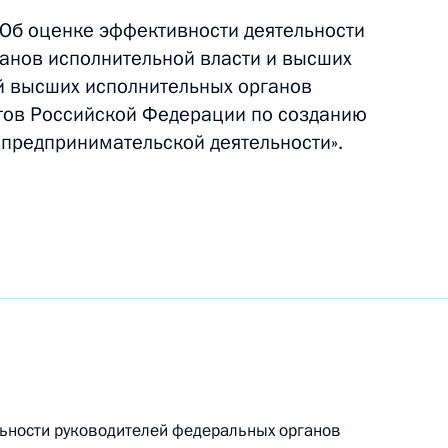
«Об оценке эффективности деятельности
 России при осуществлении
анов исполнительной власти и высших
и внешнеэкономической
й высших исполнительных органов
ктов Российской Федерации по созданию
 предпринимательской деятельности».
м Республики Беларусь
нём рождения
льности руководителей федеральных органов