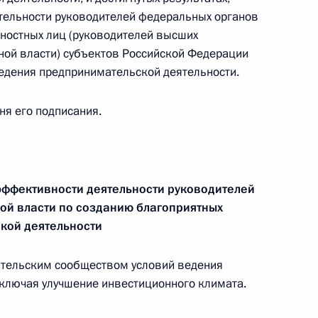
тельности руководителей федеральных органов
ностных лиц (руководителей высших
ной власти) субъектов Российской Федерации
едения предпринимательской деятельности.
реча лидеров экономик
6
дня его подписания.
эффективности деятельности руководителей
ой власти по созданию благоприятных
ари Клинтон
1
кой деятельности
ательским сообществом условий ведения
ключая улучшение инвестиционного климата.
и Чили Себастьяном Пиньерой
1