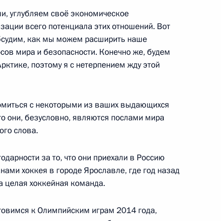
ли, углубляем своё экономическое
изации всего потенциала этих отношений. Вот
обсудим, как мы можем расширить наше
сов мира и безопасности. Конечно же, будем
Арктике, поэтому я с нетерпением жду этой
ари Клинтон
1
комиться с некоторыми из ваших выдающихся
то они, безусловно, являются послами мира
и Чили Себастьяном Пиньерой
ого слова.
1
одарности за то, что они приехали в Россию
нами хоккея в городе Ярославле, где год назад
а целая хоккейная команда.
 Австралии Джулии Гиллард
отовимся к Олимпийским играм 2014 года,