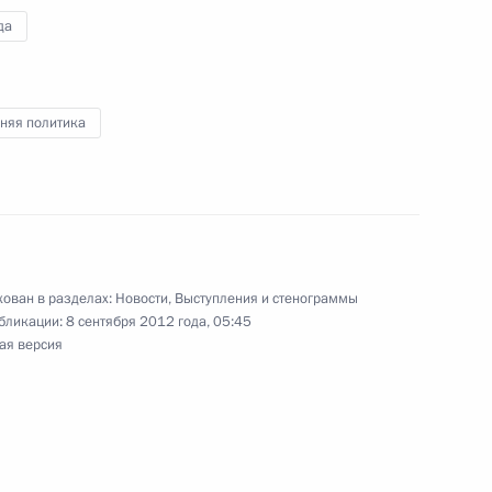
нии Ёсихико Нодой
6
да
няя политика
лайзии Наджибом Разаком
1
ланда Йинглак Чинават
ован в разделах:
Новости
,
Выступления и стенограммы
3
бликации:
8 сентября 2012 года, 05:45
ая версия
ады Стивеном Харпером
3