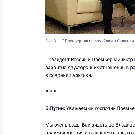
Подписан Указ об оценке эффектив
руководителей по созданию благоп
предпринимательской деятельност
11 сентября 2012 года, 10:30
3 из 3
С Премьер-министром Канады Стивеном
Президент России и Премьер-министр
развития двусторонних отношений в ра
Владимир Путин внёс в Госдуму н
в освоении Арктики.
о привилегиях и иммунитетах Евра
сообщества
* * *
11 сентября 2012 года, 10:15
В.Путин
: Уважаемый господин Премьер
Образован Координационный сове
Мы очень рады Вас видеть во Владив
Национальной стратегии действий 
взаимодействия и в личном плане, и 