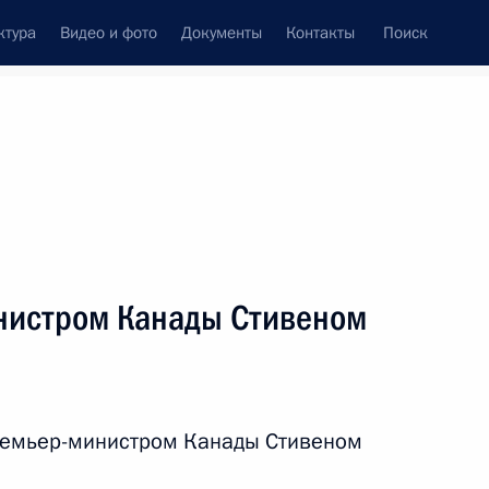
ктура
Видео и фото
Документы
Контакты
Поиск
венный Совет
Совет Безопасности
Комиссии и советы
леграммы
Сведения о Президенте
сентябрь, 2012
ть следующие материалы
нистром Канады Стивеном
 России при осуществлении
и внешнеэкономической
Премьер-министром Канады Стивеном