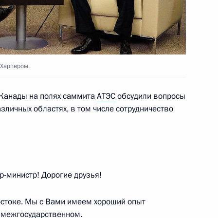
ности деятельности
риятных условий ведения
и
 Харпером.
 Канады на полях саммита
АТЭС
обсудили вопросы
зличных областях, в том числе сотрудничество
а ратификацию Конвенцию
зийского экономического
-министр! Дорогие друзья!
т по реализации
остоке. Мы с Вами имеем хороший опыт
в интересах детей на 2012–
в межгосударственном.