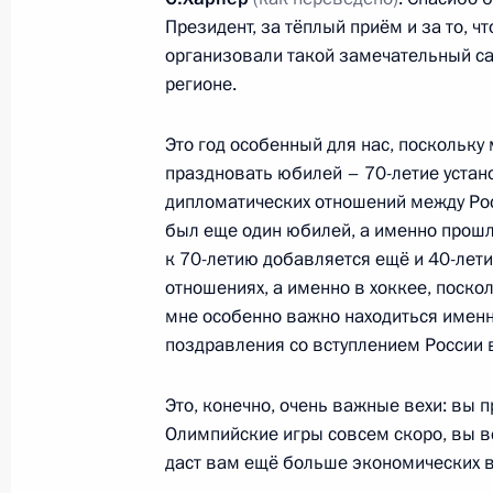
Президент, за тёплый приём и за то, ч
9 сентября 2012 года, воскресенье
организовали такой замечательный с
регионе.
Поздравление Эмомали Рахмону с 
Таджикистана
Это год особенный для нас, поскольку
9 сентября 2012 года, 12:00
праздновать юбилей – 70-летие устан
дипломатических отношений между Росс
был еще один юбилей, а именно прошло
Встреча с волонтёрами, принимавш
к 70-летию добавляется ещё и 40-лети
саммита АТЭС
отношениях, а именно в хоккее, поскол
мне особенно важно находиться именн
9 сентября 2012 года, 11:00
поздравления со вступлением России
Это, конечно, очень важные вехи: вы 
Во Владивостоке завершилась вст
Олимпийские игры совсем скоро, вы вс
форума АТЭС
даст вам ещё больше экономических 