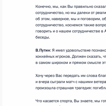
9 сентября 2012 года, 09:00
Владивосток
Конечно, мы, как Вы правильно сказа
сотрудничество, но мы далеки от реал
об этом, наверное, мы и поговорим, 
8 сентября 2012 года, суббота
сотрудничество, коснемся также вопро
говорить и о нашем сотрудничестве в 
Встреча с госсекретарём США Хилл
беседы.
8 сентября 2012 года, 14:50
Владивосток
В.Путин
: Я имел удовольствие позна
хоккейных игроков. Должен сказать, ч
Встреча с Президентом Республик
в самом широком и прямом смысле эт
8 сентября 2012 года, 14:00
Владивосток
Хочу через Вас передать им слова благ
и вчера сыграли матч с нашими ветера
произошла страшная трагедия: погибл
Соболезнования Премьер-министру
8 сентября 2012 года, 13:45
Владивосток
Что касается спорта, Вы знаете, мы г