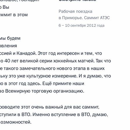
то Вы
Рабочая поездка
аммит в этом
в Приморье. Саммит АТЭС
Днём независимости
6 − 10 сентября 2012 года
 мы будем
овления
ией и Канадой. Этот год интересен и тем, что
 40 лет великой серии хоккейных матчей. Так что
ими участие в работе
е такого замечательного нового этапа в наших
2
ьку это уже культурное измерение. И я думаю, что
о в этот год здесь. Ещё примите наши
 во Всемирную торговую организацию.
проводите этот очень важный для вас саммит,
реча лидеров экономик
6
тупили в ВТО. Именно вступление в ВТО, думаю,
возможностей.