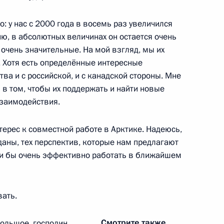
о: у нас с 2000 года в восемь раз увеличился
ию, в абсолютных величинах он остается очень
очень значительные. На мой взгляд, мы их
 Хотя есть определённые интересные
ик
ва и с российской, и с канадской стороны. Мне
 в том, чтобы их поддержать и найти новые
ным канцлером ФРГ Ангелой
заимодействия.
терес к совместной работе в Арктике. Надеюсь,
зданы, тех перспектив, которые нам предлагают
ли бы очень эффективно работать в ближайшем
восточного федерального
9
льного университета
вать.
Смотрите также
большое, господин