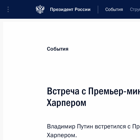
Президент России
События
Стру
Президент
Администрация
Государст
Новости
Стенограммы
Поездки
Те
События
Показа
Встреча с Премьер-ми
Харпером
Указ о мерах по защите интересов
российскими юридическими лицам
деятельности
Владимир Путин встретился с 
11 сентября 2012 года, 16:00
Харпером.