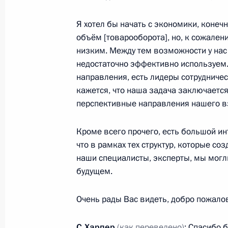
2017 годы
Я хотел бы начать с экономики, конечн
11 сентября 2012 года, 09:30
объём [товарооборота], но, к сожален
низким. Между тем возможности у нас 
недостаточно эффективно используем.
10 сентября 2012 года, понедельн
направления, есть лидеры сотрудничест
кажется, что наша задача заключается
Телефонный разговор с Федераль
перспективные направления нашего в
Меркель
10 сентября 2012 года, 18:30
Кроме всего прочего, есть большой ин
что в рамках тех структур, которые со
наши специалисты, эксперты, мы мог
Совещание с руководством Дальне
будущем.
округа и Дальневосточного федера
Очень рады Вас видеть, добро пожало
10 сентября 2012 года, 06:00
Владивосток
С.Харпер
(как переведено)
: Спасибо 