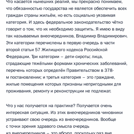
Что касается нынешних реалий, мы прекрасно понимаем,
что обязанностью государства не является обеспечить всех
граждан страны жильём, но есть социально уязвимая
категория. И здесь федеральное законодательство чётко
говорит о том, что их необходимо защитить. Я имею в виду
так называемых внеочередников, Владимир Владимирович.
Эти категории перечислены в первую очередь в части
второй статьи 57 Жилищного кодекса Российской
Федерации. Три категории – дети-сироты; лица,
страдающие тяжёлыми формами хронических заболеваний,
перечень которых определён Правительством в 378-
м постановлении; и третья категория – это граждане,
жилые помещения которых признаны непригодными для
проживания, ремонту и реконструкции не подлежат.
Что у нас получается на практике? Получается очень
интересная ситуация. Из этих внеочередников чиновники
устраивают свою очередь из внеочередников. Вообще
с точки зрения здравого смысла очередь
из внеочередников – это абсурд, поскольку раз вне