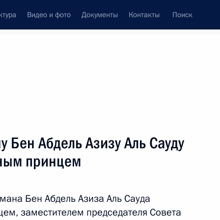
ктура
Видео и фото
Документы
Контакты
Поиск
венный Совет
Совет Безопасности
Комиссии и советы
леграммы
Сведения о Президенте
июнь, 2012
ть следующие материалы
 Бен Абдель Азизу Аль Сауду
дным принцем
 единоборствам
5
мана Бен Абдель Азиза Аль Сауда
ем, заместителем председателя Совета