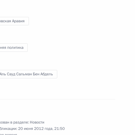
им госсекретарём США Генри
2
овская Аравия
ро компартии Китая Хэ
няя политика
2
 Аль Сауд Сальман Бен Абдель
ство «Роснефти»
ашений с иностранными
ован в разделе:
Новости
бликации:
20 июня 2012 года, 21:50