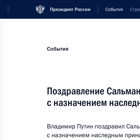
Президент России
События
Стру
Президент
Администрация
Государст
Новости
Стенограммы
Поездки
Те
События
Показа
Поздравление Сальману
с назначением насле
21 июня 2012 года, четверг
Посещение турнира по смешанным
Владимир Путин поздравил Саль
21 июня 2012 года, 23:45
Санкт-Петербург
с назначением наследным принц