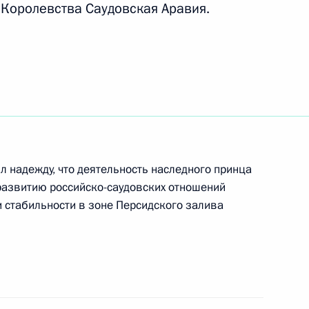
Королевства Саудовская Аравия.
 компаний
4
 фондов и банков
3
л надежду, что деятельность наследного принца
развитию российско-саудовских отношений
 и стабильности в зоне Персидского залива
ого международного