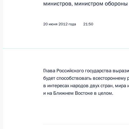
министров, министром обороны 
Встреча с главами энергетических
20 июня 2012 года
21 июня 2012 года, 20:45
21:50
Санкт-Петербург
Встреча с главами инвестиционных
21 июня 2012 года, 20:15
Санкт-Петербург
Глава Российского государства вырази
будет способствовать всестороннему 
в интересах народов двух стран, мира
Приветствие участникам Московск
и на Ближнем Востоке в целом.
кинофестиваля
21 июня 2012 года, 20:00