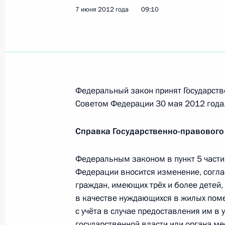
Рабочая встреча с Президентом И
7 июня 2012 года
09:10
Евкуровым
9 июня 2012 года, 12:30
Санкт-Петербург
8 июня 2012 года, пятница
Федеральный закон принят Государств
Совещание по вопросам совершенс
Советом Федерации 30 мая 2012 года
8 июня 2012 года, 19:00
Санкт-Петербург
Справка Государственно-правового
Федеральным законом в пункт 5 части
Внесены изменения в законы о суд
Федерации вносится изменение, согла
юрисдикции
граждан, имеющих трёх и более детей,
8 июня 2012 года, 18:45
в качестве нуждающихся в жилых поме
с учёта в случае предоставления им в
государственной власти или органа м