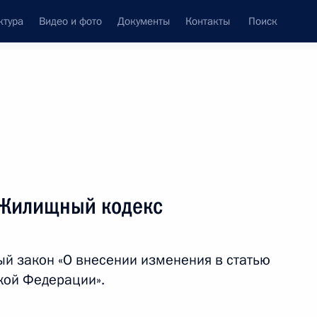
ктура
Видео и фото
Документы
Контакты
Поиск
венный Совет
Совет Безопасности
Комиссии и советы
леграммы
Сведения о Президенте
июнь, 2012
ть следующие материалы
 Жилищный кодекс
национальным отношениям
2
8м
й закон «О внесении изменения в статью
кой Федерации».