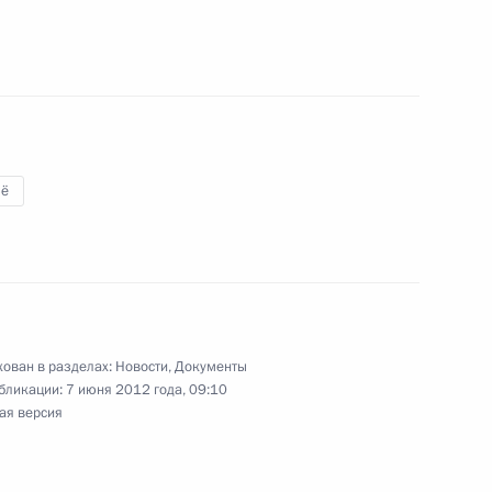
арственных премий
3
ё
16
ован в разделах:
Новости
,
Документы
на Хамидом Карзаем
1
бликации:
7 июня 2012 года, 09:10
ая версия