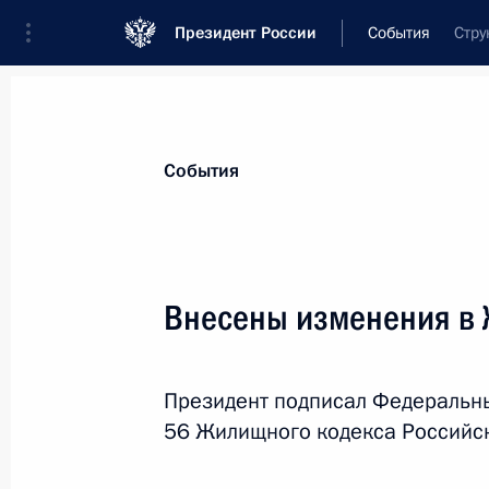
Президент России
События
Стру
Президент
Администрация
Государст
Новости
Стенограммы
Поездки
Те
События
Показа
Внесены изменения в
Встреча с членами Совета по меж
Президент подписал Федеральны
9 июня 2012 года, 13:30
Санкт-Петербург
56 Жилищного кодекса Российс