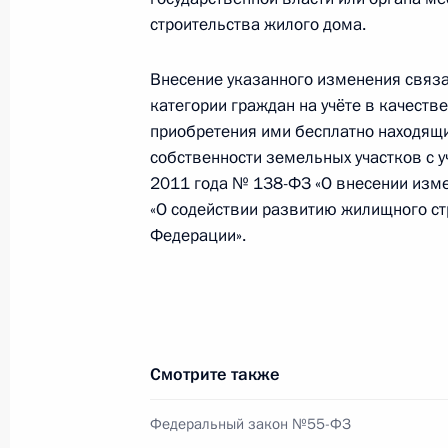
строительства жилого дома.
Внесены изменения в закон о стату
8 июня 2012 года, 18:30
Внесение указанного изменения связа
категории граждан на учёте в качест
приобретения ими бесплатно находящи
собственности земельных участков с 
Подписан Указ об увеличении долж
2011 года № 138-ФЗ «О внесении изме
8 июня 2012 года, 18:15
«О содействии развитию жилищного ст
Федерации».
Внесены изменения в Кодекс об а
правонарушениях и закон «О собра
демонстрациях, шествиях и пикети
Смотрите также
8 июня 2012 года, 18:00
Федеральный закон №55-ФЗ