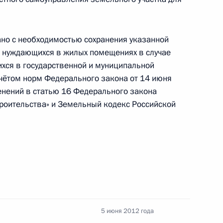
се судей
но с необходимостью сохранения указанной
ве нуждающихся в жилых помещениях в случае
хся в государственной и муниципальной
учётом норм Федерального закона от 14 июня
ностных окладов судей
нений в статью 16 Федерального закона
роительства» и Земельный кодекс Российской
дминистративных
ниях, митингах,
рованиях»
5 июня 2012 года