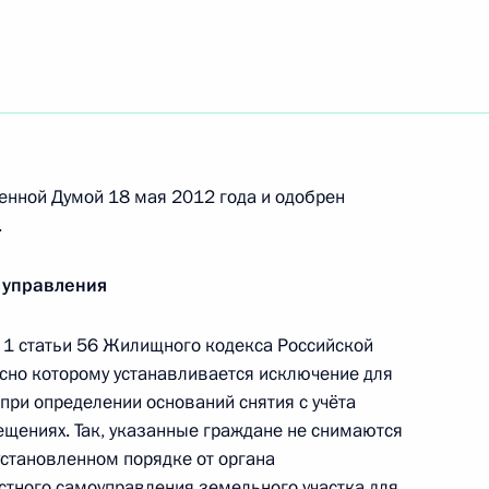
нгушетии Юнус-Беком
3
енной Думой 18 мая 2012 года и одобрен
твования судебной системы
.
6
10м
 управления
 1 статьи 56 Жилищного кодекса Российской
ебной системе и судах общей
сно которому устанавливается исключение для
 при определении оснований снятия с учёта
щениях. Так, указанные граждане не снимаются
 установленном порядке от органа
естного самоуправления земельного участка для