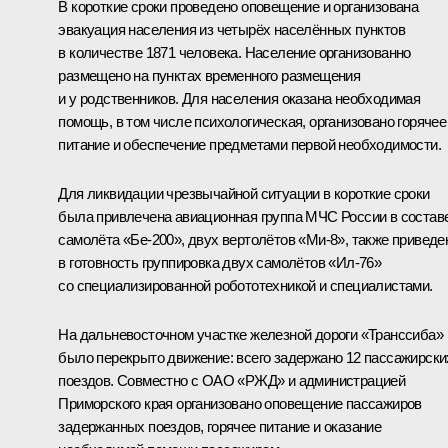
В короткие сроки проведено оповещение и организована
эвакуация населения из четырёх населённых пунктов
в количестве 1871 человека. Население организованно
размещено на пунктах временного размещения
и у родственников. Для населения оказана необходимая
помощь, в том числе психологическая, организовано горячее
питание и обеспечение предметами первой необходимости.
Для ликвидации чрезвычайной ситуации в короткие сроки
была привлечена авиационная группа МЧС России в состав
самолёта «Бе-200», двух вертолётов «Ми-8», также приведе
в готовность группировка двух самолётов «Ил-76»
со специализированной робототехникой и специалистами.
На дальневосточном участке железной дороги «Транссиба»
было перекрыто движение: всего задержано 12 пассажирски
поездов. Совместно с ОАО «РЖД» и администрацией
Приморского края организовано оповещение пассажиров
задержанных поездов, горячее питание и оказание