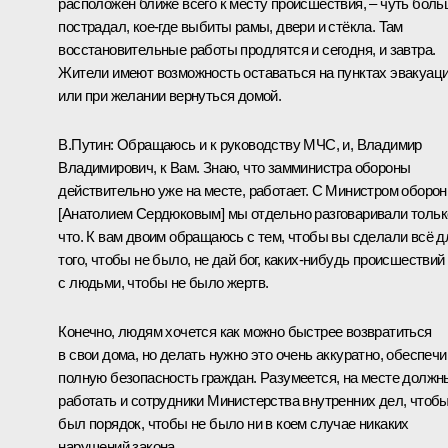
расположен ближе всего к месту происшествия, – чуть бол
пострадал, кое‑где выбиты рамы, двери и стёкла. Там
восстановительные работы продлятся и сегодня, и завтра.
Жители имеют возможность оставаться на пунктах эвакуац
или при желании вернуться домой.
В.Путин:
Обращаюсь и к руководству МЧС, и, Владимир
Владимирович, к Вам. Знаю, что замминистра обороны
действительно уже на месте, работает. С Министром оборо
[Анатолием Сердюковым] мы отдельно разговаривали тольк
что. К вам двоим обращаюсь с тем, чтобы вы сделали всё д
того, чтобы не было, не дай бог, каких‑нибудь происшествий
с людьми, чтобы не было жертв.
Конечно, людям хочется как можно быстрее возвратиться
в свои дома, но делать нужно это очень аккуратно, обеспечи
полную безопасность граждан. Разумеется, на месте должн
работать и сотрудники Министерства внутренних дел, чтоб
был порядок, чтобы не было ни в коем случае никаких
нарушений закона.