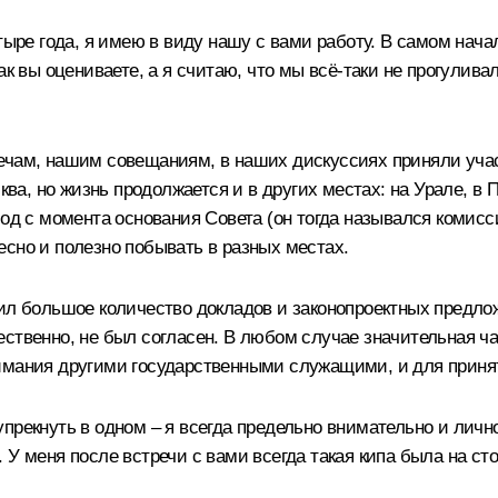
етыре года, я имею в виду нашу с вами работу. В самом на
ак вы оцениваете, а я считаю, что мы всё‑таки не прогулива
речам, нашим совещаниям, в наших дискуссиях приняли уча
сква, но жизнь продолжается и в других местах: на Урале, в
од с момента основания Совета (он тогда назывался комиссие
есно и полезно побывать в разных местах.
чил большое количество докладов и законопроектных предло
естественно, не был согласен. В любом случае значительная
нимания другими государственными служащими, и для приня
упрекнуть в одном – я всегда предельно внимательно и лич
У меня после встречи с вами всегда такая кипа была на сто