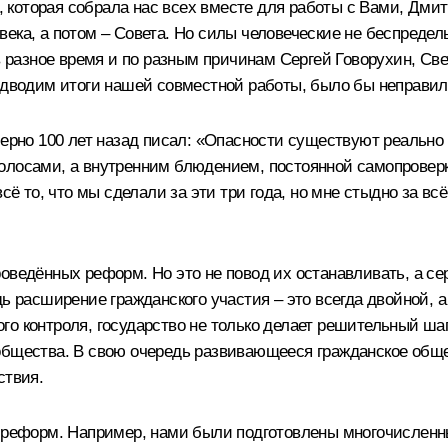
которая собрала нас всех вместе для работы с Вами, Дмит
ка, а потом – Совета. Но силы человеческие не беспредельн
 в разное время и по разным причинам Сергей Говорухин, Св
подводим итоги нашей совместной работы, было бы неправил
но 100 лет назад писал: «Опасности существуют реально н
олосами, а внутренним блюдением, постоянной самопроверко
сё то, что мы сделали за эти три года, но мне стыдно за вс
оведённых реформ. Но это не повод их останавливать, а се
ь расширение гражданского участия – это всегда двойной, а
о контроля, государство не только делает решительный шаг 
общества. В свою очередь развивающееся гражданское общ
ствия.
ми реформ. Например, нами были подготовлены многочислен