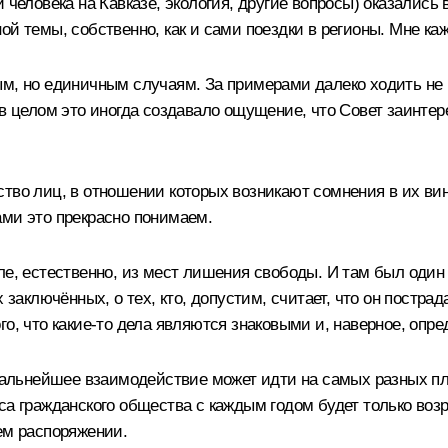
и человека на Кавказе, экология, другие вопросы) оказалис
й темы, собственно, как и сами поездки в регионы. Мне каже
м, но единичным случаям. За примерами далеко ходить не н
 в целом это иногда создавало ощущение, что Совет заинте
ство лиц, в отношении которых возникают сомнения в их ви
ами это прекрасно понимаем.
ле, естественно, из мест лишения свободы. И там был один
 заключённых, о тех, кто, допустим, считает, что он пострад
го, что какие‑то дела являются знаковыми и, наверное, опр
 дальнейшее взаимодействие может идти на самых разных пл
са гражданского общества с каждым годом будет только возр
ем распоряжении.