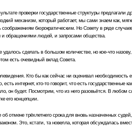
езультате проверки государственные структуры предлагали д
здкий механизм, который работает, мы сами знаем как, мягк
 соображениям бюрократическим. Но Совету в ряде случаев 
ы и обращениями людей, и запросами общества.
 удалось сделать в большом количестве, но кое‑что назову, 
 этом есть очевидный вклад Совета.
левидения. Кто бы как сейчас ни оценивал необходимость ег
о, есть интернет, кто‑то говорит, что есть государственные
ло, он будет. Посмотрим, что из него разовьётся. В любом с
ке его концепции.
 об отмене трёхлетнего срока для вновь назначенных судей
аконом. Это, кстати, та новелла, которая обсуждалась вмест