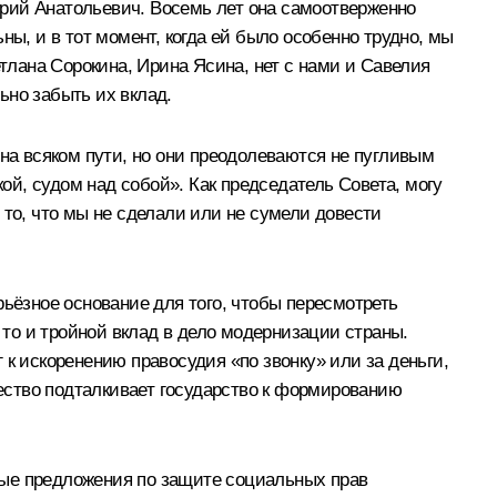
рий Анатольевич. Восемь лет она самоотверженно
ы, и в тот момент, когда ей было особенно трудно, мы
етлана Сорокина, Ирина Ясина, нет с нами и Савелия
ьно забыть их вклад.
а всяком пути, но они преодолеваются не пугливым
й, судом над собой». Как председатель Совета, могу
ё то, что мы не сделали или не сумели довести
рьёзное основание для того, чтобы пересмотреть
 то и тройной вклад в дело модернизации страны.
к искоренению правосудия «по звонку» или за деньги,
ество подталкивает государство к формированию
ные предложения по защите социальных прав