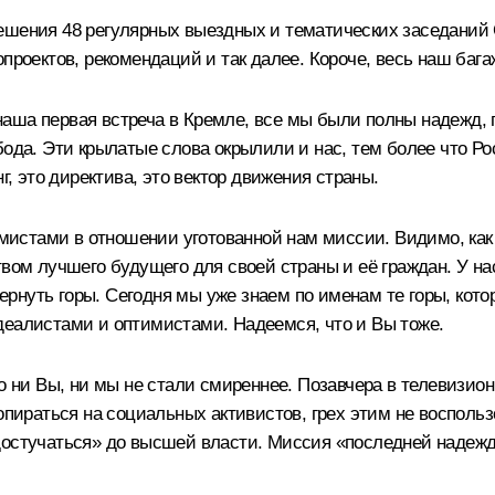
ешения 48 регулярных выездных и тематических заседаний 
проектов, рекомендаций и так далее. Короче, весь наш бага
сь наша первая встреча в Кремле, все мы были полны надежд
бода. Эти крылатые слова окрылили и нас, тем более что Ро
г, это директива, это вектор движения страны.
истами в отношении уготованной нам миссии. Видимо, как 
твом лучшего будущего для своей страны и её граждан. У 
нуть горы. Сегодня мы уже знаем по именам те горы, котор
деалистами и оптимистами. Надеемся, что и Вы тоже.
Но ни Вы, ни мы не стали смиреннее. Позавчера в телевиз
опираться на социальных активистов, грех этим не воспольз
достучаться» до высшей власти. Миссия «последней надежд