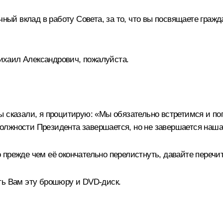
чный вклад в работу Совета, за то, что вы посвящаете граж
хаил Александрович, пожалуйста.
ы сказали, я процитирую: «Мы обязательно встретимся и п
в должности Президента завершается, но не завершается наш
прежде чем её окончательно перелистнуть, давайте перечит
ть Вам эту брошюру и DVD-диск.