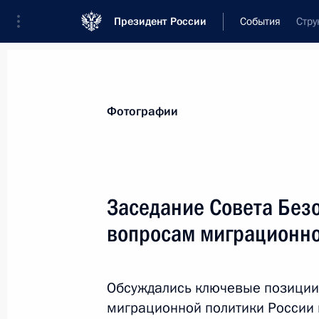
Президент России
События
Стру
Президент
Администрация
Государст
Новости
Стенограммы
Поездки
Те
Фотографии
Показа
Заседание Совета Без
вопросам миграционно
Опубликованы списки журналистов,
освещения мероприятий 67-й год
3 мая 2012 года, 10:00
Обсуждались ключевые позиции
миграционной политики России 