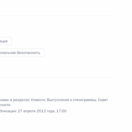
артии от сбора подписей
ров
ация
ональная безопасность
ова орденом Почёта
ении квалификации
рупцией
ован в разделах:
Новости
,
Выступления и стенограммы
,
Совет
сности
бликации:
27 апреля 2012 года, 17:00