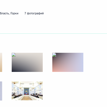
бласть, Горки
7 фотографий
атора Ставропольского края
ских партий
2
3м
 Горки
 о выборах губернаторов