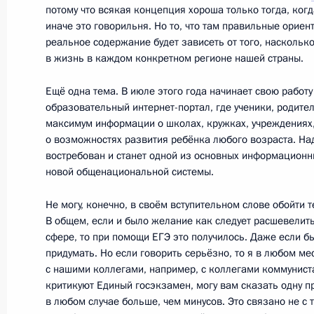
Совещание по вопросам школьног
потому что всякая концепция хороша только тогда, когд
иначе это говорильня. Но то, что там правильные ориент
19 апреля 2012 года, 16:00
Санкт-Петербур
реальное содержание будет зависеть от того, наскольк
в жизнь в каждом конкретном регионе нашей страны.
Посещение Никольского морского 
Ещё одна тема. В июле этого года начинает свою работ
образовательный интернет-портал, где ученики, родител
19 апреля 2012 года, 13:00
Кронштадт
максимум информации о школах, кружках, учреждениях
о возможностях развития ребёнка любого возраста. Над
востребован и станет одной из основных информацион
новой общенациональной системы.
Объявлена аккредитация журналис
Госсовета, которое состоится 24 а
Не могу, конечно, в своём вступительном слове обойти 
В общем, если и было желание как следует расшевелит
19 апреля 2012 года, 10:00
сфере, то при помощи ЕГЭ это получилось. Даже если бы
придумать. Но если говорить серьёзно, то я в любом мес
с нашими коллегами, например, с коллегами коммунистам
критикуют Единый госэкзамен, могу вам сказать одну пр
18 апреля 2012 года, среда
в любом случае больше, чем минусов. Это связано не с 