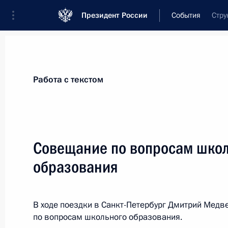
Президент России
События
Стру
Президент
Администрация
Государст
Новости
Стенограммы
Поездки
Те
Работа с текстом
Показа
Совещание по вопросам шко
образования
24 апреля 2012 года, вторник
Президент внёс в Госдуму поправки
В ходе поездки в Санкт-Петербург Дмитрий Мед
24 апреля 2012 года, 17:00
по вопросам школьного образования.