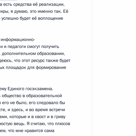
о образования
6
10м
а есть средства её реализации,
иры, я думаю, это именно так. Её
г
о успешно будет её воплощение
собора
у информационно-
11
5м
и и педагоги смогут получить
, дополнительном образовании,
еюсь, что этот ресурс также будет
ных площадок для формирования
тов на освещение заседания
преля в Кремле
тему Единого госэкзамена.
ь общество в образовательной
 его не было, его следовало бы
те, и здесь, и во время встречи
и, которые и в хвост и в гриву
остую вещь. Я считаю, что плюсов
тем, что мне нравится сама