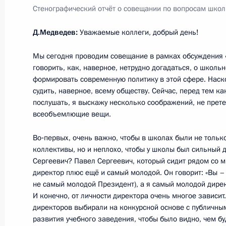
Стенографический отчёт о совещании по вопросам шко
Рабочая встреча с губернатором Т
Д.Медведев:
Уважаемые коллеги, добрый день!
Груздевым
Мы сегодня проводим совещание в рамках обсуждения 
23 апреля 2012 года, 14:00
Московская обла
говорить, как, наверное, нетрудно догадаться, о школ
формировать современную политику в этой сфере. Наско
судить, наверное, всему обществу. Сейчас, перед тем ка
Дмитрий Медведев подписал указы
послушать, я выскажу несколько соображений, не претенд
всеобъемлющие вещи.
России
23 апреля 2012 года, 12:20
Во‑первых, очень важно, чтобы в школах были не тольк
коллективы, но и неплохо, чтобы у школы был сильный 
Сергеевич? Павел Сергеевич, который сидит рядом со мн
директор плюс ещё и самый молодой. Он говорит: «Вы –
Опубликован список журналистов, 
не самый молодой Президент), а я самый молодой дирек
на освещение заседания Государст
И конечно, от личности директора очень многое зависит
директоров выбирали на конкурсной основе с публичн
23 апреля 2012 года, 10:00
развития учебного заведения, чтобы было видно, чем б