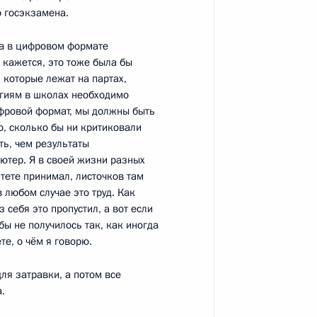
 госэкзамена.
на в цифровом формате
кажется, это тоже была бы
 которые лежат на партах,
огиям в школах необходимо
й с юбилеем
цифровой формат, мы должны быть
то, сколько бы ни критиковали
ть, чем результаты
ютер. Я в своей жизни разных
тете принимал, листочков там
в любом случае это труд. Как
ть предыдущие материалы
 себя это пропустил, а вот если
бы не получилось так, как иногда
те, о чём я говорю.
ля затравки, а потом все
.