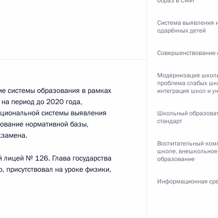
образ в СМИ
Система выявления и
4
56м
одарённых детей
Совершенствование 
Модернизация школь
проблема слабых шк
оленской и Костромской
е системы образования в рамках
интеграция школ и у
в этих регионов
на период до 2020 года,
национальной системы выявления
Школьный образова
стандарт
вование нормативной базы,
кзамена.
Воспитательный ком
школе, внешкольное
 лицей № 126. Глава государства
образование
, присутствовал на уроке физики,
иная Россия»
Информационная сре
2
сть, Горки