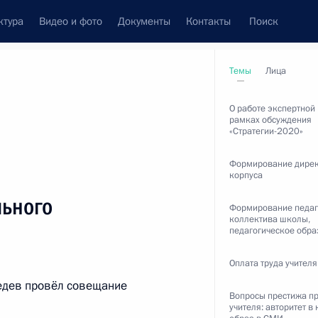
ктура
Видео и фото
Документы
Контакты
Поиск
венный Совет
Совет Безопасности
Комиссии и советы
Темы
Лица
леграммы
Сведения о Президенте
апрель, 2012
О работе экспертной 
рамках обсуждения
«Стратегии-2020»
Формирование дирек
корпуса
ть следующие материалы
льного
Формирование педаг
коллектива школы,
педагогическое обр
 к закону о гражданстве
Оплата труда учителя
ведев провёл совещание
Вопросы престижа п
учителя: авторитет в 