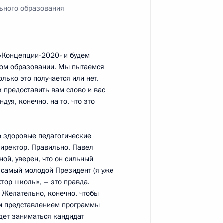
льного образования
ульской области Владимиром
1
«Концепции-2020» и будем
сть, Горки
ьном образовании. Мы пытаемся
лько это получается или нет,
к предоставить вам слово и вас
 о помиловании ряда граждан
уя, конечно, на то, что это
о здоровые педагогические
директор. Правильно, Павел
ой, уверен, что он сильный
 самый молодой Президент (я уже
аккредитованных
1
тор школы», – это правда.
венного совета
. Желательно, конечно, чтобы
ым представлением программы
удет заниматься кандидат