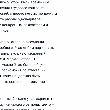
еплохо, чтобы были временные
ржения трудового контракта –
ений, а просто потому, что должны
сть работы руководителей
о конкретным показателям и,
тана Асифу Али Зардари
ников.
ыла высказана о создании
ообще сейчас любим передавать
ствительно цивилизованный
 и, с другой стороны,
ь, можно было бы подобную
 Совета Безопасности
1
и полномочия по аттестации,
сть, Горки
, конечно, должна быть
за те решения, которые ею
атора Смоленской области
рплаты. Сегодня у нас зарплаты
омике каждого региона, где‑то –