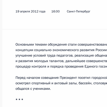
Расширенное заседание Госсовета
19 апреля 2012 года
16:00
Санкт-Петербург
24 апреля 2012 года, 13:00
Москва, Кремль
Президент внесёт в парламенты См
Основными темами обсуждения стали совершенствовани
областей кандидатуры на посты гла
концепции социально-экономического развития России 
улучшение условий труда педагогов, реализация обще
24 апреля 2012 года, 09:15
и развития молодых талантов, дальнейшее совершенст
процедур контроля и порядка проведения Единого госэ
Перед началом совещания Президент посетил городской
23 апреля 2012 года, понедельник
осмотрел спортивный и актовый залы, бассейн, столовую
Встреча с руководством партии «Ед
общался с учениками.
23 апреля 2012 года, 14:30
Московская обла
* * *