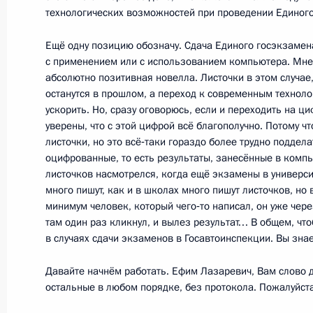
Президента
технологических возможностей при проведении Единого
18 апреля 2012 года, 11:30
Ещё одну позицию обозначу. Сдача Единого госэкзаме
с применением или с использованием компьютера. Мне 
абсолютно позитивная новелла. Листочки в этом случае,
останутся в прошлом, а переход к современным технол
Поздравление Светлане Немоляево
ускорить. Но, сразу оговорюсь, если и переходить на 
18 апреля 2012 года, 10:20
уверены, что с этой цифрой всё благополучно. Потому ч
листочки, но это всё‑таки гораздо более трудно поддела
оцифрованные, то есть результаты, занесённые в компь
листочков насмотрелся, когда ещё экзамены в универси
много пишут, как и в школах много пишут листочков, но 
Показа
минимум человек, который чего‑то написал, он уже через
там один раз кликнул, и вылез результат… В общем, что
в случаях сдачи экзаменов в Госавтоинспекции. Вы знае
Давайте начнём работать. Ефим Лазаревич, Вам слово д
остальные в любом порядке, без протокола. Пожалуйста