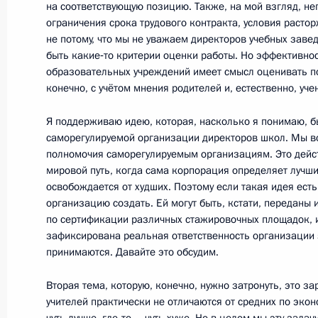
на соответствующую позицию. Также, на мой взгляд, н
ограничения срока трудового контракта, условия расто
не потому, что мы не уважаем директоров учебных завед
21 апреля 2012 года, суббота
быть какие‑то критерии оценки работы. Но эффективно
образовательных учреждений имеет смысл оценивать п
Соболезнования Президенту Пакис
конечно, с учётом мнения родителей и, естественно, уче
21 апреля 2012 года, 12:00
Я поддерживаю идею, которая, насколько я понимаю, б
саморегулируемой организации директоров школ. Мы в
полномочия саморегулируемым организациям. Это дей
20 апреля 2012 года, пятница
мировой путь, когда сама корпорация определяет лучших
освобождается от худших. Поэтому если такая идея ест
Совещание с постоянными членами
организацию создать. Ей могут быть, кстати, переданы 
20 апреля 2012 года, 15:45
Московская обла
по сертификации различных стажировочных площадок, и
зафиксирована реальная ответственность организации 
принимаются. Давайте это обсудим.
Президент принял отставку губерн
Вторая тема, которую, конечно, нужно затронуть, это за
Сергея Антуфьева
учителей практически не отличаются от средних по экон