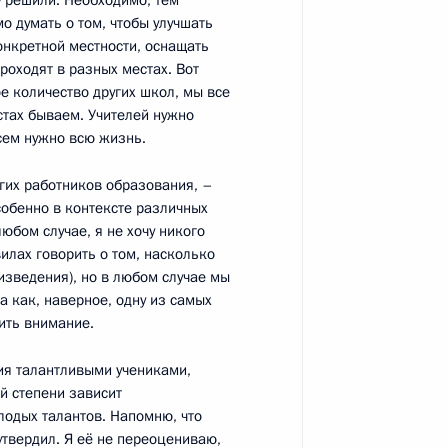
чу решили. Необходимо, тем
о думать о том, чтобы улучшать
онкретной местности, оснащать
оходят в разных местах. Вот
ое количество других школ, мы все
нистрами иностранных дел
2
естах бываем. Учителей нужно
сем нужно всю жизнь.
сть, Горки
огих работников образования, –
собенно в контексте различных
юбом случае, я не хочу никого
вилах говорить о том, насколько
изведения), но в любом случае мы
том Южной Осетии Леонидом
 как, наверное, одну из самых
ить внимание.
ия талантливыми учениками,
й степени зависит
одых талантов. Напомню, что
утвердил
. Я её не переоцениваю,