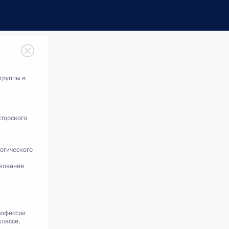
группы в
торского
огического
азование
рофессии
классе,