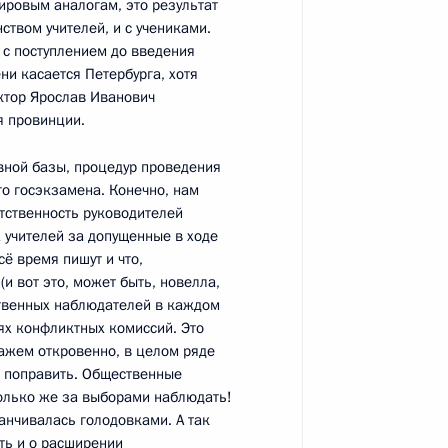
кацию в Госдуму Соглашение
мировым аналогам, это результат
твом учителей, и с учениками.
е военных грузов
ь с поступлением до введения
ни касается Петербурга, хотя
ектор Ярослав Иванович
я провинции.
олково» Виктором
1
вной базы, процедур проведения
о госэкзамена. Конечно, нам
тственность руководителей
сть, Горки
 учителей за допущенные в ходе
ё время пишут и что,
(и вот это, может быть, новелла,
ственных наблюдателей в каждом
арламентского центра
4
ях конфликтных комиссий. Это
сть, Горки
кажем откровенно, в целом ряде
Э поправить. Общественные
 только же за выборами наблюдать!
канчивалась голодовками. А так
 из резервного фонда
ть и о расширении