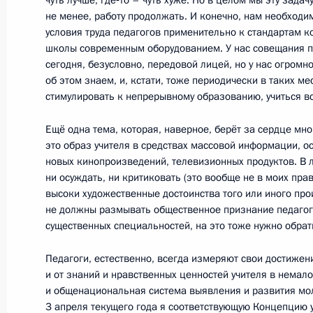
чуть лучше, где‑то – чуть хуже. Но в целом мы эту зада
20 апреля 2012 года, 15:00
не менее, работу продолжать. И конечно, нам необходим
условия труда педагогов применительно к стандартам к
школы современным оборудованием. У нас совещания пр
сегодня, безусловно, передовой лицей, но у нас огромн
Дмитрий Медведев встретился с ми
об этом знаем, и, кстати, тоже периодически в таких м
и обороны России и Италии
стимулировать к непрерывному образованию, учиться в
20 апреля 2012 года, 14:00
Московская обла
Ещё одна тема, которая, наверное, берёт за сердце мн
это образ учителя в средствах массовой информации, о
новых кинопроизведений, телевизионных продуктов. В л
ни осуждать, ни критиковать (это вообще не в моих пра
19 апреля 2012 года, четверг
высоки художественные достоинства того или иного про
Телефонный разговор с Президен
не должны размывать общественное признание педагога
существенных специальностей, на это тоже нужно обрат
Тибиловым
19 апреля 2012 года, 20:00
Педагоги, естественно, всегда измеряют свои достижен
и от знаний и нравственных ценностей учителя в немало
и общенациональная система выявления и развития мол
3 апреля текущего года я соответствующую Концепцию