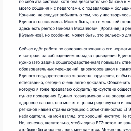
Дмитрий Медведев внёс на ратифи
по себе эта система, хотя она действительно близка к 
моего общения и с педагогами, с подавляющим большинс
между Россией и Италией о транзит
Конечно, не следует забывать о том, что у нас творилос
18 апреля 2012 года, 17:30
Единого госэкзамена. Может быть, это в меньшей степе
здесь есть ректор Николай Михайлович [Кропачев] и р
[Кузьминов], но особенно, может быть, это рельефно дл
Встреча с президентом Фонда «Ск
Сейчас идёт работа по совершенствованию его нормати
Вексельбергом
и контроля за соблюдением порядка проведения Единог
нужно (это задача общегосударственная) повышать отве
18 апреля 2012 года, 16:00
Московская обла
образовательных учреждений, директоров школ и самих
Единого государственного экзамена нарушения, о чём вс
естественно, сегодня очень легко доказать. Обеспечить 
которую я тоже предлагаю обсудить) присутствие обще
Совещание по вопросу создания п
пункте проведения Единых госэкзаменов и на заседани
18 апреля 2012 года, 14:00
Московская обла
здоровое начало, оно может в целом ряде случаев и, с
регионов нашей страны ситуацию с объективностью ЕГ
наблюдатели, на мой взгляд, это хороший институт. Не
Но, конечно, желательно, чтобы сдача ЕГЭ потом не за
Распоряжение о выделении средств
это было бы хорошее дело, мне кажется. Можно подума