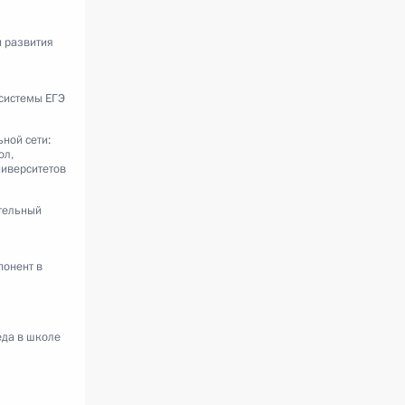
 развития
системы ЕГЭ
ной сети:
ол,
ниверситетов
тельный
понент в
да в школе