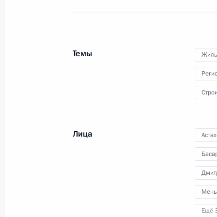
политических партий
15 февраля 2012 года
Видео, 4 мин.
Темы
Жиль
Реги
Стро
Лица
Аста
Баса
Дмит
Мень
Ещё 