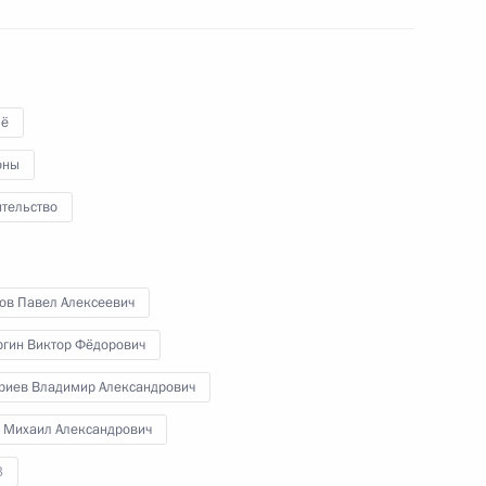
по реализации жилищной
политики
14 февраля 2012 года
Видео, 10 мин.
ё
оны
ительство
хов Павел Алексеевич
ргин Виктор Фёдорович
риев Владимир Александрович
 Михаил Александрович
3