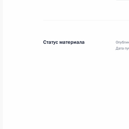
Вручение премий
Президента для молодых
учёных за 2011 год
8 февраля 2012 года
Видео, 15 мин.
Статус материала
Опублик
Дата пу