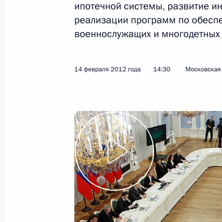
ипотечной системы, развитие ин
реализации программ по обесп
21 февраля 2012 года
Видео, 4 мин.
военнослужащих и многодетных
14 февраля 2012 года
14:30
Московская 
Вручение государственных
наград иностранным