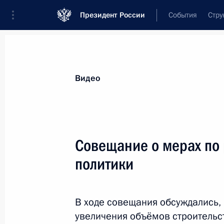
Президент России
События
Стру
Видеозаписи
Фотографии
Аудиозапи
Все материалы
Выступления
Совещан
Видео
Показа
Совещание о мерах по
политики
Встреча с командирами
ракетных полков 60-й
В ходе совещания обсуждались,
ракетной дивизии
увеличения объёмов строительс