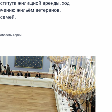
ститута жилищной аренды, ход
ечению жильём ветеранов,
21 февраля 2012 года
Видео, 4 мин.
 семей.
область, Горки
Совещание по вопросам
исполнения поручений