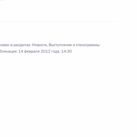
Заседание коллегии
Федеральной службы
безопасности
7 февраля 2012 года
Видео, 9 мин.
ован в разделах:
Новости
,
Выступления и стенограммы
бликации:
14 февраля 2012 года, 14:30