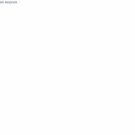
ая версия
ласть, Горки
нерал-полковника полиции
 в работе расширенной
6
18м