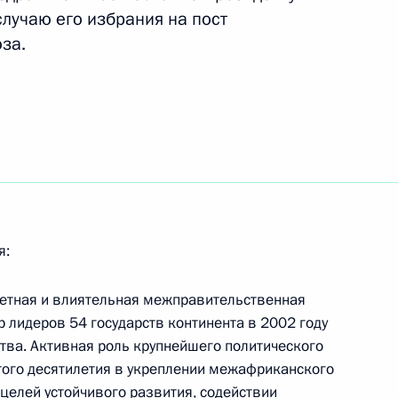
лучаю его избрания на пост
с Днём рождения
за.
едерации еврейских общин
я:
е
тетная и влиятельная межправительственная
сией Международного
3
лидеров 54 государств континента в 2002 году
тва. Активная роль крупнейшего политического
того десятилетия в укреплении межафриканского
 целей устойчивого развития, содействии