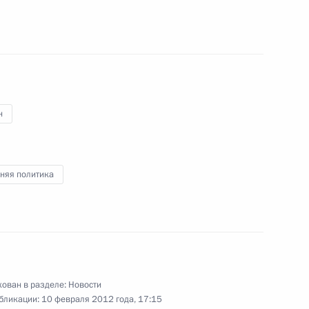
 Валерия Зорькина для
теля Конституционного Суда
н
няя политика
 Совета Безопасности
3
ласть, Горки
ционного Суда Валерием
1
ован в разделе:
Новости
бликации:
10 февраля 2012 года, 17:15