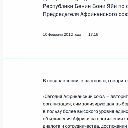
Республики Бенин Бони Яйи по с
Поздравление Татьяне Тарасовой 
Председателя Африканского сою
13 февраля 2012 года, 13:30
10 февраля 2012 года
17:15
Приветствие участникам съезда Ф
России
13 февраля 2012 года, 13:20
В поздравлении, в частности, говоритс
12 февраля 2012 года, воскресень
«Сегодня Африканский союз – автори
Встреча с Координационной комис
организация, символизирующая выбор 
олимпийского комитета
в пользу более высокого уровня единс
объединения Африки на протяжении э
12 февраля 2012 года, 16:30
Сочи
диалога и сотрудничества, достижении