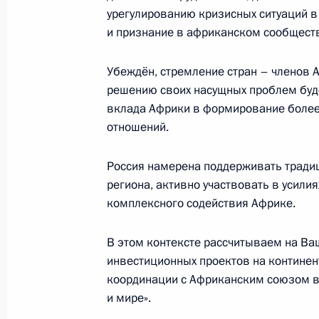
урегулированию кризисных ситуаций в
и признание в африканском сообществ
11 февраля 2012 года, суббота
Убеждён, стремление стран – членов 
Рабочая встреча с губернатором К
решению своих насущных проблем буд
Александром Ткачёвым
вклада Африки в формирование боле
11 февраля 2012 года, 19:00
Сочи
отношений.
Россия намерена поддерживать тради
Дмитрий Медведев посетил горнол
региона, активно участвовать в усил
комплексного содействия Африке.
11 февраля 2012 года, 15:00
Сочи
В этом контексте рассчитываем на Ва
инвестиционных проектов на контине
10 февраля 2012 года, пятница
координации с Африканским союзом в 
и мире».
Поздравление Президенту Бенина п