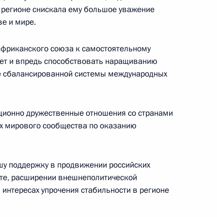
 регионе снискала ему большое уважение
е и мире.
Африканского союза к самостоятельному
раснодарского края
3
ет и впредь способствовать наращиванию
е сбалансированной системы международных
ционно дружественные отношения со странами
ыжный центр «Роза Хутор»
иях мирового сообщества по оказанию
12
шу поддержку в продвижении российских
нте, расширении внешнеполитической
интересах упрочения стабильности в регионе
о случаю избрания на пост