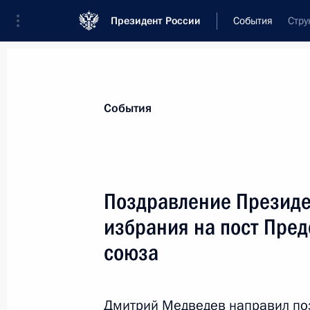
Президент России
События
Стру
Президент
Администрация
Государст
Новости
Стенограммы
Поездки
Те
События
Показа
Поздравление Президе
избрания на пост Пре
Встреча с Председателем Верховно
Лебедевым
союза
13 февраля 2012 года, 16:50
Московская об
Дмитрий Медведев направил по