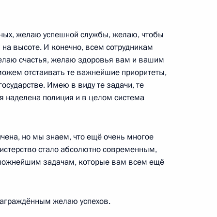
ных, желаю успешной службы, желаю, чтобы
на высоте. И конечно, всем сотрудникам
елаю счастья, желаю здоровья вам и вашим
ами Первых зимних юношеских
4
8м
можем отстаивать те важнейшие приоритеты,
осударстве. Имею в виду те задачи, те
 наделена полиция и в целом система
чена, но мы знаем, что ещё очень многое
инистерство стало абсолютно современным,
ложнейшим задачам, которые вам всем ещё
награждённым желаю успехов.