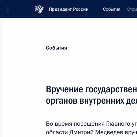
Президент России
События
Стру
Президент
Администрация
Государст
Новости
Стенограммы
Поездки
Те
События
Показа
Вручение государстве
органов внутренних де
Совещание по вопросам развития 
1 февраля 2012 года, 14:00
Московская обла
Во время посещения Главного 
области Дмитрий Медведев вруч