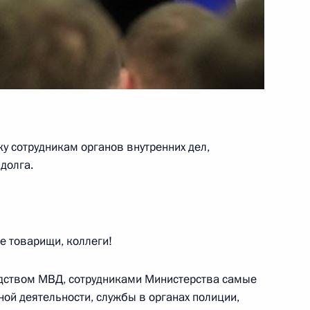
геем Шойгу
1
сть, Горки
у Игоря Орлова для
рнатора Архангельской
у сотрудникам органов внутренних дел,
долга.
у Сергея Боженова для
 товарищи, коллеги!
ы администрации
одством МВД, сотрудниками Министерства самые
ой деятельности, службы в органах полиции,