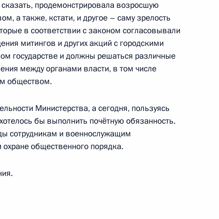
и сказать, продемонстрировала возросшую
м, а также, кстати, и другое – саму зрелость
сть, Горки
оторые в соответствии с законом согласовывали
ения митингов и других акций с городскими
ном государстве и должны решаться различные
ности советника Президента
ния между органами власти, в том числе
им обществом.
ельности Министерства, а сегодня, пользуясь
е хотелось бы выполнить почётную обязанность.
нмохану Сингху с Днём
ады сотрудникам и военнослужащим
и охране общественного порядка.
ния.
иная Россия»
2