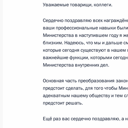
Уважаемые товарищи, коллеги.
25 января 2012 года, 17:30
Москва, Кремль
Сердечно поздравляю всех награждён
ваши профессиональные навыки были 
Министерства в наступившем году я ж
Встреча с победителями и призёр
близким. Надеюсь, что мы и дальше с
Олимпийских игр 2012 года
которые сегодня существуют в нашем г
25 января 2012 года, 16:30
Москва, Кремль
важнейшие функции, которыми сегодня
Министерства внутренних дел.
Основная часть преобразования закон
предстоит сделать, для того чтобы М
адекватным нашему обществу и тем с
предстоит решать.
Ещё раз вас сердечно поздравляю, а 