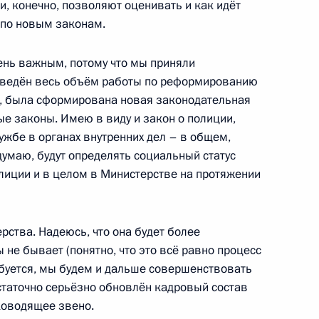
чи, конечно, позволяют оценивать и как идёт
по новым законам.
ень важным, потому что мы приняли
рдании Абдаллой II Бен Аль-
оведён весь объём работы по реформированию
л, была сформирована новая законодательная
 законы. Имею в виду и закон о полиции,
лужбе в органах внутренних дел – в общем,
 думаю, будут определять социальный статус
олиции и в целом в Министерстве на протяжении
утренних дел
2
асть, Котельники
ства. Надеюсь, что она будет более
 не бывает (понятно, что это всё равно процесс
ебуется, мы будем и дальше совершенствовать
сотрудникам органов
6
7м
достаточно серьёзно обновлён кадровый состав
ководящее звено.