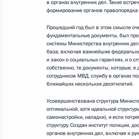
в органах внутренних дел. Такие встре
формирование органов правопорядка 
30 января 2012 года, понедельник
Прошедший год был в этом смысле оч
Телефонный разговор с Королём Ио
фундаментальные документы, был пр
системы Министерства внутренних де
Хусейном
база, включая важнейшие федеральные
30 января 2012 года, 18:45
и закон о социальных гарантиях, и о с
собственно, те документы, которые, я
сотрудников МВД, службу в органах п
Встреча с сотрудниками органов вн
ближайших нескольких десятилетий.
30 января 2012 года, 17:00
Московская обл
Усовершенствована структура Министер
оптимальной, хотя идеальной структуры
самонастройки, наладки), и если потр
Вручение государственных наград 
структуру. Создан институт полиции, 
внутренних дел
органов внутренних дел, включая и ру