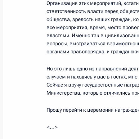
Организация этих мероприятий, кстат
ответственность власти перед общество
26 января 2012 года, 15:15
Московская обла
общества, зрелость наших граждан, к
все мероприятия, время, место провед
властями. Именно так в цивилизован
Мурат Зязиков освобождён от долж
вопросы, выстраиваться взаимоотноше
26 января 2012 года, 12:00
органами правопорядка, и гражданск
Но это лишь одно из направлений деят
случаем и находясь у вас в гостях, мн
Поздравление Пратибхе Патил и Ма
Сейчас я вручу государственные нагр
Республики
Министерства, которые отличились пр
26 января 2012 года, 10:30
Прошу перейти к церемонии награжде
25 января 2012 года, среда
<…>
Встреча с руководством партии «Ед