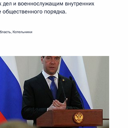
онвенции по борьбе
х дел и военнослужащим внутренних
ых лиц
е общественного порядка.
бласть, Котельники
летием
должности Министра