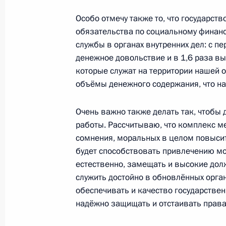
30 января 2012 года, 15:30
Московская обл
Особо отмечу также то, что государст
обязательства по социальному финан
службы в органах внутренних дел: с п
27 января 2012 года, пятница
денежное довольствие и в 1,6 раза вы
которые служат на территории нашей о
Президент внесёт в парламенты Ар
объёмы денежного содержания, что на
областей кандидатуры на посты гла
27 января 2012 года, 20:15
Очень важно также делать так, чтобы
работы. Рассчитываю, что комплекс ме
сомнения, моральных в целом повысит
Встреча с судьями арбитражных су
будет способствовать привлечению мо
естественно, замещать и высокие долж
27 января 2012 года, 15:30
Москва
служить достойно в обновлённых орган
обеспечивать и качество государственн
надёжно защищать и отстаивать права
Совещание с постоянными членами