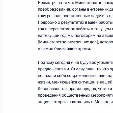
27 января 2012 года, 14:00
Московская обла
Несмотря на то что Министерство нахо
преобразования, органы внутренних 
году решали поставленные задачи в ц
Подробно о результатах вашей работ
Поздравление с 68-й годовщиной 
год и перспективах работы в текущем г
27 января 2012 года, 10:30
на текущий год мы поговорим на засе
[Министерства внутренних дел], которо
в самое ближайшее время.
26 января 2012 года, четверг
Поэтому сегодня я не буду вас утомлят
Рабочая встреча с председателем 
предложениями. Отмечу лишь то, что 
Александром Бастрыкиным
показали себя современными, адекв
жизни, меняющейся ситуации в нашей 
26 января 2012 года, 16:00
Московская обла
безопасность и правопорядок, чётко и
проведения общественных мероприяти
акции, которые состоялись в Москве и 
Рабочая встреча с руководителем
службы Андреем Бельяниновым