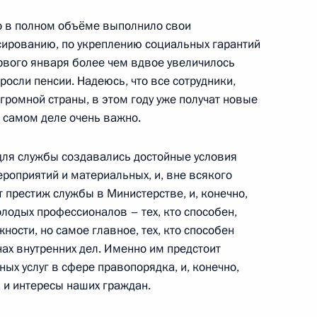
асть, Котельники
во в полном объёме выполнило свои
сированию, по укреплению социальных гарантий
ервого января более чем вдвое увеличилось
росли пенсии. Надеюсь, что все сотрудники,
громной страны, в этом году уже получат новые
хангельской и Волгоградской
 самом деле очень важно.
в этих регионов
 для службы создавались достойные условия
роприятий и материальных, и, вне всякого
 престиж службы в Министерстве, и, конечно,
дов
3
7м
лодых профессионалов – тех, кто способен,
ности, но самое главное, тех, кто способен
ах внутренних дел. Именно им предстоит
ых услуг в сфере правопорядка, и, конечно,
 и интересы наших граждан.
 Совета Безопасности
1