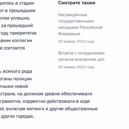
Смотрите также
сть, Горки
дилось в стадии
дел в прошедшем
Награждённые
елом успешно.
государственными
ы за прошедший
наградами Российской
снятия блокады Ленинграда
оду, приоритетах
Федерации
дании коллегии
30 января 2012 года
е состоится
Встреча с сотрудниками
органов внутренних дел
30 января 2012 года
ь всякого рода
Следственного комитета
1
органы полиции
атными новой
стране, на должном уровне обеспечивали
сть, Горки
 грамотно, корректно действовали в ходе
й, включая митинги и другие общественные
других городах.
 Федеральной таможенной
3