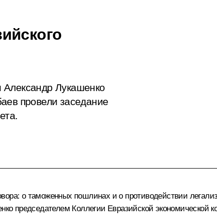
зийского
и Александр Лукашенко
баев провели заседание
ета.
вора: о таможенных пошлинах и о противодействии легали
енко
председателем Коллегии Евразийской экономической к