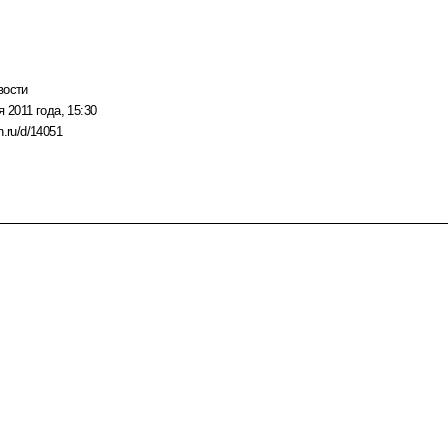
вости
я 2011 года, 15:30
n.ru/d/14051