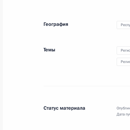
16 ноября 2011 года
Аудио, 14 мин.
География
Респ
Темы
Реги
Рели
Встреча с сотрудниками
Статус материала
Опублик
органов внутренних дел
Дата пу