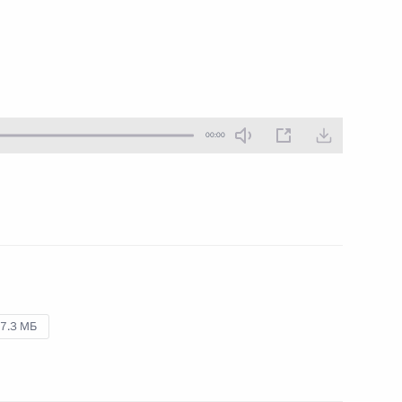
19 ноября 2011 года
Аудио, 10 мин.
00:00
Торжественный вечер,
7.3 МБ
посвящённый Дню
сотрудника органов
внутренних дел