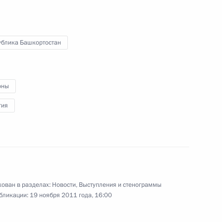
10 ноября 2011 года
Аудио, 7 мин.
ублика Башкортостан
оны
гия
Выступление на концерте,
ован в разделах:
Новости
,
Выступления и стенограммы
посвящённом 70-летию Парада
бликации:
19 ноября 2011 года, 16:00
7 ноября 1941 года на Красной
площади