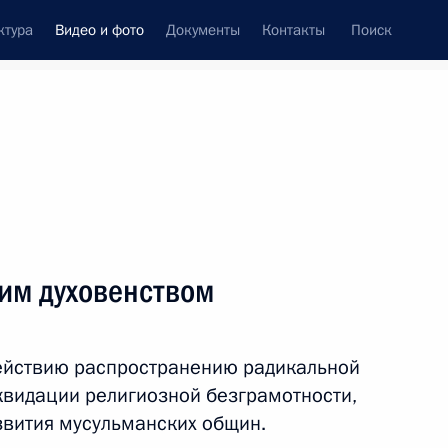
ктура
Видео и фото
Документы
Контакты
Поиск
си
ия, встречи
Встречи со СМИ
ноябрь, 2011
ть следующие материалы
ким духовенством
Встреча с мусульманским
ействию распространению радикальной
духовенством
квидации религиозной безграмотности,
звития мусульманских общин.