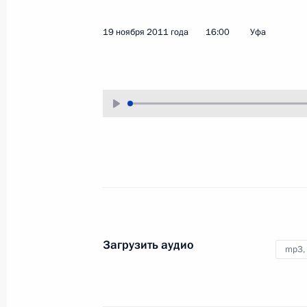
29 ноября 2011 года
Аудио, 9 мин.
19 ноября 2011 года
16:00
Уфа
Обсуждение проблем социальной
Загрузить аудио
mp3,
реабилитации и создания
безбарьерной среды для
инвалидов