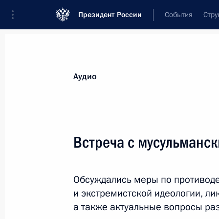
Президент России
События
Стру
Видеозаписи
Фотографии
Аудиозапи
Все материалы
Выступления
Совещан
Аудио
Показа
Встреча с мусульманс
Совещание с руководством
Обсуждались меры по противод
Вооружённых Сил
и экстремистской идеологии, ли
а также актуальные вопросы ра