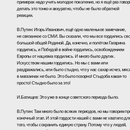
примерах надо учить молодое поколение, но я ещё раз говор
делать это тонко и аккуратно, чтобы не было обратной
реакции.
В.Путин:
Игорь Иванович, ещё одно маленькое замечание,
не связанное со СМИ. Вы сказали, что мы все гордились св
большой общей Родиной. Да, конечно, и полётом Гагарина
гордились, и Победой в войне гордились, освобождением
Европы от нацизма гордились. И много было других.
Искусством нашим гордились. Но мы с вами или
раздражались, или было стыдно, что у нас сахар исчез, мяс
в магазинах не было. Это было позорно! Стыдоба какая‑то
просто! Стыдно было за это!
И.Батищев:
Это уже в конце советского периода было.
В.Путин:
Там много было всяких периодов, но мы говорим пр
конечный этап. И этой гордости нашей с вами не хватило дл
того, чтобы сохранить единую страну. Потому что у людей,