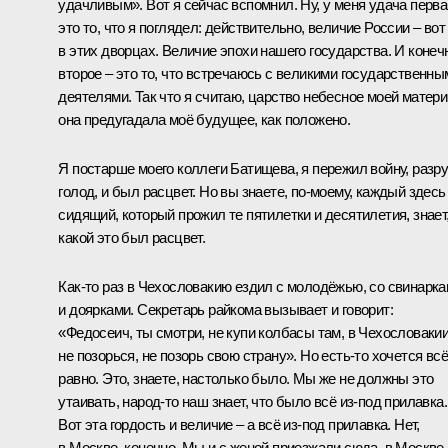
удачливым». Вот я сейчас вспомнил. Ну, у меня удача перва
это то, что я поглядел: действительно, величие России – вот
в этих дворцах. Величие эпохи нашего государства. И конеч
второе – это то, что встречаюсь с великими государственны
деятелями. Так что я считаю, царство небесное моей матери
она предугадала моё будущее, как положено.
Я постарше моего коллеги Батищева, я пережил войну, разру
голод, и был расцвет. Но вы знаете, по‑моему, каждый здесь
сидящий, который прожил те пятилетки и десятилетия, знает
какой это был расцвет.
Как‑то раз в Чехословакию ездил с молодёжью, со свинарк
и доярками. Секретарь райкома вызывает и говорит:
«Федосеич, ты смотри, не купи колбасы там, в Чехословакии
не позорься, не позорь свою страну». Но есть‑то хочется всё
равно. Это, знаете, настолько было. Мы же не должны это
утаивать, народ‑то наш знает, что было всё из‑под прилавка.
Вот эта гордость и величие – а всё из‑под прилавка. Нет,
в Москве, конечно. Мы и с женой приезжали сюда, в Москве