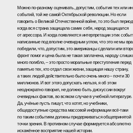
Можно по‑разному оценивать, допустим, события тех или и
событий, той же самой Октябрьской революции. Но если
говорить о Великой Отечественной войне, то это был период
когда вся страна защищала самих себя, народ защищался
от агрессора. И когда появляются интерпретации этих событ
написанные под вполне очевидным углом, что это не мы вра
победили, что, допустим, это американцы сделали или втор
фронт помог и цена была не такая заплачена, народу слишк
много погибло, – это просто моральные преступления перед
памятью тех, кто отдал свои жизни, защищая нашу страну,
а таких людей действительно было очень много – почти 30
миллионов. И вот этого допускать нельзя, я об этом
неоднократно говорил, не должно быть дискуссии вокруг
очевидных фактов, во всяком случае в учебной литературе.
Да, учёные пусть пишут, что хотят, но учебники,
общедоступные средства массовой информации всё‑таки
по таким событиям должны придерживаться общепринятой
точки зрения. В противном случае формируется абсолютно
искажённое восприятие нашей истории.