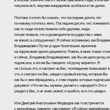
покупали всё, накупим мандаринов, колбаски и так далее.
Поэтому я хотел бы сказать, что последние десять лет
по‑новому хотелось жить. Последние десять лет, понимаете
как‑то люди почувствовали себя другими, люди
почувствовали, что и руководители государства с ними
не воюют, а сотрудничают. Я сейчас вспоминаю, как Владим
Владимирович Путин усадил богатеньких мужичков
на подписание одного документа. Помню, в моих глазах стои
и сейчас, Владимир Владимирович, как Вы им дали ручку, о
подписали, а потом Вы говорите: «А ручку верните». Я
не столько это, я смотрел на Вас, телевидение показывает в
это, я смотрел на Вас, увидел суровый взгляд, которым Вы
как бы к ним обращались, к этим людям, которые подписыв
документ: «Что же вы, мужики, делаете с народом?» Это я
увидел в Вас, я не знаю, может, я ошибся, но я это увидел.
Или Дмитрий Анатольевич Медведев как‑то встречается
с молодёжью, помните, там говорит: «Я сейчас микрофоном 