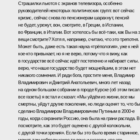
Страшилки льются с экранов телевизора, особенно
руководителей некоторых политических групп: вот сейчас
кризис, сейчас снова по пенсионерам шарахнут, пенсий
не будет, урежут, вон, смотрите, в Греции, в Испании,
во Франции, в Италии. Вот хотелось бы всё‑таки, как Вы на 
вещи смотрите? Хотя я, например, считаю, что это трепотня.
Может быть, даже есть такая наука «трёпология», уже к ней
кое‑кто привыкает, но я не верю, потому что я вижу, как
в государстве всё сейчас идёт постепенно и набирает силы.
верю, что наше государство будет мощнейшим, в этом нет
никакого сомнения. И ради бога, простите меня, Владимир
Владимирович и Дмитрий Анатольевич, много лет назад
на одном большом собрании в городе Курске (об этом писал
все газеты) я встал и сказал: «Мы уйдём из жизни, все мы
смертны, уйдут другие поколения, но люди оценят то, что б
сделано Владимиром Владимировичем Путиным в 2000-е
годы, когда сохранили Россию, она была на грани распада. В
посм
о
трите, как это будет оценено с другой колокольни,
с другой точки зрения». Если бы это было время старинное,
может, там собрали какое‑то вече и сказали, что это