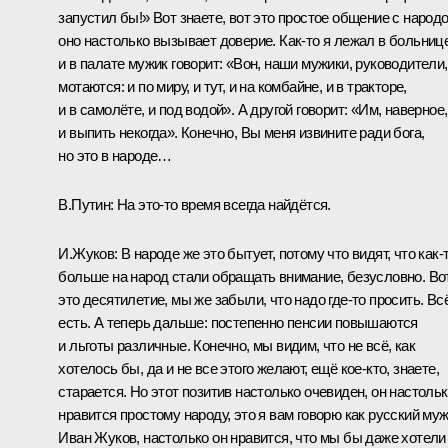
запустил бы!» Вот знаете, вот это простое общение с народо
оно настолько вызывает доверие. Как‑то я лежал в больнице
и в палате мужик говорит: «Вон, наши мужики, руководители,
мотаются: и по миру, и тут, и на комбайне, и в тракторе,
и в самолёте, и под водой». А другой говорит: «Им, наверное,
и выпить некогда». Конечно, Вы меня извините ради бога,
но это в народе…
В.Путин:
На это‑то время всегда найдётся.
И.Жуков:
В народе же это бытует, потому что видят, что как‑
больше на народ стали обращать внимание, безусловно. Во
это десятилетие, мы же забыли, что надо где‑то просить. Вс
есть. А теперь дальше: постепенно пенсии повышаются
и льготы различные. Конечно, мы видим, что не всё, как
хотелось бы, да и не все этого желают, ещё кое‑кто, знаете,
старается. Но этот позитив настолько очевиден, он настоль
нравится простому народу, это я вам говорю как русский му
Иван Жуков, настолько он нравится, что мы бы даже хотели