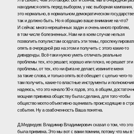
находимся опять перед выбором, у нас выборная кампания,
это нормально, в нормальном демократическом государстве
так и должно быть. Но я обращаю ваше внимание на что?
И сейчас много нерешённых задач и очень много проблем,
в том числе болезненных. Нам ни в коем случае нельзя
позволить популистам оседлать эти темы, проспекулироват
опять в очередной раз на этом и получить с этого какие‑то
дивиденды. Всё‑таки нужно уметь отличать реальные
проблемы тех, кто решает, хорошо или плохо, но решает эти
проблемы, от тех, кто ни фига не делает, извините меня
за такие слова, и только опять всё обещает с целью чего‑то
там получить, какие‑то властные инструменты и полномочия
надеюсь, что это начало 90-х годов, это, в общем, достаточн
мощная прививка обществу была сделана, для того чтобы
общество могло объективно оценивать происходящие в стр
события. Ну а озабоченность Ваша понятна.
Д.Медведев:
Владимир Владимирович сказал о том, что это
была прививка. Это мы вот с вами помним, потому что мы в 