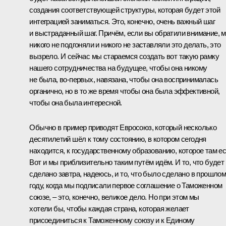
создания соответствующей структуры, которая будет этой
интеграцией заниматься. Это, конечно, очень важный шаг
и выстраданный шаг. Причём, если вы обратили внимание, 
никого не подгоняли и никого не заставляли это делать, это
вызрело. И сейчас мы стараемся создать вот такую рамку
нашего сотрудничества на будущее, чтобы она никому
не была, во‑первых, навязана, чтобы она воспринималась
органично, но в то же время чтобы она была эффективной,
чтобы она была интересной.
Обычно в пример приводят Евросоюз, который несколько
десятилетий шёл к тому состоянию, в котором сегодня
находится, к государственному образованию, которое там ес
Вот и мы приблизительно таким путём идём. И то, что будет
сделано завтра, надеюсь, и то, что было сделано в прошло
году, когда мы подписали первое соглашение о
Таможенном
союзе
, – это, конечно, великое дело. Но при этом мы
хотели бы, чтобы каждая страна, которая желает
присоединиться к Таможенному союзу и к
Единому