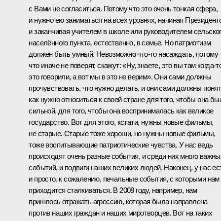
с Вами не согласиться. Потому что это очень тонкая сфера,
и нужно ею заниматься на всех уровнях, начиная Президент
и заканчивая учителем в школе или руководителем сельско
населённого пункта, естественно, в семье. Но патриотизм
должен быть умный. Невозможно что‑то насаждать, потому
что иначе не поверят, скажут: «Ну, знаете, это вы там когда‑т
это говорили, а вот мы в это не верим». Они сами должны
прочувствовать, что нужно делать, и они сами должны понят
как нужно относиться к своей стране для того, чтобы она бы
сильной, для того, чтобы она воспринималась как великое
государство. Вот для этого, кстати, нужны новые фильмы,
не старые. Старые тоже хороши, но нужны новые фильмы,
тоже воспитывающие патриотические чувства. У нас ведь
происходят очень разные события, и среди них много важны
событий, и подвиги наших великих людей. Наконец, у нас ес
и просто, к сожалению, печальные события, с которыми нам
приходится сталкиваться. В 2008 году, например, нам
пришлось отражать агрессию, которая была направлена
против наших граждан и наших миротворцев. Вот на таких