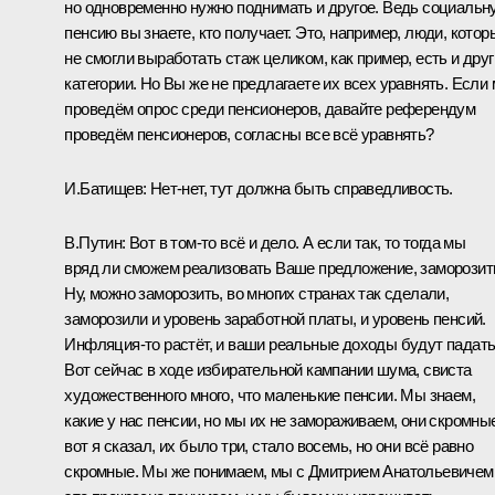
но одновременно нужно поднимать и другое. Ведь социальн
пенсию вы знаете, кто получает. Это, например, люди, котор
не смогли выработать стаж целиком, как пример, есть и друг
категории. Но Вы же не предлагаете их всех уравнять. Если
проведём опрос среди пенсионеров, давайте референдум
проведём пенсионеров, согласны все всё уравнять?
И.Батищев:
Нет-нет, тут должна быть справедливость.
В.Путин:
Вот в том‑то всё и дело. А если так, то тогда мы
вряд ли сможем реализовать Ваше предложение, заморозит
Ну, можно заморозить, во многих странах так сделали,
заморозили и уровень заработной платы, и уровень пенсий.
Инфляция‑то растёт, и ваши реальные доходы будут падать
Вот сейчас в ходе избирательной кампании шума, свиста
художественного много, что маленькие пенсии. Мы знаем,
какие у нас пенсии, но мы их не замораживаем, они скромны
вот я сказал, их было три, стало восемь, но они всё равно
скромные. Мы же понимаем, мы с Дмитрием Анатольевичем