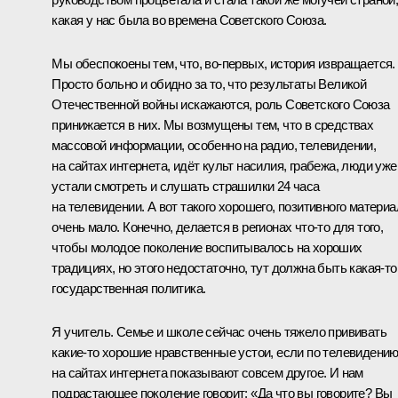
какая у нас была во времена Советского Союза.
Мы обеспокоены тем, что, во‑первых, история извращается.
Просто больно и обидно за то, что результаты Великой
Отечественной войны искажаются, роль Советского Союза
принижается в них. Мы возмущены тем, что в средствах
массовой информации, особенно на радио, телевидении,
на сайтах интернета, идёт культ насилия, грабежа, люди уже
устали смотреть и слушать страшилки 24 часа
на телевидении. А вот такого хорошего, позитивного материа
очень мало. Конечно, делается в регионах что‑то для того,
чтобы молодое поколение воспитывалось на хороших
традициях, но этого недостаточно, тут должна быть какая‑то
государственная политика.
Я учитель. Семье и школе сейчас очень тяжело прививать
какие‑то хорошие нравственные устои, если по телевидению
на сайтах интернета показывают совсем другое. И нам
подрастающее поколение говорит: «Да что вы говорите? Вы