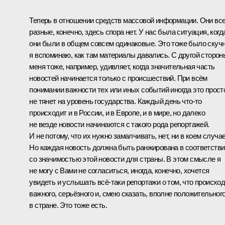
Теперь в отношении средств массовой информации. Они вс
разные, конечно, здесь спора нет. У нас была ситуация, когд
они были в общем совсем одинаковые. Это тоже было скучн
я вспоминаю, как там материалы давались. С другой сторон
меня тоже, например, удивляет, когда значительная часть
новостей начинается только с происшествий. При всём
понимании важности тех или иных событий иногда это прост
не тянет на уровень государства. Каждый день что‑то
происходит и в России, и в Европе, и в мире, но далеко
не везде новости начинаются с такого рода репортажей.
И не потому, что их нужно замалчивать, нет, ни в коем случае
Но каждая новость должна быть ранжирована в соответстви
со значимостью этой новости для страны. В этом смысле я
не могу с Вами не согласиться, иногда, конечно, хочется
увидеть и услышать всё‑таки репортажи о том, что происхо
важного, серьёзного и, смею сказать, вполне положительног
в стране. Это тоже есть.