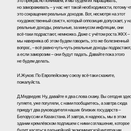
это прекрасно понимаем, и мы будем их наращивать,
но замораживать – у нас нет такой необходимости, потому ч
это сокращение реальных доходов. Вот, несмотря на этот
«художественный свист», который оппозиция допускает, у н
реальные доходы, реальные, за минусом инфляции, они
всё‑таки подрастают, немножко. Даже с учётом роста ЖКХ –
мы наверняка об этом будем говорить, это же болезненный
вопрос, – всё равно чуть-чуть реальные доходы подрастают
а если заморозим – они будут падать. Давайте пока этого
не будем делать.
И.Жуков:
По Европейскому союзу всё‑таки скажите,
пожалуйста.
Д.Медведев:
Ну, давайте я два слова скажу. Вы сегодня зде
гуляете, уже погуляли, с нами пообщаетесь, а завтра сюда
приедут два руководителя наших близких государств –
Белоруссии и Казахстана. И завтра, я надеюсь, мы в этом
здании кремлёвском подпишем с ними соглашение, которое
будет касаться дальнейшей экономической интеграции,