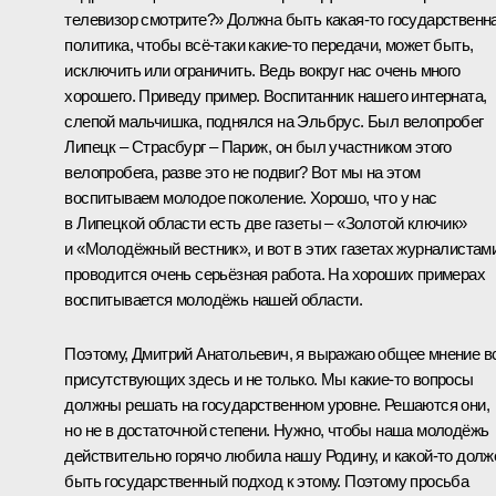
телевизор смотрите?» Должна быть какая‑то государственн
политика, чтобы всё‑таки какие‑то передачи, может быть,
исключить или ограничить. Ведь вокруг нас очень много
хорошего. Приведу пример. Воспитанник нашего интерната,
слепой мальчишка, поднялся на Эльбрус. Был велопробег
Липецк – Страсбург – Париж, он был участником этого
велопробега, разве это не подвиг? Вот мы на этом
воспитываем молодое поколение. Хорошо, что у нас
в Липецкой области есть две газеты – «Золотой ключик»
и «Молодёжный вестник», и вот в этих газетах журналистам
проводится очень серьёзная работа. На хороших примерах
воспитывается молодёжь нашей области.
Поэтому, Дмитрий Анатольевич, я выражаю общее мнение в
присутствующих здесь и не только. Мы какие‑то вопросы
должны решать на государственном уровне. Решаются они,
но не в достаточной степени. Нужно, чтобы наша молодёжь
действительно горячо любила нашу Родину, и какой‑то долж
быть государственный подход к этому. Поэтому просьба