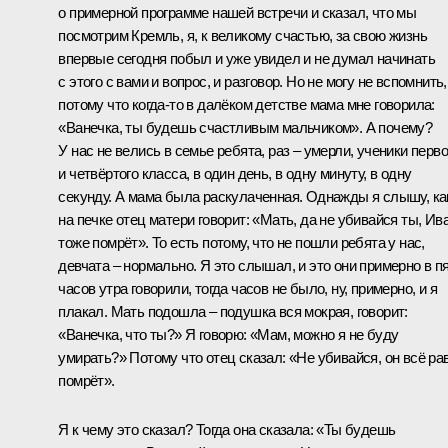
о примерной программе нашей встречи и сказал, что мы
посмотрим Кремль, я, к великому счастью, за свою жизнь
впервые сегодня побыл и уже увидел и не думал начинать
с этого с вами и вопрос, и разговор. Но не могу не вспомнить,
потому что когда‑то в далёком детстве мама мне говорила:
«Ванечка, ты будешь счастливым мальчиком». А почему?
У нас не велись в семье ребята, раз – умерли, ученики перво
и четвёртого класса, в один день, в одну минуту, в одну
секунду. А мама была раскулаченная. Однажды я слышу, ка
на печке отец матери говорит: «Мать, да не убивайся ты, Ив
тоже помрёт». То есть потому, что не пошли ребята у нас,
девчата – нормально. Я это слышал, и это они примерно в п
часов утра говорили, тогда часов не было, ну, примерно, и я
плакал. Мать подошла – подушка вся мокрая, говорит:
«Ванечка, что ты?» Я говорю: «Мам, можно я не буду
умирать?» Потому что отец сказал: «Не убивайся, он всё ра
помрёт».
Я к чему это сказал? Тогда она сказала: «Ты будешь