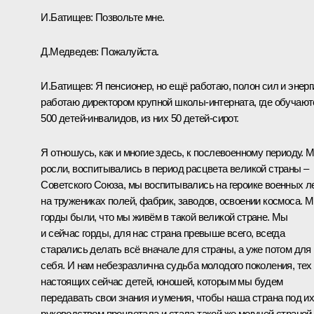
И.Батищев:
Позвольте мне.
Д.Медведев:
Пожалуйста.
И.Батищев:
Я пенсионер, но ещё работаю, полон сил и энерг
работаю директором крупной школы-интерната, где обучают
500 детей-инвалидов, из них 50 детей-сирот.
Я отношусь, как и многие здесь, к послевоенному периоду. 
росли, воспитывались в период расцвета великой страны –
Советского Союза, мы воспитывались на героике военных ле
на тружениках полей, фабрик, заводов, освоении космоса. 
горды были, что мы живём в такой великой стране. Мы
и сейчас горды, для нас страна превыше всего, всегда
старались делать всё вначале для страны, а уже потом для
себя. И нам небезразлична судьба молодого поколения, тех
настоящих сейчас детей, юношей, которым мы будем
передавать свои знания и умения, чтобы наша страна под и
руководством процветала и стала такой же могучей страной