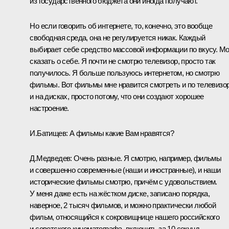
из государственного бюджета они иногда получают.
Но если говорить об интернете, то, конечно, это вообще
свободная среда, она не регулируется никак. Каждый
выбирает себе средство массовой информации по вкусу. Мо
сказать о себе. Я почти не смотрю телевизор, просто так
получилось. Я больше пользуюсь интернетом, но смотрю
фильмы. Вот фильмы мне нравится смотреть и по телевизор
и на дисках, просто потому, что они создают хорошее
настроение.
И.Батищев:
А фильмы какие Вам нравятся?
Д.Медведев:
Очень разные. Я смотрю, например, фильмы
и совершенно современные (наши и иностранные), и наши
исторические фильмы смотрю, причём с удовольствием.
У меня даже есть на жёстком диске, записано порядка,
наверное, 2 тысяч фильмов, и можно практически любой
фильм, относящийся к сокровищнице нашего российского
и советского кинематографа, включить за 10 секунд