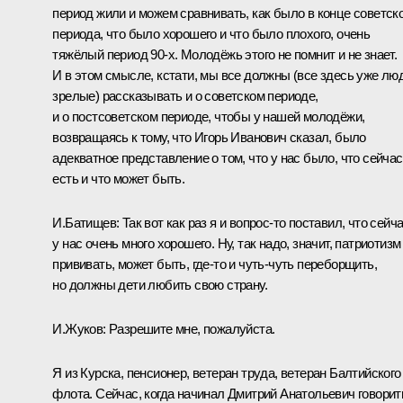
период жили и можем сравнивать, как было в конце советск
периода, что было хорошего и что было плохого, очень
тяжёлый период 90-х. Молодёжь этого не помнит и не знает.
И в этом смысле, кстати, мы все должны (все здесь уже лю
зрелые) рассказывать и о советском периоде,
и о постсоветском периоде, чтобы у нашей молодёжи,
возвращаясь к тому, что Игорь Иванович сказал, было
адекватное представление о том, что у нас было, что сейчас
есть и что может быть.
И.Батищев:
Так вот как раз я и вопрос‑то поставил, что сейч
у нас очень много хорошего. Ну, так надо, значит, патриотизм
прививать, может быть, где‑то и чуть-чуть переборщить,
но должны дети любить свою страну.
И.Жуков:
Разрешите мне, пожалуйста.
Я из Курска, пенсионер, ветеран труда, ветеран Балтийского
флота. Сейчас, когда начинал Дмитрий Анатольевич говорит