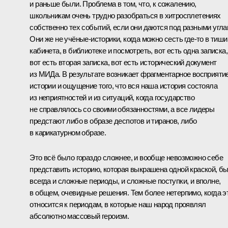
и раньше были. Проблема в том, что, к сожалению,
школьникам очень трудно разобраться в хитросплетениях
собственно тех событий, если они даются под разными угла
Они же не учёные-историки, когда можно сесть где‑то в тиши
кабинета, в библиотеке и посмотреть, вот есть одна записка,
вот есть вторая записка, вот есть исторический документ
из МИДа. В результате возникает фрагментарное восприяти
истории и ощущение того, что вся наша история состояла
из неприятностей и из ситуаций, когда государство
не справлялось со своими обязанностями, а все лидеры
предстают либо в образе деспотов и тиранов, либо
в карикатурном образе.
Это всё было гораздо сложнее, и вообще невозможно себе
представить историю, которая выкрашена одной краской, б
всегда и сложные периоды, и сложные поступки, и вполне,
в общем, очевидные решения. Тем более нетерпимо, когда э
относится к периодам, в которые наш народ проявлял
абсолютно массовый героизм.