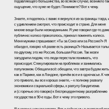
подавляющего большинства, во всяком случае, возникло та
ощущение, что хуже не будет. Понимаете? Вот к чему.
Знаете, я поделюсь с вами: я вернулся из‑за границы тогда, 
с удивлением смотрел, что происходит в стране. Для меня
многие вещи были неожиданными. Я уже говорил где‑то даж
публично: колесо прокололось, приехал поменять колесо.
Меня мужики спрашивают: «Ты за Союз или за Россию?» Я
обалдел, говорю: «А разве есть разница?» Называется толь
по‑другому, это же Россия, большая Россия. Так мозги
запудрили людям, что люди перестали понимать, что
происходит. Спекулировали на проблемах и занимались
популизмом. Обещали всё: обещали, что завтра будем жить
как в Париже, как в Лондоне, причём все и в одночасье. К че
это привело, вы все хорошо знаете, – к полному развалу
экономики и социальной сферы, к разгулу бандитизма
и (с горечью это говорю) к беспрецедентному разграблению
государства в 90-е годы. Вот к чему это привело.
Я в связи с чем это говорю. Вот и сейчас мы в очередной раз