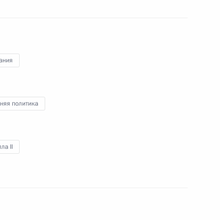
9
ания
няя политика
2
31м
ла II
иньтао
2