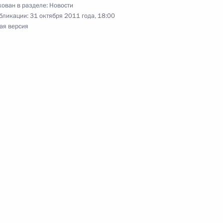
ован в разделе:
Новости
КС
2
бликации:
31 октября 2011 года, 18:00
ая версия
ам стран – участниц «Группы
 визитом Германию