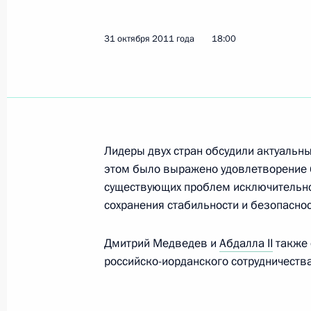
Рабочая встреча с губернатором Н
Валерием Шанцевым
31 октября 2011 года
18:00
4 ноября 2011 года, 14:30
Нижний Новгород
Городам Коврову, Ломоносову, Тага
Камчатскому присвоено почётное з
славы»
Лидеры двух стран обсудили актуальн
этом было выражено удовлетворение 
4 ноября 2011 года, 10:00
существующих проблем исключительно
сохранения стабильности и безопаснос
3 ноября 2011 года, четверг
Дмитрий Медведев и
Абдалла II
также 
российско-иорданского сотрудничества
Встреча с участниками профсоюзно
двадцати»
3 ноября 2011 года, 22:30
Канны