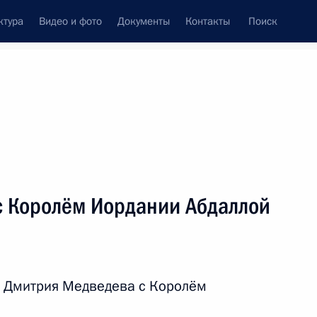
ктура
Видео и фото
Документы
Контакты
Поиск
венный Совет
Совет Безопасности
Комиссии и советы
леграммы
Сведения о Президенте
ноябрь, 2011
ть следующие материалы
с Королём Иордании Абдаллой
 единства
11
9м
р Дмитрия Медведева с Королём