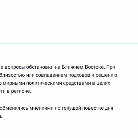
ижегородской области
нрогу и Петропавловску-
вание «Город воинской
ые вопросы обстановки на Ближнем Востоке. При
близостью или совпадением подходов к решению
 мирными политическими средствами в целях
ти в регионе.
обменялись мнениями по текущей повестке дня
.
го саммита «Группы
2