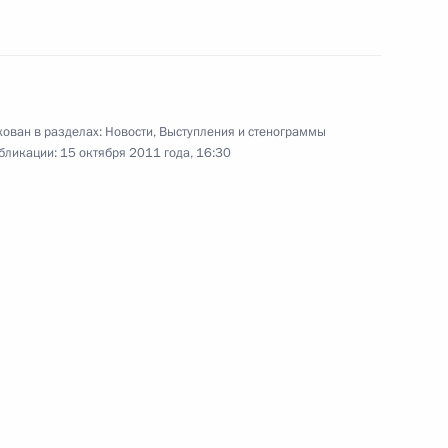
14 октября 2011 года
Аудио, 6 мин.
ован в разделах:
Новости
,
Выступления и стенограммы
бликации:
15 октября 2011 года, 16:30
Совещание по вопросам
развития судебной системы