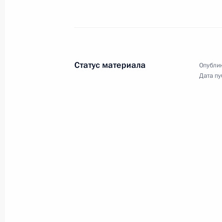
14 октября 2011 года
Аудио, 5 мин.
Статус материала
Опублик
Дата пу
Заседание Совета
по развитию финансового
рынка