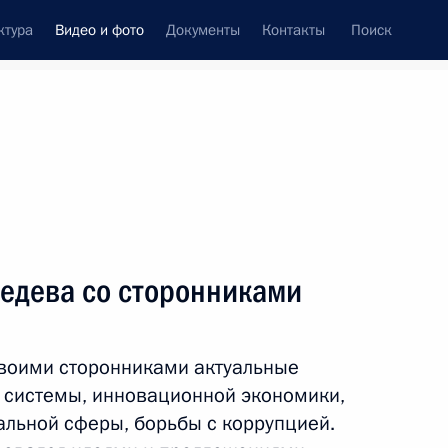
ктура
Видео и фото
Документы
Контакты
Поиск
си
ия, встречи
Встречи со СМИ
октябрь, 2011
ть следующие материалы
едева со сторонниками
Дмитрий Медведев поздравил
своими сторонниками актуальные
работников агропромышленного
комплекса с профессиональным
 системы, инновационной экономики,
праздником
альной сферы, борьбы с коррупцией.