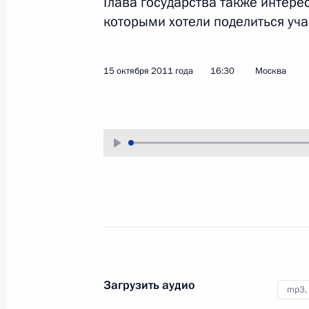
Глава государства также интер
которыми хотели поделиться уча
15 октября 2011 года
Аудио, 2 ч.
15 октября 2011 года
16:30
Москва
Оперативное совещание
с членами Совета
Безопасности
Загрузить аудио
mp3,