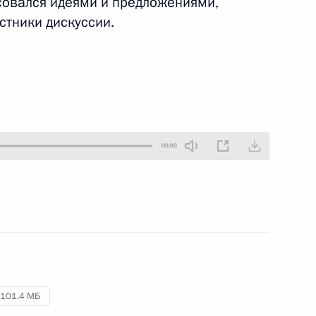
есовался идеями и предложениями,
стники дискуссии.
14 октября 2011 года
Аудио, 5 мин.
00:00
Стенографический отчёт
о встрече с работниками
сельского хозяйства
101.4 МБ