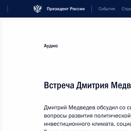
Президент России
События
Стру
Видеозаписи
Фотографии
Аудиозапи
Все материалы
Выступления
Совещан
Аудио
Показа
Встреча Дмитрия Медв
Встреча Дмитрия Медведева
Дмитрий Медведев обсудил со 
со сторонниками
вопросы развития политической
инвестиционного климата, соци