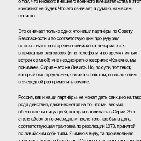
о том, что никакого внешнего военного вмешательства в этот
конфликт не будет. Что это означает, я думаю, нам всем
понятно.
Это означает только одно: что наши партнёры по Совету
Безопасности и по соответствующим процедурам
не исключают повторения ливийского сценария, хотя
в приватных разговорах (и по телефону, и во время личных
встреч со мной) мне неоднократно говорили: «Конечно, мы
понимаем, Сирия – это не Ливия». Но, по сути, тот текст,
который был предложен, является текстом, позволяющим
в очередной раз применить оружие.
Россия, как и наши партнёры, не может дать санкцию на тако
рода действия, даже несмотря на то, что мы весьма
обеспокоены ситуацией, которая сложилась в Сирии. Это
стало абсолютно очевидным после того, как была дана
соответствующая трактовка по резолюции 1973, принятой
по ливийским событиям. Я имею в виду, та произвольная
трактовка, которая была дана Североатлантическим альянс