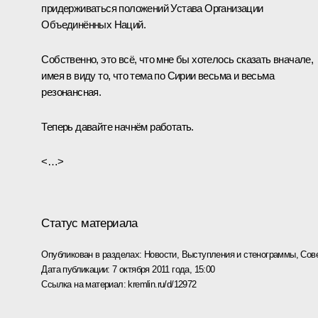
придерживаться положений Устава Организации
Объединённых Наций.
Собственно, это всё, что мне бы хотелось сказать вначале,
имея в виду то, что тема по Сирии весьма и весьма
резонансная.
Теперь давайте начнём работать.
<…>
Статус материала
Опубликован в разделах:
Новости
,
Выступления и стенограммы
,
Сов
Дата публикации:
7 октября 2011 года, 15:00
Ссылка на материал:
kremlin.ru/d/12972