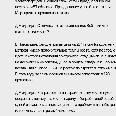
электропередач. В общей сложности к празднованию мы
построили 57 объектов. Празднование у нас было 1 июля.
Мероприятие прошло позитивно.
Д.Медведев:
Отлично, что отпраздновали. Всё‑таки что
в отношении жилья?
В.Наговицын:
Сегодня мы вышли на 217 тысяч [квадратных
метров], имеем положительные темпы роста, хотя по стране
идёт некоторая стагнация по строительству (никак не выйде
на докризисный уровень), у нас, в общем, спада не было. М
всегда шли с небольшим, но ростом по строительству жилья
В этом году за семь месяцев мы имеем показатели в 128
процентов.
Д.Медведев:
Как раз темпы по строительству жилья нужно
сохранять, потому что жильё наряду с безработицей остаёт
одной из самых главных социальных проблем в нашей стран
и, конечно, у вас в республике тоже.