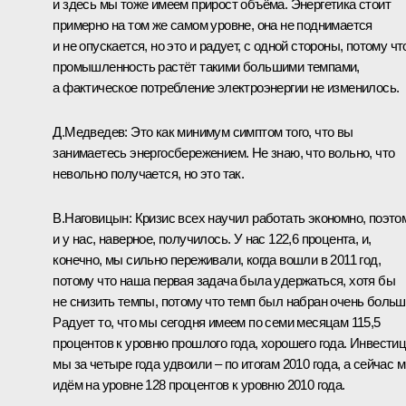
и здесь мы тоже имеем прирост объёма. Энергетика стоит
примерно на том же самом уровне, она не поднимается
и не опускается, но это и радует, с одной стороны, потому чт
промышленность растёт такими большими темпами,
а фактическое потребление электроэнергии не изменилось.
Д.Медведев:
Это как минимум симптом того, что вы
занимаетесь энергосбережением. Не знаю, что вольно, что
невольно получается, но это так.
В.Наговицын:
Кризис всех научил работать экономно, поэто
и у нас, наверное, получилось. У нас 122,6 процента, и,
конечно, мы сильно переживали, когда вошли в 2011 год,
потому что наша первая задача была удержаться, хотя бы
не снизить темпы, потому что темп был набран очень больш
Радует то, что мы сегодня имеем по семи месяцам 115,5
процентов к уровню прошлого года, хорошего года. Инвести
мы за четыре года удвоили – по итогам 2010 года, а сейчас 
идём на уровне 128 процентов к уровню 2010 года.