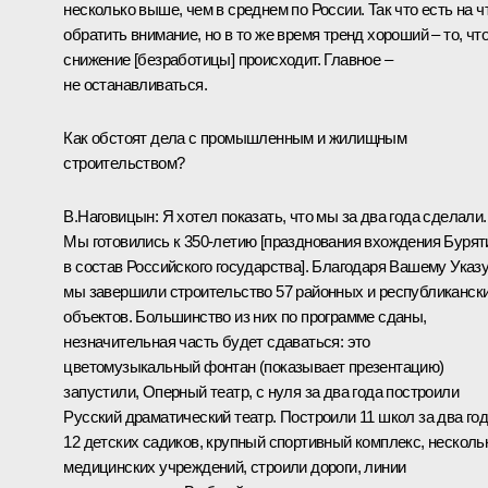
несколько выше, чем в среднем по России. Так что есть на ч
обратить внимание, но в то же время тренд хороший – то, чт
снижение [безработицы] происходит. Главное –
не останавливаться.
Как обстоят дела с промышленным и жилищным
строительством?
В.Наговицын:
Я хотел показать, что мы за два года сделали.
Мы готовились к 350-летию [празднования вхождения Бурят
в состав Российского государства]. Благодаря Вашему Указ
мы завершили строительство 57 районных и республиканск
объектов. Большинство из них по программе сданы,
незначительная часть будет сдаваться: это
цветомузыкальный фонтан (
показывает презентацию
)
запустили, Оперный театр, с нуля за два года построили
Русский драматический театр. Построили 11 школ за два год
12 детских садиков, крупный спортивный комплекс, несколь
медицинских учреждений, строили дороги, линии