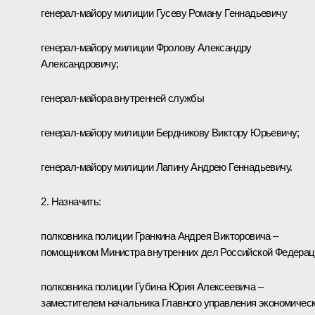
генерал-майору милиции Гусеву Роману Геннадьевичу
генерал-майору милиции Фролову Александру
Александровичу;
генерал-майора внутренней службы
генерал-майору милиции Бердникову Виктору Юрьевичу;
генерал-майору милиции Лапину Андрею Геннадьевичу.
2. Назначить:
полковника полиции Гранкина Андрея Викторовича –
помощником Министра внутренних дел Российской Федерац
полковника полиции Губина Юрия Алексеевича –
заместителем начальника Главного управления экономичес