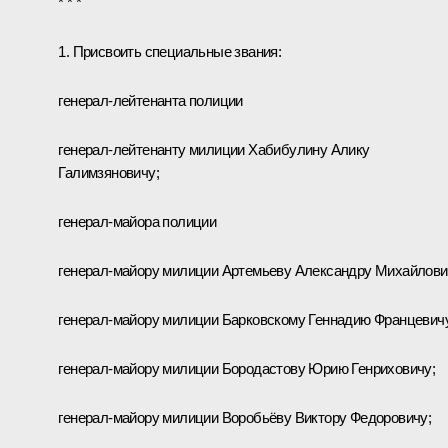
* * *
1. Присвоить специальные звания:
генерал-лейтенанта полиции
генерал-лейтенанту милиции Хабибулину Алику
Галимзяновичу;
генерал-майора полиции
генерал-майору милиции Артемьеву Александру Михайлови
генерал-майору милиции Барковскому Геннадию Францевич
генерал-майору милиции Бородастову Юрию Генриховичу;
генерал-майору милиции Воробьёву Виктору Федоровичу;