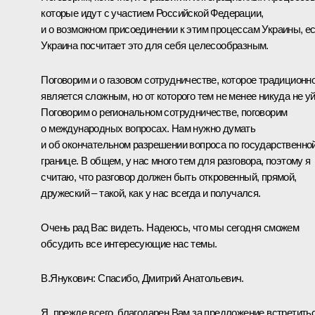
которые идут с участием Российской Федерации,
и о возможном присоединении к этим процессам Украины, е
Украина посчитает это для себя целесообразным.
Поговорим и о газовом сотрудничестве, которое традиционн
является сложным, но от которого тем не менее никуда не уй
Поговорим о региональном сотрудничестве, поговорим
о международных вопросах. Нам нужно думать
и об окончательном разрешении вопроса по государственно
границе. В общем, у нас много тем для разговора, поэтому я
считаю, что разговор должен быть откровенный, прямой,
дружеский – такой, как у нас всегда и получался.
Очень рад Вас видеть. Надеюсь, что мы сегодня сможем
обсудить все интересующие нас темы.
В.Янукович:
Спасибо, Дмитрий Анатольевич.
Я, прежде всего, благодарен Вам за предложение встретить