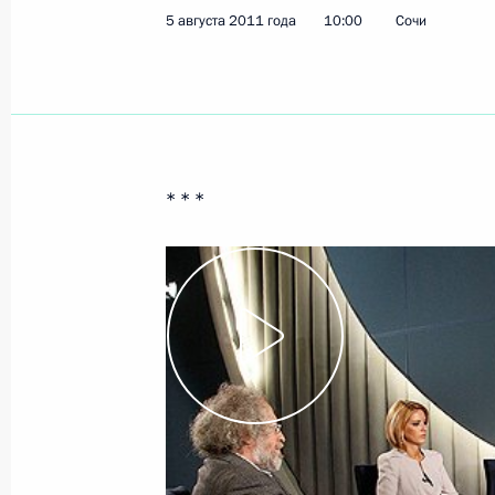
5 августа 2011 года
10:00
Сочи
Поздравление архимандриту Иереми
Пантелеймона
9 августа 2011 года, 09:00
* * *
8 августа 2011 года, понедельник
Встреча с работниками агропромы
8 августа 2011 года, 17:00
Краснодар
Дмитрий Медведев посетит Казахст
8 августа 2011 года, 14:30