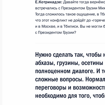
Е.Котрикадзе:
Давайте тогда вернёмся
встречались с Президентом Грузии Ми
Телефонный разговор с Председате
Тогда сложилось такое ощущение, в Тби
Херманом ван Ромпёем
что этот конфликт не дойдёт до «горяч
5 августа 2011 года, 18:10
и в Москве, и в Тбилиси. Вы не могли 
с Президентом Грузии?
Дмитрий Медведев поздравил Йинг
на пост Премьер-министра Королев
Нужно сделать так, чтобы
5 августа 2011 года, 18:00
абхазы, грузины, осетины
полноценном диалоге. И 
сложные вопросы. Нормал
Совещание с постоянными членами
переговоры и возможность
5 августа 2011 года, 16:00
Сочи
необходимо для того, что