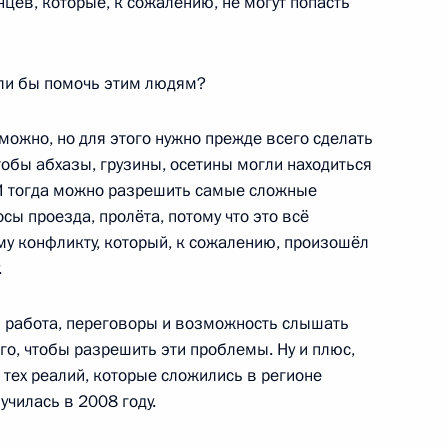
цев, которые, к сожалению, не могут попасть
 на ратификацию соглашение
гли бы помочь этим людям?
ной базе в Южной Осетии
можно, но для этого нужно прежде всего сделать
тобы абхазы, грузины, осетины могли находиться
И тогда можно разрешить самые сложные
сы проезда, пролёта, потому что это всё
у конфликту, который, к сожалению, произошёл
одной конференции
.
гической стабильности
ктике»
 работа, переговоры и возможность слышать
ого, чтобы разрешить эти проблемы. Ну и плюс,
 тех реалий, которые сложились в регионе
училась в 2008 году.