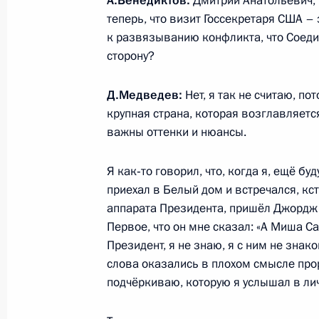
А.Венедиктов:
Дмитрий Анатольевич, п
Внесены изменения в Устав гарниз
теперь, что визит Госсекретаря США 
Вооружённых Сил России
к развязыванию конфликта, что Соеди
4 августа 2011 года, 12:30
сторону?
Д.Медведев:
Нет, я так не считаю, п
крупная страна, которая возглавляет
Утверждён перечень поручений по 
важны оттенки и нюансы.
с независимыми директорами и п
поверенными государства в компан
Я как‑то говорил, что, когда я, ещё 
4 августа 2011 года, 09:20
приехал в Белый дом и встречался, кст
аппарата Президента, пришёл Джордж Б
Первое, что он мне сказал: «А Миша С
3 августа 2011 года, среда
Президент, я не знаю, я с ним не зна
слова оказались в плохом смысле про
Телефонный разговор с Президен
подчёркиваю, которую я услышал в л
3 августа 2011 года, 19:30