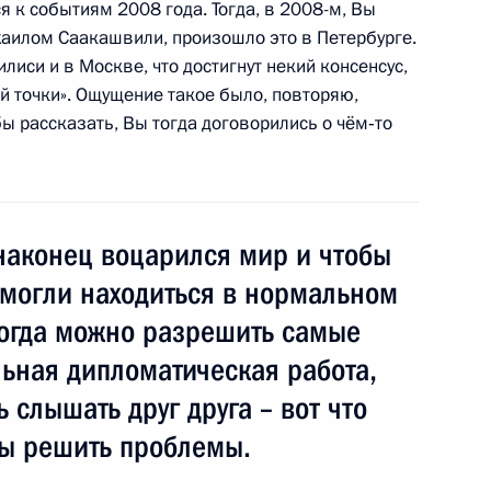
 к событиям 2008 года. Тогда, в 2008-м, Вы
хаилом Саакашвили, произошло это в Петербурге.
лем Европейского совета
лиси и в Москве, что достигнут некий консенсус,
ей точки». Ощущение такое было, повторяю,
бы рассказать, Вы тогда договорились о чём‑то
лак Чинават с избранием
ства Таиланд
 наконец воцарился мир и чтобы
 могли находиться в нормальном
тогда можно разрешить самые
ьная дипломатическая работа,
 Совета Безопасности
1
 слышать друг друга – вот что
бы решить проблемы.