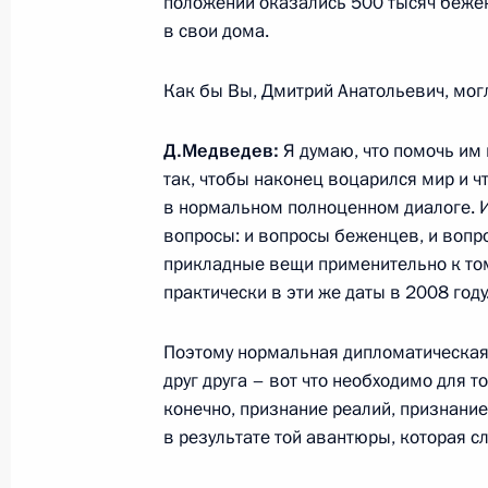
положении оказались 500 тысяч бежен
в свои дома.
Дмитрий Медведев внёс в Госдуму
Как бы Вы, Дмитрий Анатольевич, мо
об объединённой российской воен
8 августа 2011 года, 09:00
Д.Медведев:
Я думаю, что помочь им 
так, чтобы наконец воцарился мир и ч
в нормальном полноценном диалоге. 
вопросы: и вопросы беженцев, и вопро
6 августа 2011 года, суббота
прикладные вещи применительно к том
Приветствие участникам междунар
практически в эти же даты в 2008 году
«Северным морским путём к страте
и равноправному партнёрству в Ар
Поэтому нормальная дипломатическая
друг друга – вот что необходимо для т
6 августа 2011 года, 17:00
конечно, признание реалий, признание
в результате той авантюры, которая сл
5 августа 2011 года, пятница