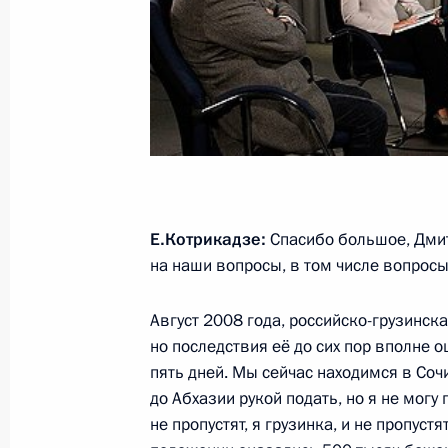
Награждение отдельной бригады 
орденом Жукова
8 августа 2011 года, 14:00
Краснодарский к
Дмитрий Медведев встретится с П
Януковичем
Е.Котрикадзе:
Спасибо большое, Дмит
8 августа 2011 года, 12:00
на наши вопросы, в том числе вопросы
Август 2008 года, российско-грузинска
В Госдуму на ратификацию внесено
но последствия её до сих пор вполне о
и Абхазией об объединённой росс
пять дней. Мы сейчас находимся в Сочи
в Абхазии
до Абхазии рукой подать, но я не могу
не пропустят, я грузинка, и не пропус
8 августа 2011 года, 09:10