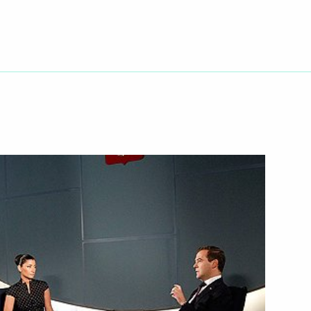
и с днём памяти святого
шленного комплекса Кубани
4
4м
ан с рабочим визитом