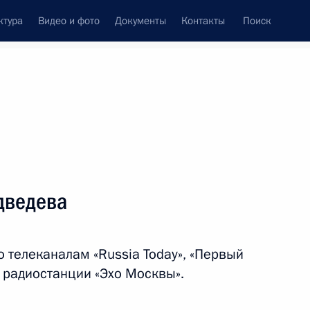
ктура
Видео и фото
Документы
Контакты
Поиск
венный Совет
Совет Безопасности
Комиссии и советы
леграммы
Сведения о Президенте
август, 2011
ть следующие материалы
дведева
инистром Новой Зеландии
 телеканалам «Russia Today», «Первый
радиостанции «Эхо Москвы».