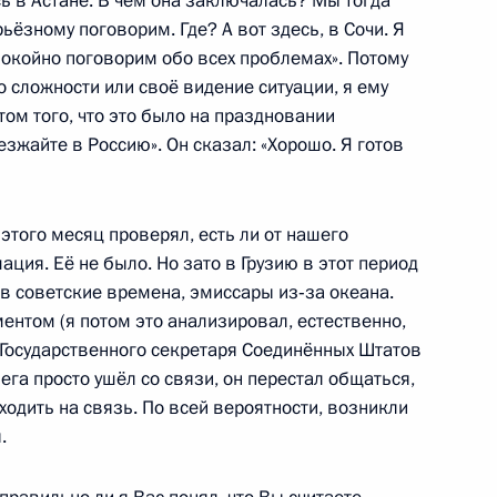
ь в Астане. В чём она заключалась? Мы тогда
2
56м
рьёзному поговорим. Где? А вот здесь, в Сочи. Я
покойно поговорим обо всех проблемах». Потому
о сложности или своё видение ситуации, я ему
том того, что это было на праздновании
езжайте в Россию». Он сказал: «Хорошо. Я готов
встречу с Председателем
1
ным
этого месяц проверял, есть ли от нашего
ция. Её не было. Но зато в Грузию в этот период
 в советские времена, эмиссары из‑за океана.
ентом (я потом это анализировал, естественно,
 Государственного секретаря Соединённых Штатов
аку Обаме с 50-летием
ега просто ушёл со связи, он перестал общаться,
ходить на связь. По всей вероятности, возникли
.