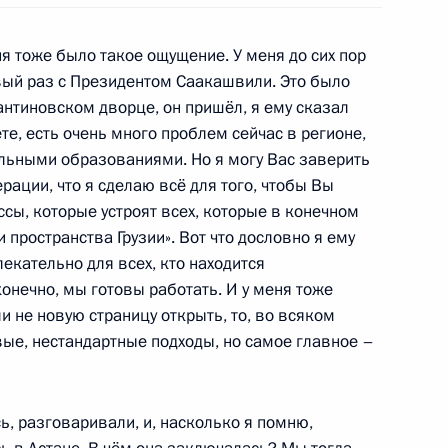
иная Россия»
2
ня тоже было такое ощущение. У меня до сих пор
рвый раз с Президентом Саакашвили. Это было
антиновском дворце, он пришёл, я ему сказал
е, есть очень много проблем сейчас в регионе,
екретарём ОДКБ Николаем
1
альными образованиями. Но я могу Вас заверить
ации, что я сделаю всё для того, чтобы Вы
сы, которые устроят всех, которые в конечном
 пространства Грузии». Вот что дословно я ему
лекательно для всех, кто находится
 конечно, мы готовы работать. И у меня тоже
резидентом Азербайджана
и не новую страницу открыть, то, во всяком
овые, нестандартные подходы, но самое главное –
, разговаривали, и, насколько я помню,