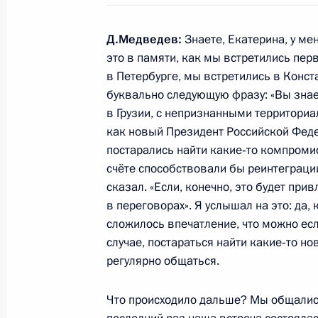
Встреча с руководством партии «Ед
Д.Медведев:
Знаете, Екатерина, у ме
5 августа 2011 года, 15:30
Сочи
это в памяти, как мы встретились пе
в Петербурге, мы встретились в Конст
буквально следующую фразу: «Вы знает
Рабочая встреча с Генеральным с
в Грузии, с непризнанными территори
Бордюжей
как новый Президент Российской Федер
постарались найти какие‑то компромис
5 августа 2011 года, 15:00
Сочи
счёте способствовали бы реинтеграции
сказал. «Если, конечно, это будет прив
в переговорах». Я услышал на это: да,
Дмитрий Медведев встретится с П
сложилось впечатление, что можно есл
Ильхамом Алиевым
случае, постараться найти какие‑то н
регулярно общаться.
5 августа 2011 года, 12:00
Что происходило дальше? Мы общались