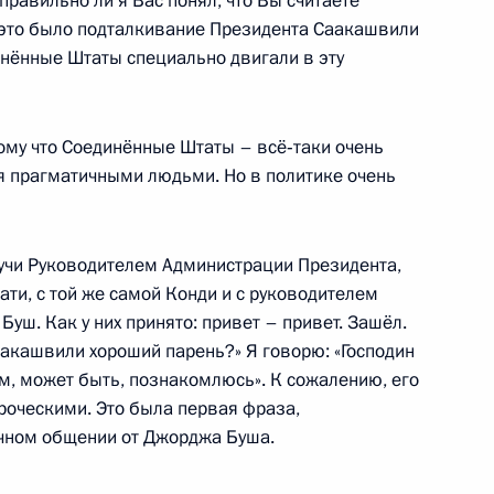
равильно ли я Вас понял, что Вы считаете
онной и караульной служб
– это было подталкивание Президента Саакашвили
нённые Штаты специально двигали в эту
отому что Соединённые Штаты – всё‑таки очень
ся прагматичными людьми. Но в политике очень
итогам встречи
рофессиональными
иях с госучастием
будучи Руководителем Администрации Президента,
ати, с той же самой Конди и с руководителем
уш. Как у них принято: привет – привет. Зашёл.
аакашвили хороший парень?» Я говорю: «Господин
ком, может быть, познакомлюсь». К сожалению, его
роческими. Это была первая фраза,
том США Бараком Обамой
ичном общении от Джорджа Буша.