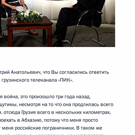
спецназа Минобороны
4
5м
рай, Молькино
резидентом Украины Виктором
рий Анатольевич, что Вы согласились ответить
 грузинского телеканала «ПИК».
я война, это произошло три года назад,
 соглашение между Россией
щутимы, несмотря на то что она продлилась всего
ийской военной базе
, отсюда Грузия всего в нескольких километрах,
 поехать в Абхазию, потому что меня просто
тят меня российские пограничники. В таком же