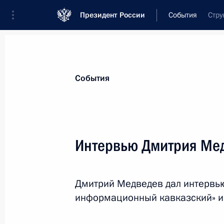
Президент России
События
Стру
Президент
Администрация
Государст
Новости
Стенограммы
Поездки
Те
События
Показа
Интервью Дмитрия Ме
Телефонный разговор с Премьер-м
Джоном Ки
Дмитрий Медведев дал интервью
9 августа 2011 года, 11:15
информационный кавказский» и 