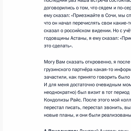
последний раз наша встреча состоялас
Интервью Дмитрия Медведева
договорились о том, что сядем и по‑се
5 августа 2011 года, 10:00
Сочи
ему сказал: «Приезжайте в Сочи, мы с
что он начал перечислять свои какие‑т
сказал о российском видении. Но с учё
годовщины Астаны, я ему сказал: «При
4 августа 2011 года, четверг
это сделать».
Дмитрий Медведев провёл рабочую 
Счётной палаты Сергеем Степаши
Могу Вам сказать откровенно, я после 
грузинского партнёра какая‑то информа
4 августа 2011 года, 16:00
Сочи
зачастили, как принято говорить было
И для меня достаточно очевидным мом
неоднократно) был визит в тот период
Поздравление Президенту США Бар
Кондолизы Райс. После этого мой колл
перестал писать, перестал звонить, вы
4 августа 2011 года, 15:40
новые планы, и они были реализованы