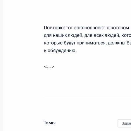
Совещание с постоянными членами
Повторю: тот законопроект, о которо
29 июля 2011 года, 17:00
Московская облас
для наших людей, для всех людей, кот
которые будут приниматься, должны 
к обсуждению.
Принята отставка губернатора Туль
Дудки
<…>
29 июля 2011 года, 16:40
Подписан Указ о Комиссии при Пре
кадровой политики в правоохранит
29 июля 2011 года, 16:05
Темы
Здра