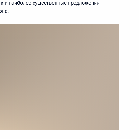
ии и наиболее существенные предложения
она.
езидент посетил Балтийск
15
область
итогам совместного заседания
скусству и Совета по науке,
е встречи с учёными-