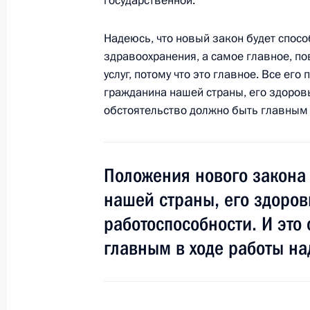
государственной.
Надеюсь, что новый закон будет спо
здравоохранения, а самое главное, п
Распоряжение об инвестиционных 
услуг, потому что это главное. Все его
2 августа 2011 года, 15:45
гражданина нашей страны, его здоровь
обстоятельство должно быть главным 
Совещание с инвестиционными уп
в федеральных округах
Положения нового закона
2 августа 2011 года, 15:00
Сочи
нашей страны, его здоров
работоспособности. И это
главным в ходе работы на
Поздравление личному составу и в
Воздушно-десантных войск
2 августа 2011 года, 09:00