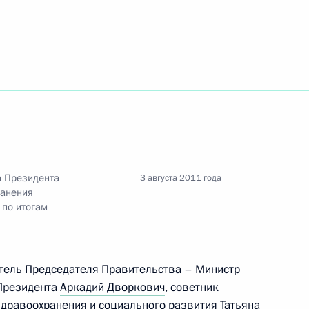
итогам встречи
рофессиональными
иях с госучастием
том США Бараком Обамой
а Президента
3 августа 2011 года
ранения
 по итогам
ю пианиста Николая Петрова
тель Председателя Правительства – Министр
Президента
Аркадий Дворкович
, советник
здравоохранения и социального развития
Татьяна