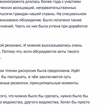
аконопроекта длилось более года с участием
ческих ассоциаций, неправительственных
тысячи граждан нашей страны. На специальном
ганизовано обсуждение. Было получено также
нений. Часть из них была учтена при доработке
оваловой
ой резонанс. И мнения высказывались очень
. Потому что, если обсуждаются акты такого
ударственного комитета
.
ом чтении дискуссия была продолжена. Идёт
л бы послушать, в чём заключается суть
овные развилки, принципиальные моменты.
Общественном совете при
того, что можно было бы сделать, нужно было бы
го ведомства, другого ведомства. Хотел бы просто