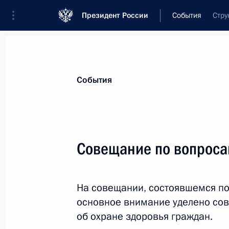
Президент России
События
Стру
Президент
Администрация
Государст
Новости
Стенограммы
Поездки
Те
События
Показа
Совещание по вопроса
Внесены изменения в Устав гарниз
Вооружённых Сил России
На совещании, состоявшемся по
4 августа 2011 года, 12:30
основное внимание уделено со
об охране здоровья граждан.