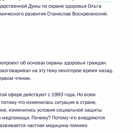
ударственной Думы по охране здоровья Ольга
мического развития Станислав Воскресенский.
ранения
2
3м
рность ряду деятелей
опроект об основах охраны здоровья граждан.
 разговаривал на эту тему некоторое время назад.
ервом чтении.
ой сфере действуют с 1993 года. Но всем
 потому что изменилась ситуация в стране,
ике, изменились условия социальной защиты
ру атомных подводных
ю медпомощи. Почему? Потому что внедряются
развивается частная медицина помимо