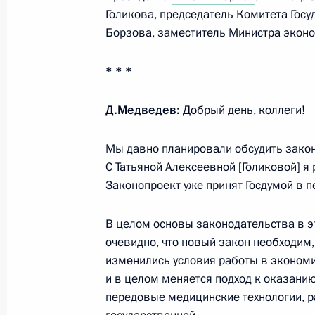
Голикова
, председатель Комитета Гос
Борзова, заместитель Министра эконо
Совещание по вопросам здравоох
3 августа 2011 года, 14:00
Сочи
* * *
Д.Медведев:
Добрый день, коллеги!
Дмитрий Медведев объявил благода
Мы давно планировали обсудить закон
культуры
С Татьяной Алексеевной [Голиковой] я
3 августа 2011 года, 09:00
Законопроект уже принят Госдумой в п
В целом основы законодательства в эт
2 августа 2011 года, вторник
очевидно, что новый закон необходим,
изменились условия работы в эконом
Поздравление учёному, конструкто
и в целом меняется подход к оказани
крейсеров Игорю Спасскому
передовые медицинские технологии, 
2 августа 2011 года, 16:20