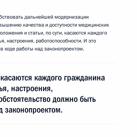
собствовать дальнейшей модернизации
овышению качества и доступности медицинских
уполномоченных
 положения и статьи, по сути, касаются каждого
я, настроения, работоспособности. И это
в ходе работы над законопроектом.
олномоченными
3
5м
 касаются каждого гражданина
ья, настроения,
 обстоятельство должно быть
д законопроектом.
етеранам ВДВ с Днём