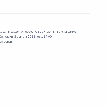
хранительных ведомств
6
6м
ть, Горки
ован в разделах:
Новости
,
Выступления и стенограммы
бликации:
3 августа 2011 года, 14:00
ая версия
 на ратификацию Соглашение
ничестве в таможенных делах
ть предыдущие материалы