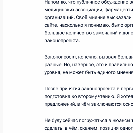
Напомню, что публичное обсуждение з
медицинских ассоциаций, фармацевти
организаций. Своё мнение высказали 
1 августа 2011 года, понедельник
сайте, насколько я понимаю, было ор
большое количество замечаний и допол
Поздравление актрисе Галине Кон
законопроекта.
1 августа 2011 года, 17:00
Законопроект, конечно, вызвал больш
разные. Но, наверное, это и правильно
Соболезнования Председателю Гос
уровня, не может быть единого мнения
обороны КНДР Ким Чен Иру
После принятия законопроекта в перв
1 августа 2011 года, 11:00
подготовка ко второму чтению. Я хоте
предложений, в чём заключаются осн
Президент утвердил Положение об 
Не буду сейчас погружаться в нюансы 
МВД
сделать, в чём, скажем, позиция одно