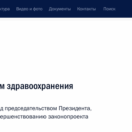
ктура
Видео и фото
Документы
Контакты
Поиск
венный Совет
Совет Безопасности
Комиссии и советы
леграммы
Сведения о Президенте
август, 2011
ть следующие материалы
м здравоохранения
онной и караульной служб
д председательством Президента,
вершенствованию законопроекта