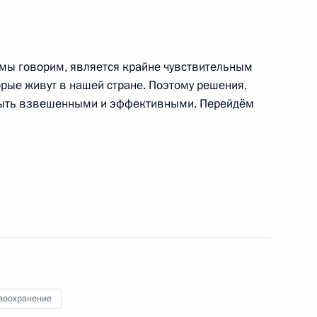
 Совета Безопасности
1
м мы говорим, является крайне чувствительным
ть, Горки
орые живут в нашей стране. Поэтому решения,
быть взвешенными и эффективными. Перейдём
ской области Вячеслава
зиденте по вопросам
ельных органах
воохранение