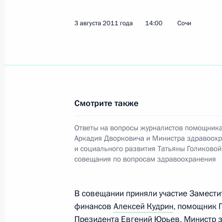
Утверждён перечень поручений по 
3 августа 2011 года
14:00
Сочи
с независимыми директорами и п
поверенными государства в компан
4 августа 2011 года, 09:20
Смотрите также
3 августа 2011 года, среда
Телефонный разговор с Президен
Ответы на вопросы журналистов помощник
Аркадия Дворковича и Министра здравоох
3 августа 2011 года, 19:30
и социального развития Татьяны Голиковой
совещания по вопросам здравоохранения
Соболезнования в связи со смерть
В совещании приняли участие Замести
финансов
Алексей Кудрин
, помощник 
3 августа 2011 года, 17:30
Президента
Евгений Юрьев
, Министр 