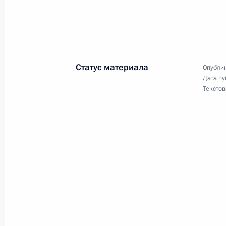
Совещание с руководством правоо
29 июля 2011 года, 16:00
Московская облас
Статус материала
Опублик
Дата пу
Текстов
Дмитрий Медведев внёс в Госдуму
между Россией и Абхазией о сотруд
29 июля 2011 года, 15:00
Показа