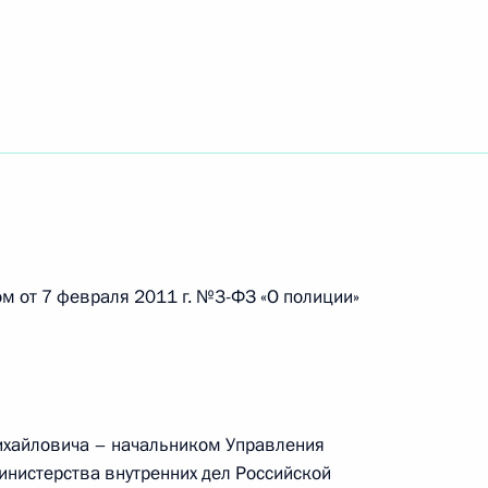
ранения
2
3м
рность ряду деятелей
м от 7 февраля 2011 г. №3-ФЗ «О полиции»
ру атомных подводных
ихайловича – начальником Управления
нистерства внутренних дел Российской