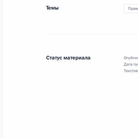
Темы
Прав
31 июля 2011 года, воскресенье
В День Военно-Морского Флота Пр
31 июля 2011 года, 14:45
Калининградская 
Статус материала
Опублик
Дата пу
29 июля 2011 года, пятница
Текстов
Утверждён перечень поручений по 
президиумов Совета по культуре и и
технологиям и образованию, а такж
историками
29 июля 2011 года, 18:00