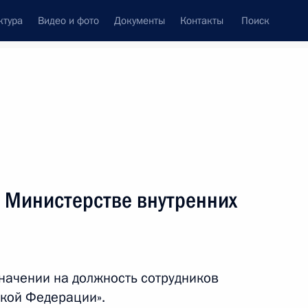
ктура
Видео и фото
Документы
Контакты
Поиск
венный Совет
Совет Безопасности
Комиссии и советы
леграммы
Сведения о Президенте
август, 2011
ть следующие материалы
 Министерстве внутренних
ю пианиста Николая Петрова
значении на должность сотрудников
ской Федерации».