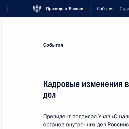
Президент России
События
Стру
Президент
Администрация
Государст
Новости
Стенограммы
Поездки
Те
События
Показа
Кадровые изменения в
дел
Соболезнования в связи со смерть
3 августа 2011 года, 17:30
Президент подписал Указ «О на
органов внутренних дел Россий