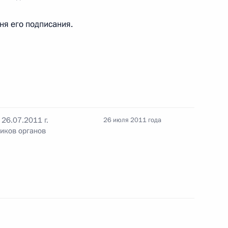
дня его подписания.
оваловой
ударственного комитета
26.07.2011 г.
26 июля 2011 года
ников органов
Общественном совете при