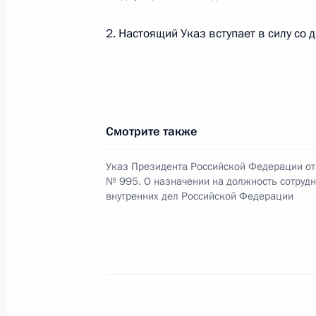
1 августа 2011 года, понедельник
2. Настоящий Указ вступает в силу со 
Поздравление актрисе Галине Кон
1 августа 2011 года, 17:00
Соболезнования Председателю Гос
Смотрите также
обороны КНДР Ким Чен Иру
Указ Президента Российской Федерации от 
1 августа 2011 года, 11:00
№ 995. О назначении на должность сотруд
внутренних дел Российской Федерации
Президент утвердил Положение об 
МВД
1 августа 2011 года, 09:20