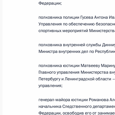
Федерации;
Распоряжение об инвестиционных 
полковника полиции Гусева Антона И
2 августа 2011 года, 15:45
Управления по обеспечению безопасн
спортивных мероприятий Министерства
Совещание с инвестиционными уп
полковника внутренней службы Динни
в федеральных округах
Министра внутренних дел по Республик
2 августа 2011 года, 15:00
Сочи
полковника юстиции Матвееву Марину
Главного управления Министерства вну
Петербургу и Ленинградской области 
Поздравление личному составу и в
управления;
Воздушно-десантных войск
2 августа 2011 года, 09:00
генерал-майора юстиции Романова Ал
начальника Следственного департамен
Федерации, освободив его от занимае