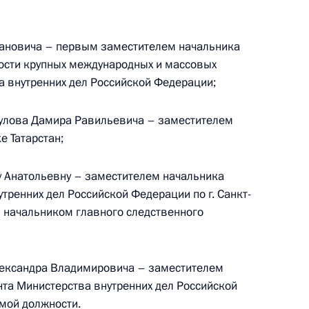
уполномоченных
вановича – первым заместителем начальника
ости крупных международных и массовых
 внутренних дел Российской Федерации;
олномоченными
3
5м
улова Дамира Равильевича – заместителем
е Татарстан;
 Анатольевну – заместителем начальника
тренних дел Российской Федерации по г. Санкт-
– начальником главного следственного
етеранам ВДВ с Днём
ександра Владимировича – заместителем
та Министерства внутренних дел Российской
мой должности.