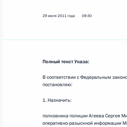
Совещание по вопросам здравоох
3 августа 2011 года, 14:00
Сочи
29 июля 2011 года
09:30
Дмитрий Медведев объявил благода
культуры
3 августа 2011 года, 09:00
Полный текст Указа:
В соответствии с Федеральным законо
2 августа 2011 года, вторник
постановляю:
Поздравление учёному, конструкто
1. Назначить:
крейсеров Игорю Спасскому
2 августа 2011 года, 16:20
полковника полиции Агеева Сергея М
оперативно-разыскной информации Ми