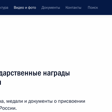
ктура
Видео и фото
Документы
Контакты
Поиск
си
встречи
Церемонии
сентябрь, 2011
ть следующие материалы
ударственные награды
и
В столице Таджикистана
состоялся юбилейный
а, медали и документы о присвоении
саммит СНГ
России.