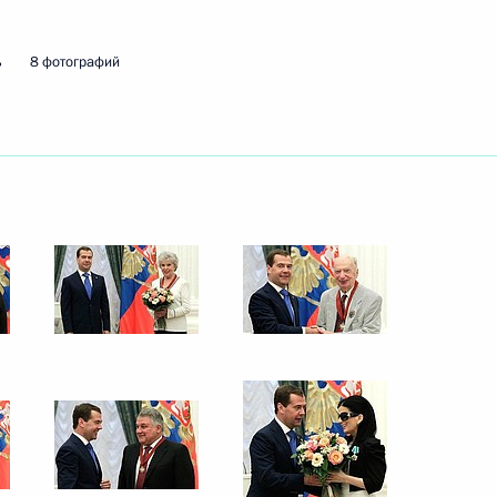
3 сентября 2011 года
10 фото
ь
8 фотографий
В Кремле вручены
государственные награды
Российской Федерации