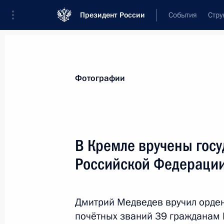
Президент России
События
Стру
Видеозаписи
Фотографии
Аудиозапи
Все материалы
Поездки
Совещания, 
Фотографии
Показа
В Кремле вручены гос
Российской Федераци
Съезд партии «Единая
Россия»
Дмитрий Медведев вручил орден
почётных званий 39 гражданам 