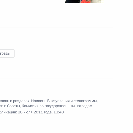
28 июля 2011 года
8 фото
аграды
ован в разделах:
Новости
,
Выступления и стенограммы
,
Вручение государственных
ии и Советы
,
Комиссия по государственным наградам
бликации:
28 июля 2011 года, 13:40
наград работникам
медицинской сферы