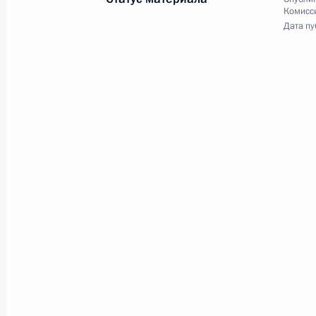
Комисс
29 июня 2011 года
6 фото
Дата пу
Дмитрий Медведев выступил
на заседании Петербургского
международного экономического
форума