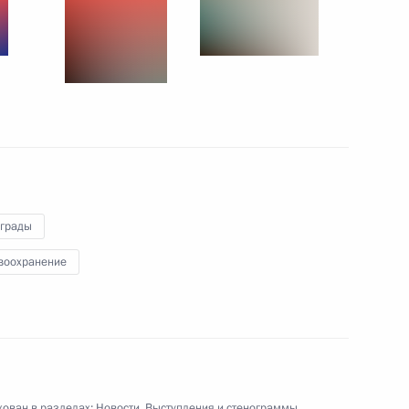
28 июля 2011 года
8 фото
аграды
воохранение
Вручение государственных
наград работникам
медицинской сферы
ован в разделах:
Новости
,
Выступления и стенограммы
,