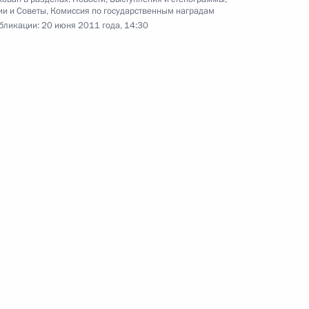
ии и Советы
,
Комиссия по государственным наградам
бликации:
20 июня 2011 года, 14:30
20 июня 2011 года
8 фото
Вручены Государственные
премии Российской
Федерации за 2010 год