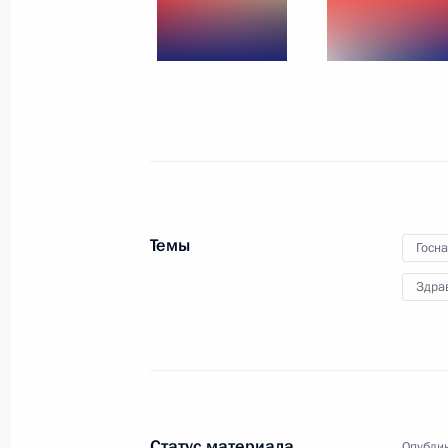
18 августа 2011 года
6 фото
Темы
Госн
Здра
Дмитрий Медведев
представил Бюджетное
послание на 2012–
Статус материала
2014 годы
Опублик