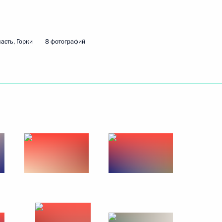
3 сентября 2011 года
10 фото
асть, Горки
8 фотографий
В Кремле вручены
государственные награды
Российской Федерации