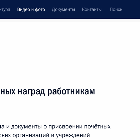
ктура
Видео и фото
Документы
Контакты
Поиск
си
встречи
Церемонии
сентябрь, 2011
ть следующие материалы
нных наград работникам
В столице Таджикистана
состоялся юбилейный
а и документы о присвоении почётных
саммит СНГ
ских организаций и учреждений