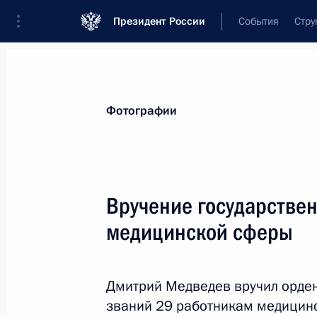
Президент России
События
Стру
Видеозаписи
Фотографии
Аудиозапи
Все материалы
Поездки
Совещания, 
Фотографии
Показа
Вручение государстве
медицинской сферы
Съезд партии «Единая
Россия»
Дмитрий Медведев вручил орден
званий 29 работникам медицин