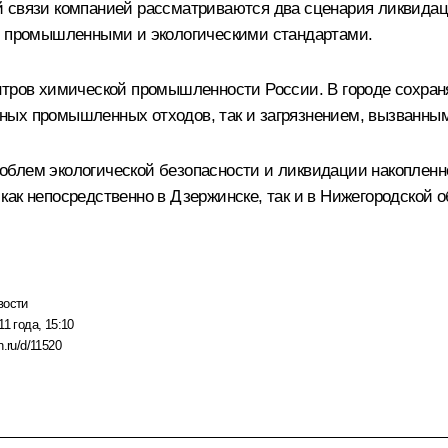
й связи компанией рассматриваются два сценария ликвида
 с промышленными и экологическими стандартами.
нтров химической промышленности России. В городе сохраня
ных промышленных отходов, так и загрязнением, вызванн
блем экологической безопасности и ликвидации накопленн
ак непосредственно в Дзержинске, так и в Нижегородской о
вости
11 года, 15:10
n.ru/d/11520